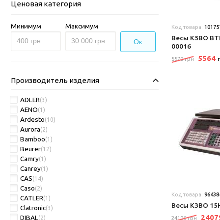
Ценовая категория
Минимум
Максимум
Код товара:
10175
Весы КЗВО BT
Ок
00016
5564
5570 грн
Производитель изделия
ADLER
(3)
AENO
(1)
Ardesto
(10)
Aurora
(2)
Bamboo
(1)
Beurer
(12)
Camry
(1)
Canrey
(1)
CAS
(14)
Caso
(2)
Код товара:
96438
CATLER
(1)
Весы КЗВО 15
Clatronic
(3)
240
DIBAL
(2)
24106 грн