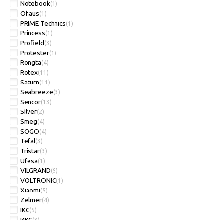
Notebook
(1)
Ohaus
(1)
PRIME Technics
(1)
Princess
(1)
Profield
(3)
Protester
(1)
Rongta
(4)
Rotex
(11)
Saturn
(11)
Seabreeze
(3)
Sencor
(13)
Silver
(2)
Smeg
(4)
SOGO
(4)
Tefal
(3)
Tristar
(3)
Ufesa
(1)
VILGRAND
(9)
VOLTRONIC
(1)
Xiaomi
(5)
Zelmer
(4)
ІКС
(5)
ИКС
(3)