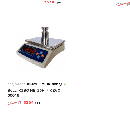
3370
грн
23353 гр
Код товара:
845896
Есть на складе
Весы КЗВО NE-30H-4 KZVO-
00018
5564
5570 грн
грн