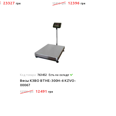
23327
12396
н
12410 грн
грн
грн
Код товара:
763452
Есть на складе
Весы КЗВО ВТНЕ-300Н-6 KZVO-
00067
12491
12505 грн
грн