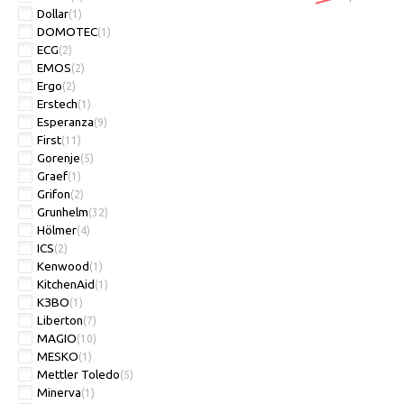
Dollar
(1)
DOMOTEC
(1)
ECG
(2)
EMOS
(2)
Ergo
(2)
Erstech
(1)
Esperanza
(9)
First
(11)
Gorenje
(5)
Graef
(1)
Grifon
(2)
Grunhelm
(32)
Hölmer
(4)
ICS
(2)
Kenwood
(1)
KitchenAid
(1)
KЗBO
(1)
Liberton
(7)
MAGIO
(10)
MESKO
(1)
Mettler Toledo
(5)
Minerva
(1)