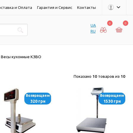
ставка и Оплата
Гарантия и Сервис
Контакты
0
0
UA
RU
Весы кухонные КЗВО
Показано
10
товаров из
10
Возвращаем
Возвращаем
320 грн
1530 грн