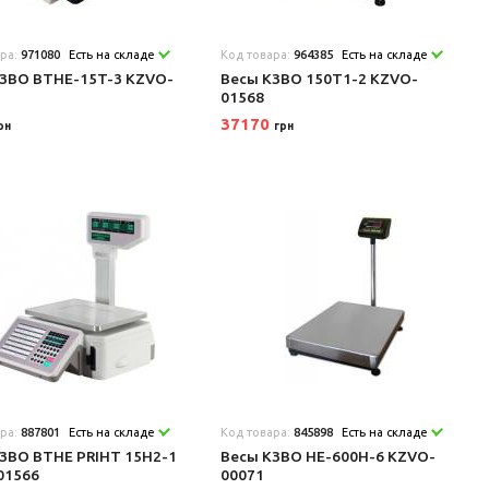
ара:
971080
Есть на складе
Код товара:
964385
Есть на складе
КЗВО BTHE-15T-3 KZVO-
Весы КЗВО 150T1-2 KZVO-
01568
37170
рн
грн
ара:
887801
Есть на складе
Код товара:
845898
Есть на складе
ЗВО BTHE PRIHT 15H2-1
Весы КЗВО HE-600H-6 KZVO-
01566
00071