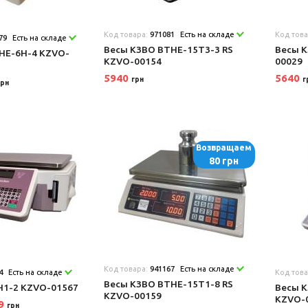
Код товара:
971081
Есть на складе
Код тов
79
Есть на складе
Весы КЗВО BTHE-15T3-3 RS
Весы 
HE-6H-4 KZVO-
KZVO-00154
00029
5940
5640
грн
г
грн
Возвращаем
80 грн
Код товара:
941167
Есть на складе
4
Есть на складе
Код тов
Весы КЗВО BTHE-15T1-8 RS
H1-2 KZVO-01567
Весы К
KZVO-00159
KZVO-
79
грн