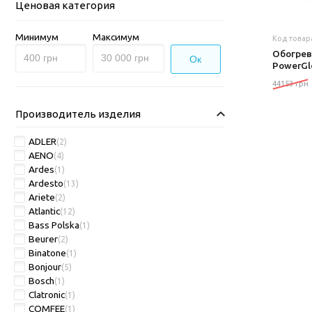
Ценовая категория
Минимум
Максимум
Код товар
Обогрев
Ок
PowerGl
44153 грн
Производитель изделия
ADLER
(2)
AENO
(4)
Ardes
(1)
Ardesto
(13)
Ariete
(2)
Atlantic
(12)
Bass Polska
(1)
Beurer
(2)
Binatone
(1)
Bonjour
(5)
Bosch
(1)
Clatronic
(1)
COMFEE
(1)