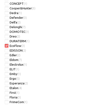
CONCEPT
(1)
Cooper&Hunter
(3)
Dedra
(1)
Defender
(3)
Delfa
(2)
Delonghi
(7)
DOMOTEC
(3)
Dreo
(2)
DURATERM
(1)
EcoFlow
(3)
EDISSON
(2)
Edler
(2)
Eldom
(7)
Electrolux
(1)
ELIT
(1)
Emby
(1)
Ergo
(5)
Esperanza
(2)
Etalon
(4)
First
(1)
Floria
(3)
FrimeCom
(1)