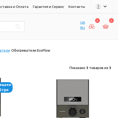
ставка и Оплата
Гарантия и Сервис
Контакты
0
0
UA
RU
атели
Обогреватели EcoFlow
Показано
3
товаров из
3
ращаем
0 грн