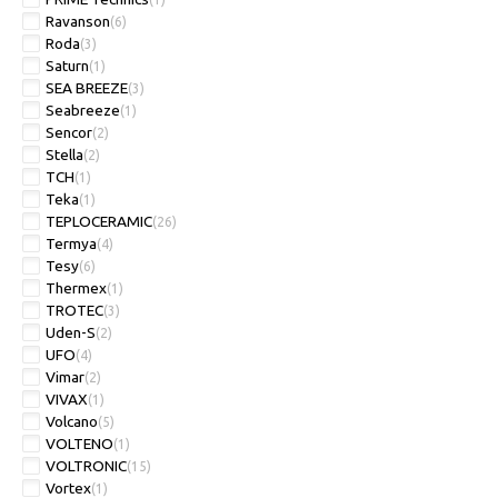
Ravanson
(6)
Roda
(3)
Saturn
(1)
SEA BREEZE
(3)
Seabreeze
(1)
Sencor
(2)
Stella
(2)
TCH
(1)
Teka
(1)
TEPLOCERAMIC
(26)
Termya
(4)
Tesy
(6)
Thermex
(1)
TROTEC
(3)
Uden-S
(2)
UFO
(4)
Vimar
(2)
VIVAX
(1)
Volcano
(5)
VOLTENO
(1)
VOLTRONIC
(15)
Vortex
(1)