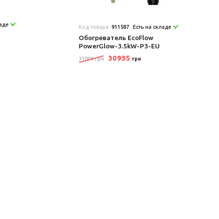
ладе
Код товара:
911587
Есть на складе
Обогреватель EcoFlow
PowerGlow-3.5kW-P3-EU
30935
31004 грн
грн