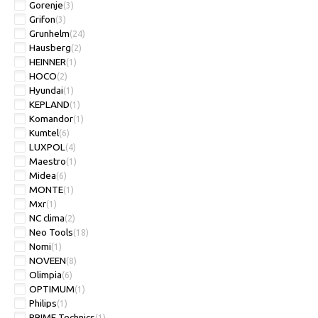
Gorenje
(3)
Grifon
(3)
Grunhelm
(24)
Hausberg
(2)
HEINNER
(1)
HOCO
(2)
Hyundai
(1)
KEPLAND
(1)
Komandor
(1)
Kumtel
(6)
LUXPOL
(4)
Maestro
(1)
Midea
(6)
MONTE
(1)
Mxr
(1)
NC clima
(2)
Neo Tools
(18)
Nomi
(1)
NOVEEN
(8)
Olimpia
(6)
OPTIMUM
(1)
Philips
(1)
PRIME Technics
(1)