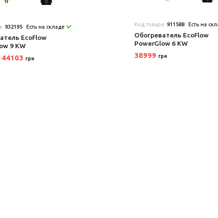
Код товара:
911588
Есть на ск
а:
932195
Есть на складе
Обогреватель EcoFlow
атель EcoFlow
PowerGlow 6 KW
ow 9 KW
38999
44103
грн
грн