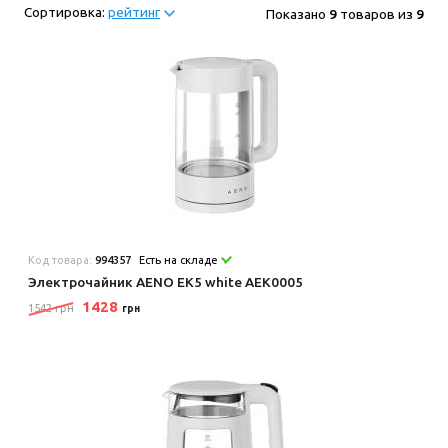
Сортировка:
рейтинг
Показано
9
товаров из
9
Код товара:
994357
Есть на складе
Электрочайник AENO EK5 white AEK0005
1428
1542 грн
грн