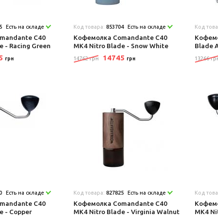
5
Есть на складе
Код товара:
853704
Есть на складе
Код тов
mandante C40
Кофемолка Comandante C40
Кофемо
e - Racing Green
MK4 Nitro Blade - Snow White
Blade 
45
14745
14762 грн
13266 гр
грн
грн
0
Есть на складе
Код товара:
827825
Есть на складе
Код тов
mandante C40
Кофемолка Comandante C40
Кофем
e - Copper
MK4 Nitro Blade - Virginia Walnut
MK4 Ni