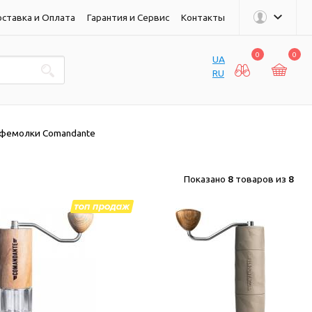
ставка и Оплата
Гарантия и Сервис
Контакты
0
0
UA
RU
фемолки Comandante
Показано
8
товаров из
8