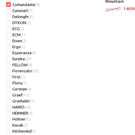
Mountain
Comandante
(8)
140
14113 грн
Cuisinart
(1)
Delonghi
(2)
DYXON
(1)
ECG
(2)
ECM
(1)
Eisen
(2)
Ergo
(1)
Esperanza
(4)
Eureka
(23)
FELLOW
(4)
Fiorenzato
(25)
First
(7)
Floria
(1)
Gorenje
(4)
Graef
(11)
Grunhelm
(7)
HARIO
(16)
HEINNER
(2)
Hölmer
(1)
Kazak
(2)
KitchenAid
(3)