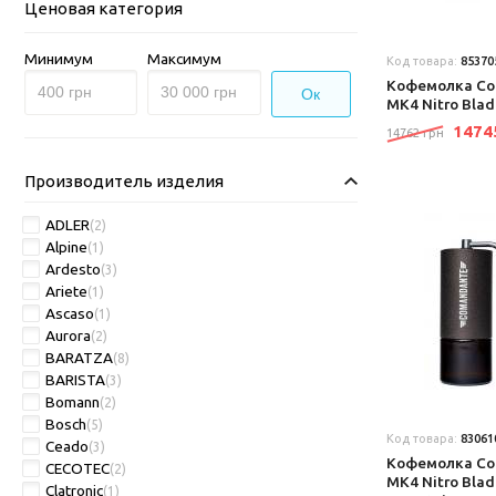
Ценовая категория
Минимум
Максимум
Код товара:
85370
Кофемолка Co
Ок
MK4 Nitro Blad
147
14762 грн
Производитель изделия
ADLER
(2)
Alpine
(1)
Ardesto
(3)
Ariete
(1)
Ascaso
(1)
Aurora
(2)
BARATZA
(8)
BARISTA
(3)
Bomann
(2)
Bosch
(5)
Код товара:
83061
Ceado
(3)
Кофемолка Co
CECOTEC
(2)
MK4 Nitro Blad
Clatronic
(1)