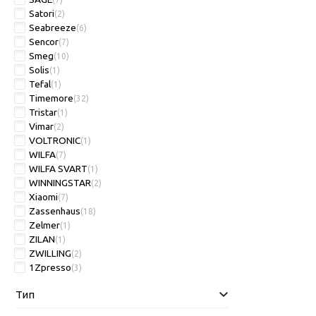
Satori
(2)
Seabreeze
(6)
Sencor
(7)
Smeg
(10)
Solis
(1)
Tefal
(1)
Timemore
(32)
Tristar
(1)
Vimar
(2)
VOLTRONIC
(1)
WILFA
(7)
WILFA SVART
(1)
WINNINGSTAR
(2)
Xiaomi
(7)
Zassenhaus
(18)
Zelmer
(1)
ZILAN
(1)
ZWILLING
(2)
1Zpresso
(3)
Тип