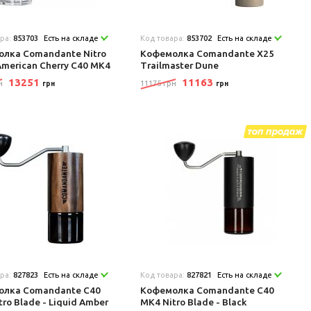
ара:
853703
Есть на складе
Код товара:
853702
Есть на складе
лка Comandante Nitro
Кофемолка Comandante X25
American Cherry C40 MK4
Trailmaster Dune
13251
11163
н
11175 грн
грн
грн
ара:
827823
Есть на складе
Код товара:
827821
Есть на складе
олка Comandante C40
Кофемолка Comandante C40
tro Blade - Liquid Amber
MK4 Nitro Blade - Black