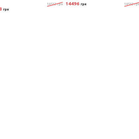
14496
14512 грн
14512 гр
грн
98
грн