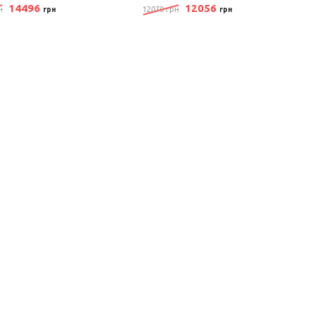
14496
12056
н
12070 грн
грн
грн