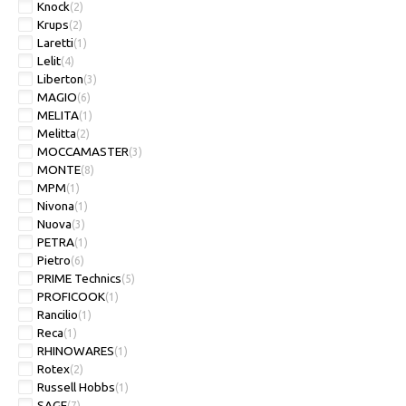
Knock
(2)
Krups
(2)
Laretti
(1)
Lelit
(4)
Liberton
(3)
MAGIO
(6)
MELITA
(1)
Melitta
(2)
MOCCAMASTER
(3)
MONTE
(8)
MPM
(1)
Nivona
(1)
Nuova
(3)
PETRA
(1)
Pietro
(6)
PRIME Technics
(5)
PROFICOOK
(1)
Rancilio
(1)
Reca
(1)
RHINOWARES
(1)
Rotex
(2)
Russell Hobbs
(1)
SAGE
(7)