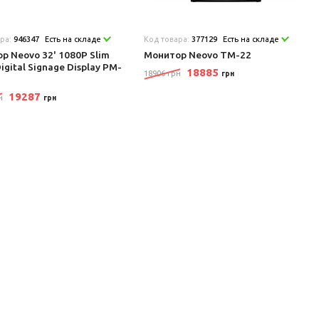
ара:
946347
Есть на складе
Код товара:
377129
Есть на складе
р Neovo 32' 1080P Slim
Монитор Neovo TM-22
igital Signage Display PM-
18885
18906 грн
грн
19287
н
грн