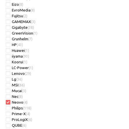
Eizo
(8)
EvroMedia
(8)
Fujitsu
(2)
GAMEMAX
(3)
Gigabyte
(38)
GreenVision
(1)
Grunhelm
(7)
HP
(43)
Huawei
(1)
iiyama
(93)
Koorui
(1)
LC-Power
(1)
Lenovo
(29)
Lg
(36)
MSI
(66)
Mucai
(3)
Nec
(8)
Neovo
(4)
Philips
(116)
Prime-X
(4)
ProLogiX
(6)
QUBE
(6)