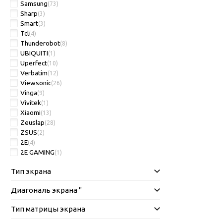
Samsung
(73)
Sharp
(3)
Smart
(3)
Tcl
(4)
Thunderobot
(8)
UBIQUITI
(1)
Uperfect
(10)
Verbatim
(12)
Viewsonic
(26)
Vinga
(9)
Vivitek
(1)
Xiaomi
(13)
Zeuslap
(28)
ZSUS
(2)
2E
(4)
2E GAMING
(1)
Тип экрана
Диагональ экрана "
Тип матрицы экрана