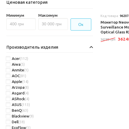
Ценовая категория
Минимум
Максимум
Код товара:
96207
Монитор Neovo
Ок
Surveillance M
Optical Glass 
362
36288 грн
Производитель изделия
Acer
(112)
Aiwa
(5)
Anmite
(1)
AOC
(81)
Apple
(14)
Arzopa
(8)
Asgard
(4)
ASRock
(4)
ASUS
(113)
BenQ
(63)
Blackview
(9)
Dell
(59)
EcoFlow
(1)