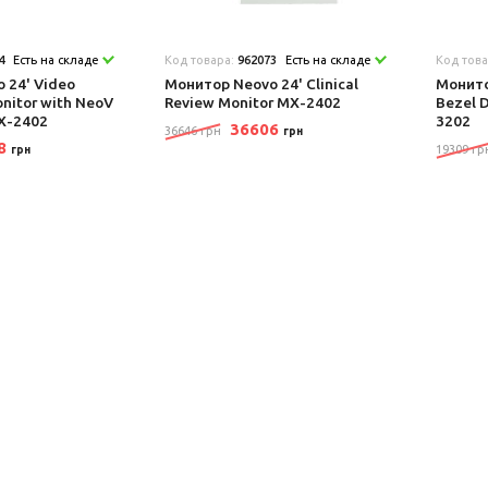
4
Есть на складе
Код товара:
962073
Есть на складе
Код тов
 24' Video
Монитор Neovo 24' Clinical
Монито
onitor with NeoV
Review Monitor MX-2402
Bezel D
RX-2402
3202
36606
36646 грн
грн
48
19309 гр
грн