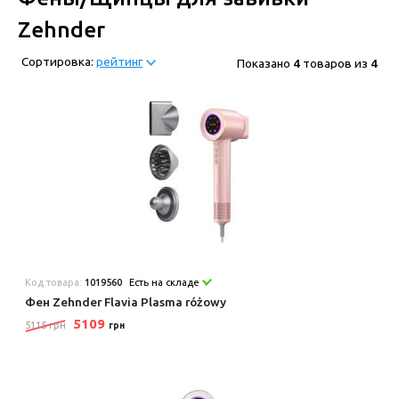
Zehnder
Сортировка:
рейтинг
Показано
4
товаров из
4
Код товара:
1019560
Есть на складе
Фен Zehnder Flavia Plasma różowy
5109
5115 грн
грн