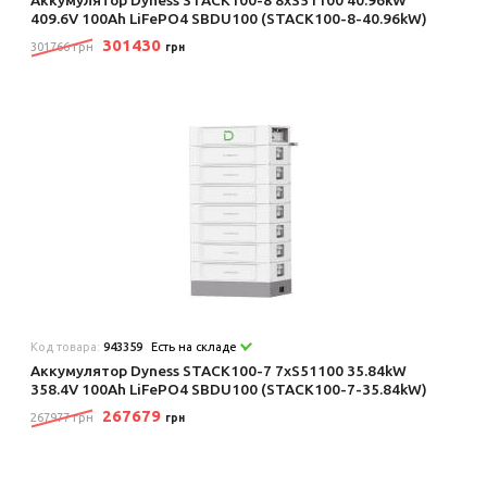
409.6V 100Ah LiFePO4 SBDU100 (STACK100-8-40.96kW)
301430
301766 грн
грн
Код товара:
943359
Есть на складе
Аккумулятор Dyness STACK100-7 7xS51100 35.84kW
358.4V 100Ah LiFePO4 SBDU100 (STACK100-7-35.84kW)
267679
267977 грн
грн