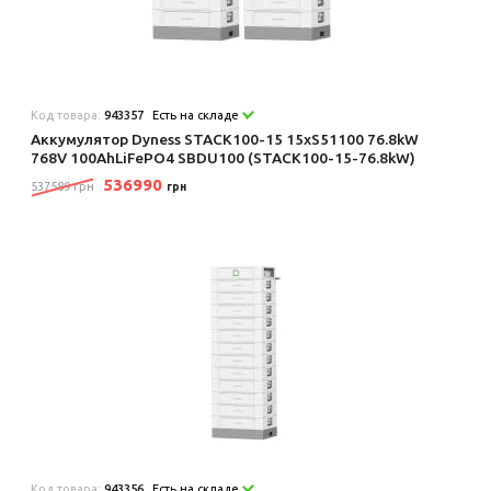
Код товара:
943357
Есть на складе
Аккумулятор Dyness STACK100-15 15xS51100 76.8kW
768V 100AhLiFePO4 SBDU100 (STACK100-15-76.8kW)
536990
537589 грн
грн
Код товара:
943356
Есть на складе