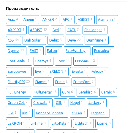
Производитель:
4
1
2
3
1
1
Ajax
Anenji
ANKER
APC
ASBIST
Assmann
1
13
1
7
1
AXPERT
AZBIST
Byd
CATL
Challenger
54
1
3
22
3
CSB
Dah Solar
Delux
Deye
Dumfume
21
2
1
3
1
Dyness
EAST
Eaton
Eco-Worthy
Ecosolex
13
4
14
2
EnerGenie
EnerSys
Enot
ENSMART
9
5
3
1
1
Europower
Eve
EXELON
Eyasta
Felicity
25
1
2
3
FelicityESS
Fiamm
Frime
FrimeCom
1
18
6
6
8
Full Energy
FullEnergy
GEM
Gembird
Gemix
2
1
3
1
1
Green Cell
Growatt
GSL
Hegel
Jackery
3
4
1
4
4
JBL
Kin
Konner&Sohnen
KSTAR
Legrand
1
1
2
4
8
LEXRON
Li-Time
LiitoKala
Lithtech
Litime