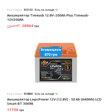
Код товара:
935153
Есть на складе
Аккумулятор Timeusb 12.8V-200Ah Plus Timeusb-
12V200Ah
28964
29514 грн
грн
Возвращаем
870 грн
Код товара:
934866
Есть на складе
Аккумулятор LogicPower 12V (12.8V) - 50 Ah (640Wh) LCD
Smart BT 30698
11750
грн