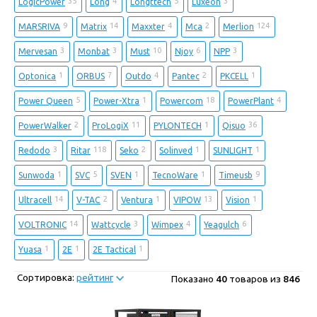
35
4
5
3
LogicPower
Long
Longttech
Luxeon
9
14
4
2
124
MARSRIVA
Matrix
Maxxter
Mca
Merlion
3
3
10
6
3
Mervesan
Monbat
Must
Njoy
NPP
1
7
4
2
1
Optonica
ORBUS
Outdo
Pantec
PKCELL
5
1
18
4
Power Queen
Power-Xtra
Powercom
PowerPlant
2
11
1
36
PowerWalker
ProLogiX
PYLONTECH
Qisuo
3
118
2
1
1
Redodo
Ritar
Seko
Solinved
SUNLIGHT
1
5
1
1
9
Sunwoda
SVC
SVEN
TecnoWare
Timeusb
14
2
1
13
1
Ultracell
V-TAC
Ventura
VIPOW
Vision
14
3
4
6
VOLTRONIC
Wattcycle
Wimpex
Yeagulch
1
1
1
Yuasa
2E
2E Tactical
Сортировка:
рейтинг
Показано
40
товаров из
846