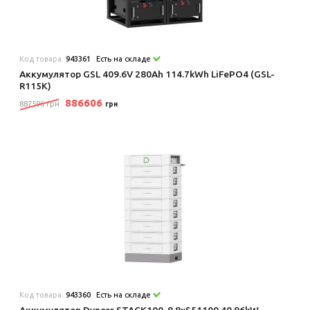
Код товара:
943361
Есть на складе
Аккумулятор GSL 409.6V 280Ah 114.7kWh LiFePO4 (GSL-
R115K)
886606
887596 грн
грн
Код товара:
943360
Есть на складе
Аккумулятор Dyness STACK100-8 8xS51100 40.96kW