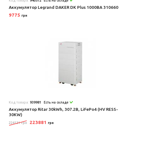
Код товара:
940512
Есть на складе
Аккумулятор Legrand DAKER DK Plus 1000ВА 310660
9775
грн
Код товара:
939981
Есть на складе
Аккумулятор Ritar 30kWh, 307.2В, LiFePo4 (HV RESS-
30KW)
223881
224131 грн
грн