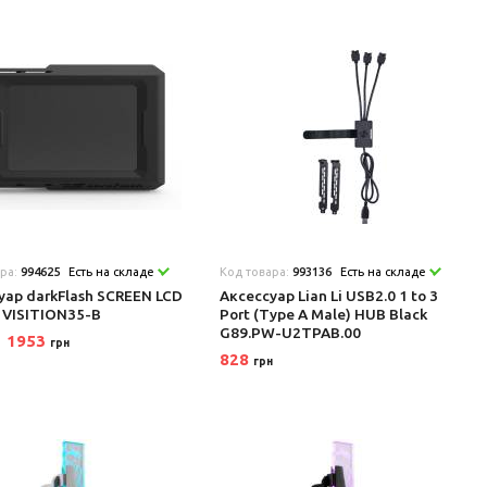
ара:
994625
Есть на складе
Код товара:
993136
Есть на складе
уар darkFlash SCREEN LCD
Аксеcсуар Lian Li USB2.0 1 to 3
S VISITION35-B
Port (Type A Male) HUB Black
G89.PW-U2TPAB.00
1953
грн
828
грн