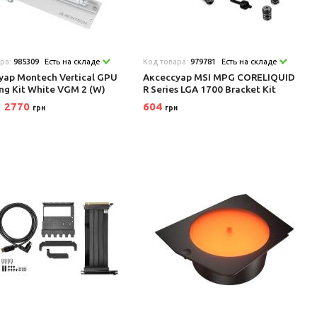
ара:
985309
Есть на складе
Код товара:
979781
Есть на складе
уар Montech Vertical GPU
Аксеcсуар MSI MPG CORELIQUID
ng Kit White VGM 2 (W)
R Series LGA 1700 Bracket Kit
2770
604
грн
грн