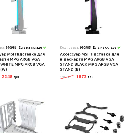
ара:
990986
Есть на складе
Код товара:
990985
Есть на складе
уар MSI Підставка для
Аксеcсуар MSI Підставка для
арти MPG ARGB VGA
відеокарти MPG ARGB VGA
 WHITE MPG ARGB VGA
STAND BLACK MPG ARGB VGA
 (W)
STAND (B)
2248
1873
1875 грн
грн
грн