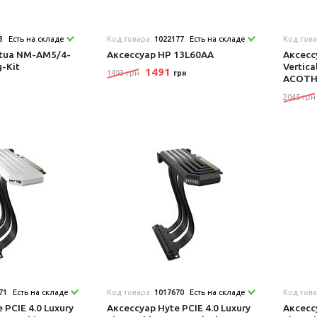
3
Есть на складе
Код товара:
1022177
Есть на складе
Код тов
ctua NM-AM5/4-
Аксеcсуар HP 13L60AA
Аксеcсу
-Kit
Vertic
1491
1493 грн
грн
ACOTH
2045 грн
71
Есть на складе
Код товара:
1017670
Есть на складе
Код тов
 PCIE 4.0 Luxury
Аксеcсуар Hyte PCIE 4.0 Luxury
Аксеcс