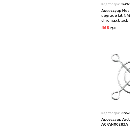
Код товара:
97492
Аксеcсуар Noc
upgrade kit 
chromax.black
468
грн
Код товара:
96952
Аксеcсуар Arct
ACFAN00283A