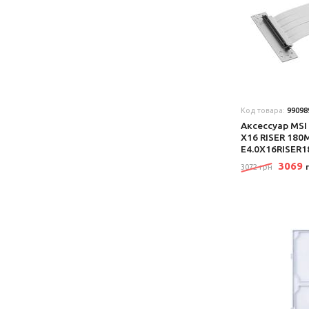
Код товара:
99098
Аксеcсуар MSI
X16 RISER 180M
E4.0X16RISER
3069
3072 грн