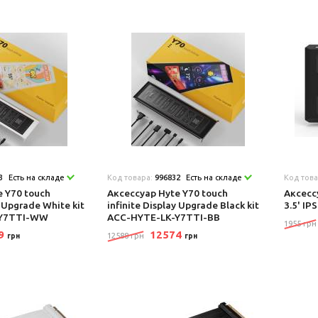
3
Есть на складе
Код товара:
996832
Есть на складе
Код тов
e Y70 touch
Аксеcсуар Hyte Y70 touch
Аксеcс
y Upgrade White kit
infinite Display Upgrade Black kit
3.5' IP
-Y7TTI-WW
ACC-HYTE-LK-Y7TTI-BB
1955 грн
59
12574
12588 грн
грн
грн