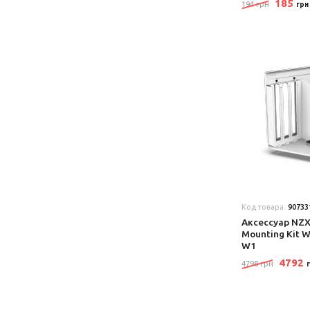
185
194 грн
грн
Код товара:
90733
Аксеcсуар NZX
Mounting Kit 
W1
4792
4798 грн