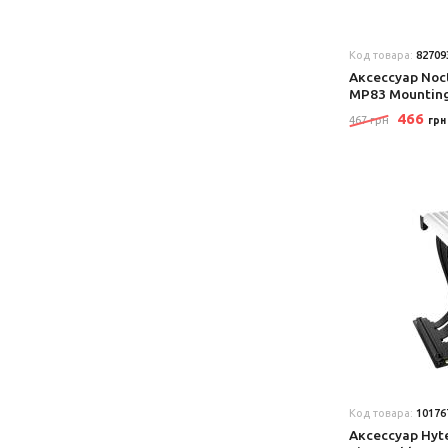
Код товара:
82709
Аксеcсуар No
MP83 Mounting
466
467 грн
грн
Код товара:
10176
Аксеcсуар Hyte