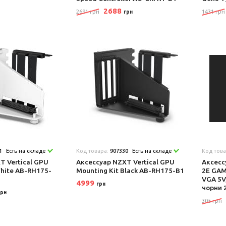
2688
2691 грн
1431 грн
грн
1
Есть на складе
Код товара:
907330
Есть на складе
Код тов
T Vertical GPU
Аксеcсуар NZXT Vertical GPU
Аксеcс
White AB-RH175-
Mounting Kit Black AB-RH175-B1
2E GAM
VGA 5V,
4999
грн
чорни 
грн
305 грн