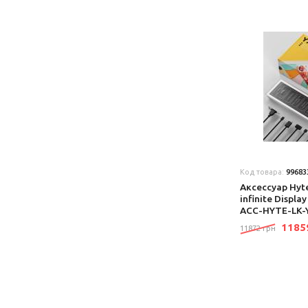
Код товара:
99683
Аксеcсуар Hyt
infinite Displa
ACC-HYTE-LK
118
11872 грн