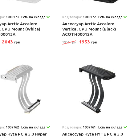
ара:
1018173
Есть на складе
Код товара:
1018172
Есть на складе
ар Arctic Accelero
Аксеcсуар Arctic Accelero
al GPU Mount (White)
Vertical GPU Mount (Black)
00013A
ACOTH00012A
2043
1953
1956 грн
грн
грн
ара:
1007762
Есть на складе
Код товара:
1007761
Есть на складе
уар Hyte PCIe 5.0 Hyper
Аксеcсуар Hyte HYTE PCIe 5.0