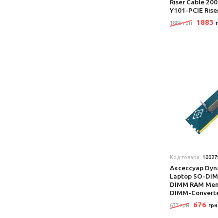
Riser Cable 2
Y101-PCIE Rise
1883
1885 грн
Код товара:
10027
Аксеcсуар Dy
Laptop SO-DIM
DIMM RAM Mem
DIMM-Convert
676
677 грн
грн