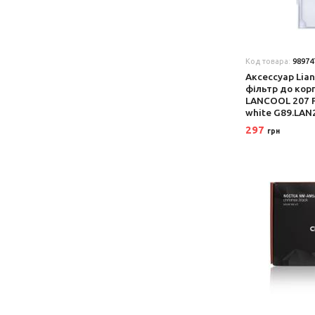
Код товара:
98974
Аксеcсуар Lian
фільтр до корп
LANCOOL 207 Fr
white G89.LAN
297
грн