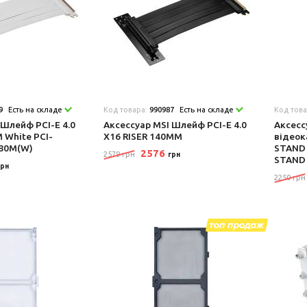
9
Есть на складе
Код товара:
990987
Есть на складе
Код тов
 Шлейф PCI-E 4.0
Аксеcсуар MSI Шлейф PCI-E 4.0
Аксеcс
 White PCI-
X16 RISER 140MM
відеок
180M(W)
STAND
2576
2579 грн
грн
STAND
грн
2250 грн