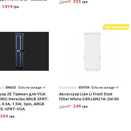
555
556 грн
грн
1414
грн
ара:
896653
Есть на складе
Код товара:
859704
Есть на складе
уар 2E Тримач для VGA
Аксеcсуар Lian Li Front Dust
ING Heracles ARGB SPRT-
Filter White G89.LAN216-2W.00
 0.3A, 1.5W, 3pin, ARGB
249
300 грн
грн
2E-SPRT-VGA
304
грн