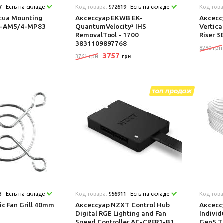
7
Есть на складе
Код товара:
972619
Есть на складе
Код тов
tua Mounting
Аксеcсуар EKWB EK-
Аксеcс
NM-AM5/4-MP83
QuantumVelocity² IHS
Vertic
RemovalTool - 1700
Riser 
3831109897768
8280 грн
3757
3761 грн
грн
3
Есть на складе
Код товара:
956911
Есть на складе
Код тов
ic Fan Grill 40mm
Аксеcсуар NZXT Control Hub
Аксеcс
Digital RGB Lighting and Fan
Individ
Speed Controller AC-CRFR1-B1
Gen5 T