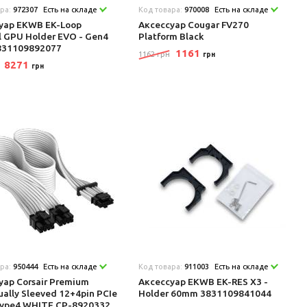
ара:
972307
Есть на складе
Код товара:
970008
Есть на складе
уар EKWB EK-Loop
Аксеcсуар Cougar FV270
al GPU Holder EVO - Gen4
Platform Black
3831109892077
1161
1162 грн
грн
8271
грн
ара:
950444
Есть на складе
Код товара:
911003
Есть на складе
уар Corsair Premium
Аксеcсуар EKWB EK-RES X3 -
ually Sleeved 12+4pin PCIe
Holder 60mm 3831109841044
ype4 WHITE CP-8920332