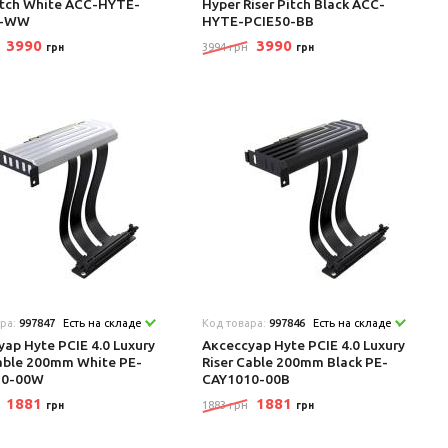
Pitch White ACC-HYTE-
Hyper Riser Pitch Black ACC-
0-WW
HYTE-PCIE50-BB
3990
3990
3994 грн
грн
грн
ара:
997847
Есть на складе
Код товара:
997846
Есть на складе
ар Hyte PCIE 4.0 Luxury
Аксеcсуар Hyte PCIE 4.0 Luxury
Cable 200mm White PE-
Riser Cable 200mm Black PE-
10-00W
CAY1010-00B
1881
1881
1883 грн
грн
грн