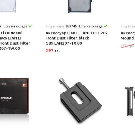
7
Есть на складе
Код товара:
989746
Есть на складе
Код тов
 Li Пиловий
Аксеcсуар Lian Li LANCOOL 207
Аксеcс
усу LIAN LI
Front Dust Filter, black
Mounti
ont Dust Filter
G89.LAN207-1X.00
2773 грн
207-1W.00
297
грн