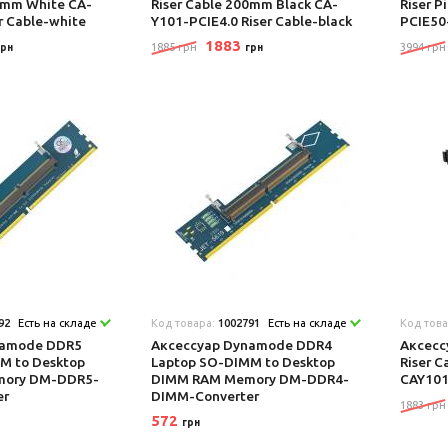
00mm White CA-
Riser Cable 200mm Black CA-
Riser 
r Cable-white
Y101-PCIE4.0 Riser Cable-black
PCIE5
1883
1885 грн
3994 грн
грн
грн
92
Есть на складе
Код товара:
1002791
Есть на складе
Код тов
namode DDR5
Аксеcсуар Dynamode DDR4
Аксеcсу
M to Desktop
Laptop SO-DIMM to Desktop
Riser 
ory DM-DDR5-
DIMM RAM Memory DM-DDR4-
CAY10
er
DIMM-Converter
1883 грн
572
грн