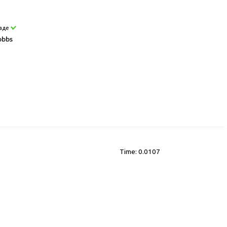
ладе
obbs
Time: 0.0107