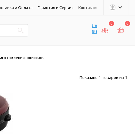
ставка и Оплата
Гарантия и Сервис
Контакты
0
0
UA
RU
риготовления пончиков
Показано
1
товаров из
1