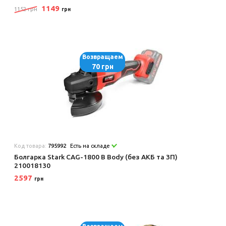
1149
1152 грн
грн
Возвращаем
70 грн
Код товара:
795992
Есть на складе
Болгарка Stark CAG-1800 B Body (без АКБ та ЗП)
210018130
2597
грн