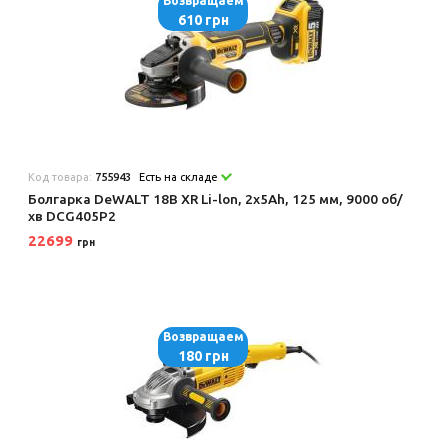
Возвращаем
610 грн
Код товара:
755943
Есть на складе
Болгарка DeWALT 18В XR Li-lon, 2x5Ah, 125 мм, 9000 об/
хв DCG405P2
22699
грн
Возвращаем
180 грн