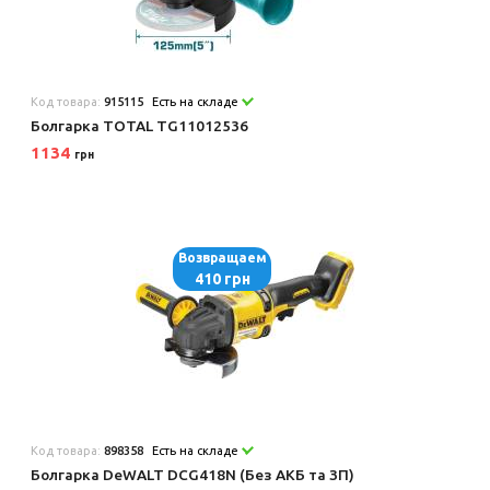
Код товара:
915115
Есть на складе
Болгарка TOTAL TG11012536
1134
грн
Возвращаем
410 грн
Код товара:
898358
Есть на складе
Болгарка DeWALT DCG418N (Без АКБ та ЗП)