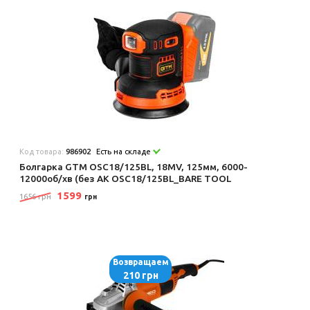
Код товара:
986902
Есть на складе
Болгарка GTM OSC18/125BL, 18МV, 125мм, 6000-
12000об/хв (без АК OSC18/125BL_BARE TOOL
1599
1656 грн
грн
Возвращаем
210 грн