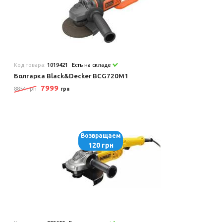
Код товара:
1019421
Есть на складе
Болгарка Black&Decker BCG720M1
7999
8854 грн
грн
Возвращаем
120 грн