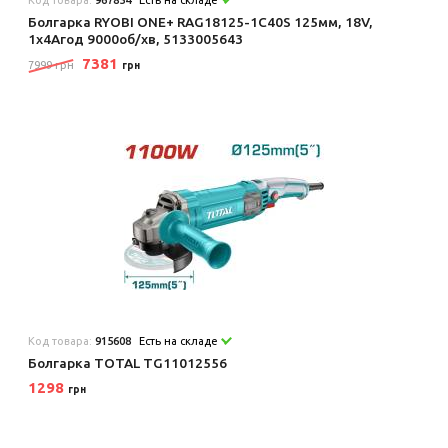
Болгарка RYOBI ONE+ RAG18125-1C40S 125мм, 18V,
1х4Агод 9000об/хв, 5133005643
7381
7999 грн
грн
Код товара:
915608
Есть на складе
Болгарка TOTAL TG11012556
1298
грн