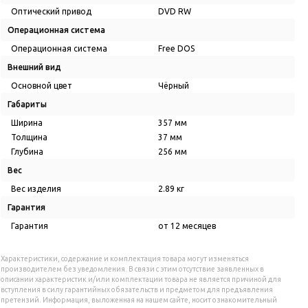
Оптический привод
DVD RW
Операционная система
Операционная система
Free DOS
Внешний вид
Основной цвет
Чёрный
Габариты
Ширина
357 мм
Толщина
37 мм
Глубина
256 мм
Вес
Вес изделия
2.89 кг
Гарантия
Гарантия
от 12 месяцев
Характеристики, содержание и комплектация товара могут изменяться
производителем без уведомления. В связи с этим отсутствие заявленных в
описании характеристик и/или комплектации товара не является причиной для
вступления в силу гарантийных обязательств и предметом для предъявления
претензий. Информация, выложенная на нашем сайте, носит ознакомительный