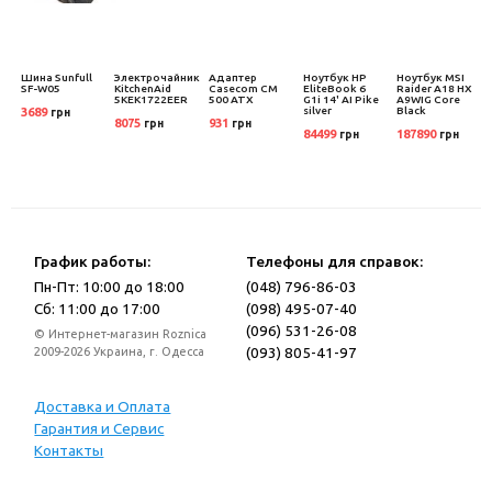
S
Шина Sunfull
Электрочайник
Адаптер
Ноутбук HP
Ноутбук MSI
P1
SF-W05
KitchenAid
Casecom CM
EliteBook 6
Raider A18 HX
5KEK1722EER
500 ATX
G1i 14' AI Pike
A9WIG Core
silver
Black
3689
грн
8075
931
грн
грн
84499
187890
грн
грн
График работы:
Телефоны для справок:
Пн-Пт: 10:00 до 18:00
(048) 796-86-03
Сб: 11:00 до 17:00
(098) 495-07-40
(096) 531-26-08
© Интернет-магазин Roznica
(093) 805-41-97
2009-2026 Украина, г. Одесса
Доставка и Оплата
Гарантия и Сервис
Контакты