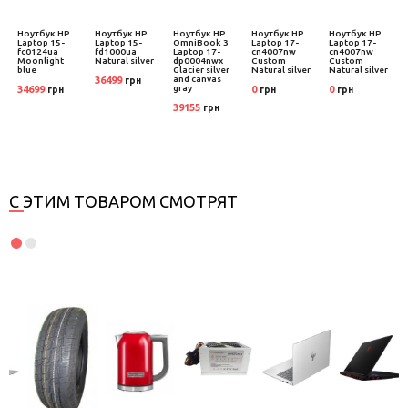
Ноутбук HP
Ноутбук HP
Ноутбук HP
Ноутбук HP
Ноутбук HP
Laptop 15-
Laptop 15-
OmniBook 3
Laptop 17-
Laptop 17-
3
fc0124ua
fd1000ua
Laptop 17-
cn4007nw
cn4007nw
c
Moonlight
Natural silver
dp0004nwx
Custom
Custom
blue
Glacier silver
Natural silver
Natural silver
and canvas
36499
грн
gray
34699
0
0
грн
грн
грн
39155
грн
С ЭТИМ ТОВАРОМ СМОТРЯТ