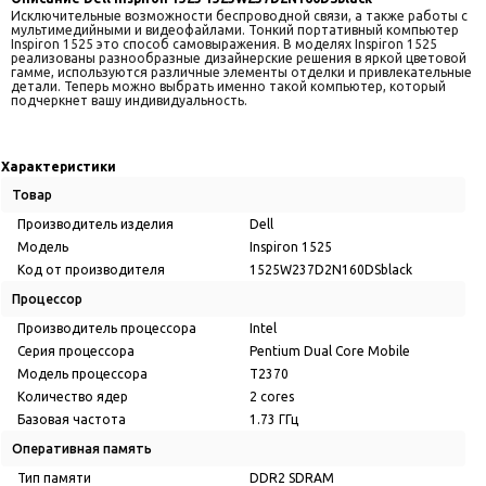
Исключительные возможности беспроводной связи, а также работы с
мультимедийными и видеофайлами. Тонкий портативный компьютер
Inspiron 1525 это способ самовыражения. В моделях Inspiron 1525
реализованы разнообразные дизайнерские решения в яркой цветовой
гамме, используются различные элементы отделки и привлекательные
детали. Теперь можно выбрать именно такой компьютер, который
подчеркнет вашу индивидуальность.
Характеристики
Товар
Производитель изделия
Dell
Модель
Inspiron 1525
Код от производителя
1525W237D2N160DSblack
Процессор
Производитель процессора
Intel
Серия процессора
Pentium Dual Core Mobile
Модель процессора
T2370
Количество ядер
2 cores
Базовая частота
1.73 ГГц
Оперативная память
Тип памяти
DDR2 SDRAM