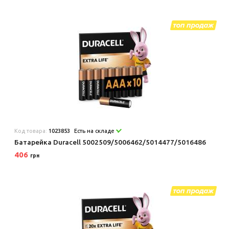
Код товара:
1023853
Есть на складе
Батарейка Duracell 5002509/5006462/5014477/5016486
406
грн