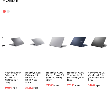
НОВЫЕ
S
Ноутбук Acer
Ноутбук Acer
Ноутбук ASUS
Ноутбук ASUS
Ноутбук ASUS
Extensa 15
Extensa 15
ExpertBook P1
Vivobook 15
Vivobook S14
EXO15-41-
EX215-57-
(P1503) Misty
(M1502) Quiet
(S3407) Matte
R30F Lunar
534G Pure
Grey
Blue
Gray
Grey
Silver
21373
26111
34762
грн
грн
грн
30399
31232
грн
грн