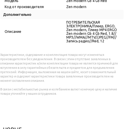
Модель
Zen modern Gb 4 Gb Red
Код от производителя
Zen modern
Дополнительно
ПОТРЕБИТЕЛЬСКАЯ
ЭЛЕКТРОНИКА/Плеер, ERGO,
Zen modern, Плеер MP4 ERGO
Описание
Zen modern Gb 4 Gb Red, 1.8//
МР3//WMA//MTV//JPEG//FM//
Запись радио//Red, 12
Характеристики, содержание и комплектация товара могут изменяться
производителем без уведомления. В связи с этим отсутствие заявленных в
описании характеристик и/или комплектации товара не является причиной для
вступления в силу гарантийных обязательств и предметом для предъявления
претензий. Информация, выложенная на нашем сайте, носит ознакомительный
характер и содержит характеристики товара заявленные производителем на
момент составления описания.
В связи с нестабильностью рынка и колебанием валют конечную цену и наличие
товара уточняйте у наших сотрудников.