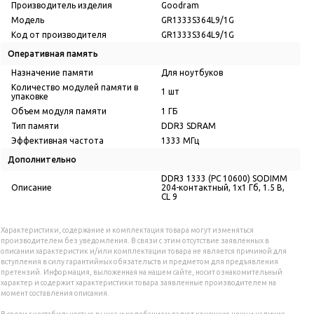
Производитель изделия
Goodram
Модель
GR1333S364L9/1G
Код от производителя
GR1333S364L9/1G
Оперативная память
Назначение памяти
Для ноутбуков
Количество модулей памяти в
1 шт
упаковке
Объем модуля памяти
1 ГБ
Тип памяти
DDR3 SDRAM
Эффективная частота
1333 МГц
Дополнительно
DDR3 1333 (PC 10600) SODIMM
Описание
204-контактный, 1x1 Гб, 1.5 В,
CL 9
Характеристики, содержание и комплектация товара могут изменяться
производителем без уведомления. В связи с этим отсутствие заявленных в
описании характеристик и/или комплектации товара не является причиной для
вступления в силу гарантийных обязательств и предметом для предъявления
претензий. Информация, выложенная на нашем сайте, носит ознакомительный
характер и содержит характеристики товара заявленные производителем на
момент составления описания.
В связи с нестабильностью рынка и колебанием валют конечную цену и наличие