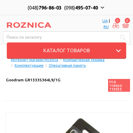
(048)
796-86-03
(098)
495-07-40
UA
|
0
0
RU
Пн-Пт: 10:00 до 18:00, Сб: 11:00 до 17:00
КАТАЛОГ ТОВАРОВ
Интернет-магазин Roznica
Компьютерная техника
Комплектующие
Оперативная память
Goodram GR1333S364L9/1G
код
товара:
113035