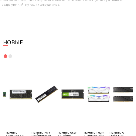
товара уточняйте у наших сотрудников.
НОВЫЕ
Память
Память PNY
Память Acer
Память Team
Память A-
Samsung So-
Performance
So-Dimm
T-Force Delta
Data XPG