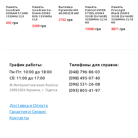
Память
Память
Вытяжка
Память
Память
Goodram
Goodram So-
Pyramida MX
Patriot VIPER
ProLogiX
SDRAM 512Mb
Dimm DDR3
60 (450) B WH
STEEL DDR4
Black DDR4
Hz
133MHz CL3
8Gb 1333Mhz
32GB (2x16GB)
32GB (2x16GB)
CL9
3200MHz CL16
3200MHz CL16
2762
грн
Kit
Kit
692
грн
3098
грн
10080
8871
грн
грн
График работы:
Телефоны для справок:
Пн-Пт: 10:00 до 18:00
(048) 796-86-03
Сб: 11:00 до 17:00
(098) 495-07-40
(096) 531-26-08
© Интернет-магазин Roznica
(093) 805-41-97
2009-2026 Украина, г. Одесса
Доставка и Оплата
Гарантия и Сервис
Контакты