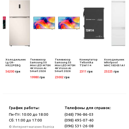
Холодильник
Телевизор
Телевизор
Коммутатор
Холодильник
Lg GR-
Samsung 50
Samsung 55
Teltonika
Whirlpool
H922PEBQ
Mini LED M70H
Mini LED M70H
TSW114
WHC18D051A1
4K Vision AI
4K Vision AI
Smart 2026
Smart 2026
56200
2311
23225
грн
грн
грн
19980
23002
грн
грн
График работы:
Телефоны для справок:
Пн-Пт: 10:00 до 18:00
(048) 796-86-03
Сб: 11:00 до 17:00
(098) 495-07-40
(096) 531-26-08
© Интернет-магазин Roznica