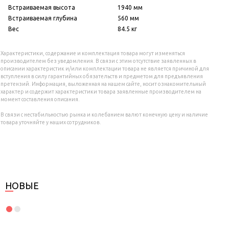
Встраиваемая высота
1940 мм
Встраиваемая глубина
560 мм
Вес
84.5 кг
Характеристики, содержание и комплектация товара могут изменяться
производителем без уведомления. В связи с этим отсутствие заявленных в
описании характеристик и/или комплектации товара не является причиной для
вступления в силу гарантийных обязательств и предметом для предъявления
претензий. Информация, выложенная на нашем сайте, носит ознакомительный
характер и содержит характеристики товара заявленные производителем на
момент составления описания.
В связи с нестабильностью рынка и колебанием валют конечную цену и наличие
товара уточняйте у наших сотрудников.
НОВЫЕ