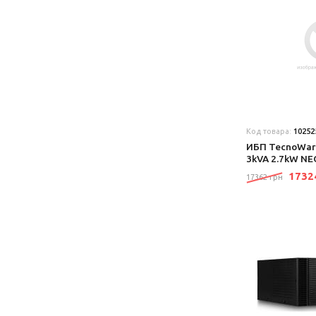
Код товара:
10252
ИБП TecnoWare
3kVA 2.7kW N
173
17362 грн