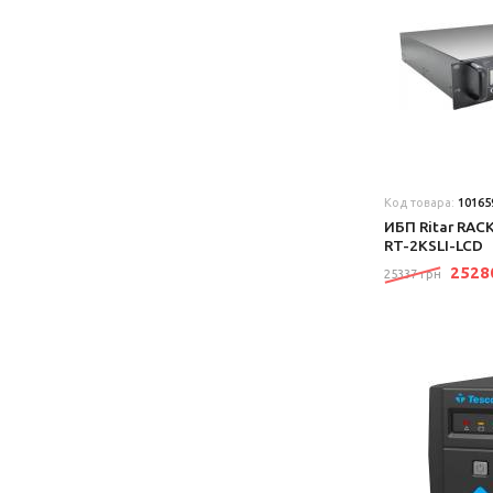
Код товара:
10165
ИБП Ritar RAC
RT-2KSLI-LCD
252
25337 грн