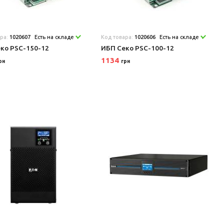
ара:
1020607
Есть на складе
Код товара:
1020606
Есть на складе
ко PSC-150-12
ИБП Секо PSC-100-12
1134
рн
грн