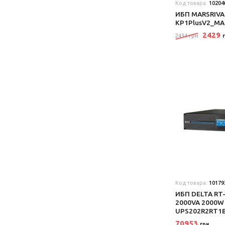
Код товара:
10204
ИБП MARSRIVA
KP1PlusV2_MA
2429
2434 грн
Код товара:
10179
ИБП DELTA RT-
2000VA 2000W
UPS202R2RT1
70953
грн