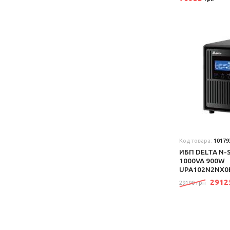
Код товара:
10179
ИБП DELTA N-S
1000VA 900W
UPA102N2NX0
291
29190 грн