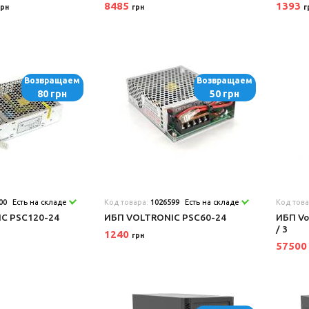
8485
1393
грн
грн
г
Возвращаем
Возвращаем
80 грн
50 грн
00
Есть на складе
Код товара:
1026599
Есть на складе
Код тов
C PSC120-24
ИБП VOLTRONIC PSC60-24
ИБП Vo
/ 3
1240
грн
5750