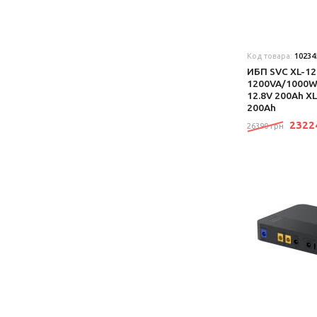
Код товара:
10234
ИБП SVC XL-12
1200VA/1000W
12.8V 200Ah X
200Ah
232
26390 грн