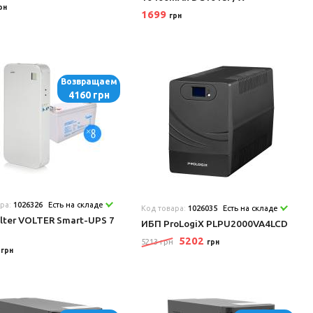
рн
1699
грн
Возвращаем
4160 грн
ара:
1026326
Есть на складе
Код товара:
1026035
Есть на складе
lter VOLTER Smart-UPS 7
ИБП ProLogiX PLPU2000VA4LCD
5202
5213 грн
грн
0
грн