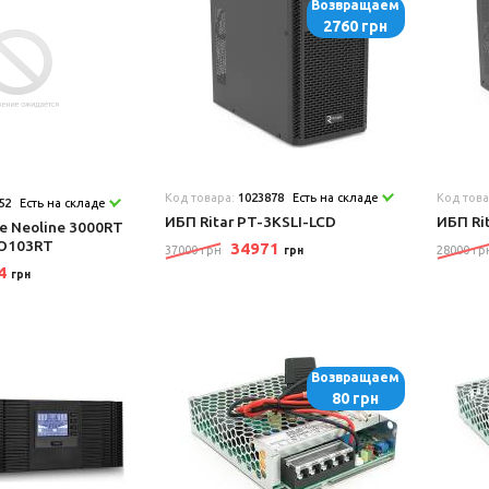
Возвращаем
2760 грн
Код товара:
1023878
Есть на складе
Код тов
52
Есть на складе
ИБП Ritar PT-3KSLI-LCD
ИБП Ri
 Neoline 3000RT
EO103RT
34971
37000 грн
28000 гр
грн
24
грн
Возвращаем
80 грн