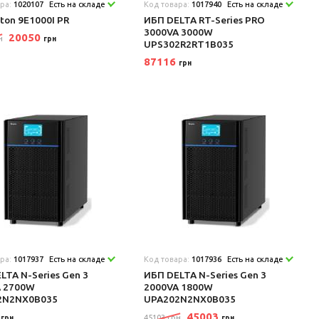
ара:
1020107
Есть на складе
Код товара:
1017940
Есть на складе
ton 9E1000I PR
ИБП DELTA RT-Series PRO
3000VA 3000W
20050
н
грн
UPS302R2RT1B035
87116
грн
ара:
1017937
Есть на складе
Код товара:
1017936
Есть на складе
LTA N-Series Gen 3
ИБП DELTA N-Series Gen 3
A 2700W
2000VA 1800W
2N2NX0B035
UPA202N2NX0B035
8
45003
45103 грн
грн
грн