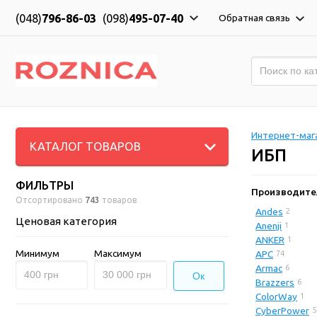
(048)
796-86-03
(098)
495-07-40
Обратная связь
Интернет-мага
КАТАЛОГ ТОВАРОВ
ИБП
ФИЛЬТРЫ
Производите
Отсортировано
743
товаров
Andes
2
Ценовая категория
Anenji
1
ANKER
1
Минимум
Максимум
APC
74
Armac
6
Ок
Brazzers
6
ColorWay
1
CyberPower
5