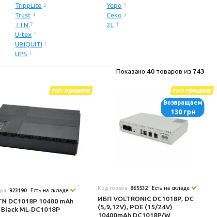
TrippLite
Yepo
2
1
Trust
Секо
4
3
TTN
2E
7
1
U-tex
1
UBIQUITI
1
UPS
1
Показано
40
товаров из
743
Возвращаем
130 грн
Код товара:
865532
Есть на складе
ара:
923190
Есть на складе
ИБП VOLTRONIC DC1018P, DC
TN DC1018P 10400 mAh
(5,9,12V), POE (15/24V)
 Black ML-DC1018P
10400mAh DC1018P/W