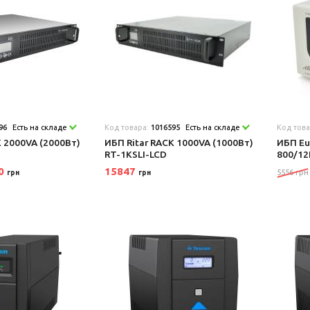
96
Есть на складе
Код товара:
1016595
Есть на складе
Код тов
K 2000VA (2000Вт)
ИБП Ritar RACK 1000VA (1000Вт)
ИБП E
RT-1KSLI-LCD
800/12
80
15847
5556 грн
грн
грн