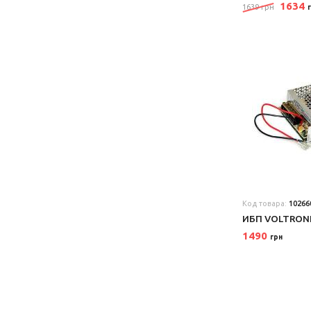
1634
1639 грн
Код товара:
10266
ИБП VOLTRONI
1490
грн