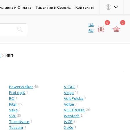
ставка и Оплата
Гарантия и Сервис
Контакты
0
0
UA
RU
я
ИБП
PowerWalker
V-TAC
68
1
ProLogiX
Vinga
8
12
RCI
Volt Polska
1
2
Ritar
Volter
85
2
Sako
VOLTRONIC
1
26
SVC
Westech
23
6
TecnoWare
WGP
6
2
Tescom
XoKo
3
1