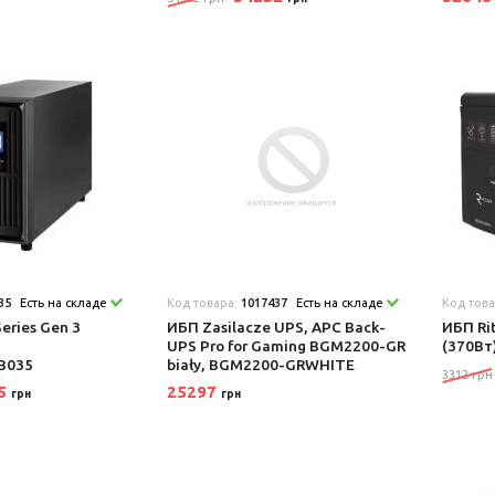
35
Есть на складе
Код товара:
1017437
Есть на складе
Код тов
eries Gen 3
ИБП Zasilacze UPS, APC Back-
ИБП Ri
UPS Pro for Gaming BGM2200-GR
(370Вт
B035
biały, BGM2200-GRWHITE
3312 грн
25
25297
грн
грн