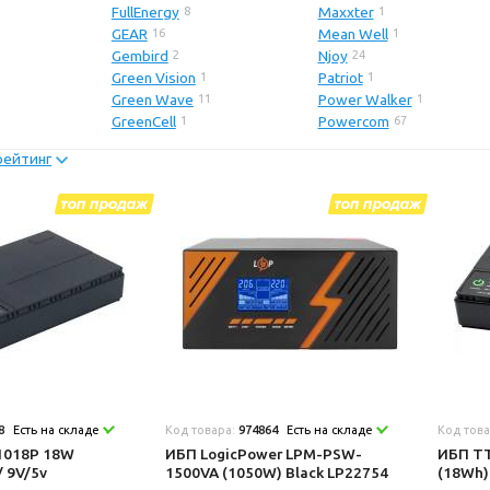
FullEnergy
Maxxter
8
1
GEAR
Mean Well
16
1
Gembird
Njoy
2
24
Green Vision
Patriot
1
1
Green Wave
Power Walker
11
1
GreenCell
Powercom
1
67
рейтинг
8
Есть на складе
Код товара:
974864
Есть на складе
Код тов
1018P 18W
ИБП LogicPower LPM-PSW-
ИБП T
 9V/5v
1500VA (1050W) Black LP22754
(18Wh)