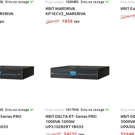
06
Есть на складе
Код товара:
1020405
Есть на складе
Код тов
ИБП MARSRIVA
ИБП Ea
RSRIVA
KP1ECV2_MARSRIVA
20095 гр
1836
1840 грн
грн
грн
39
Есть на складе
Код товара:
1017938
Есть на складе
Код тов
Series PRO
ИБП DELTA RT-Series PRO
ИБП DE
1000VA 1000W
3000V
B035
UPS102R2RT1B035
UPA30
54232
5264
54352 грн
грн