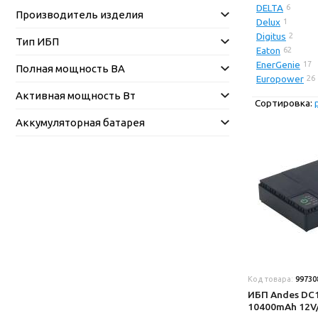
DELTA
6
Производитель изделия
Delux
1
Digitus
2
Тип ИБП
Eaton
62
EnerGenie
17
Полная мощность ВА
Europower
26
Активная мощность Вт
Сортировка:
Аккумуляторная батарея
Код товара:
99730
ИБП Andes DC
10400mAh 12V/