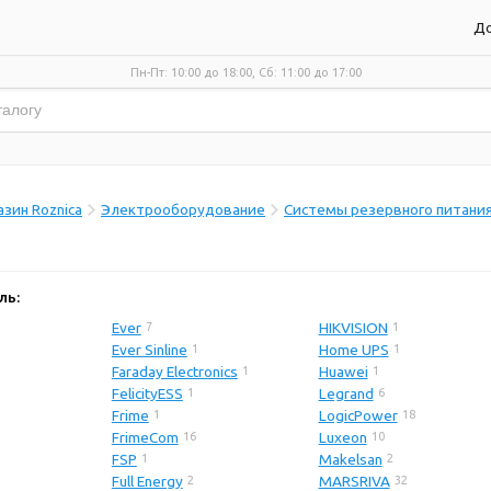
До
Пн-Пт: 10:00 до 18:00, Сб: 11:00 до 17:00
зин Roznica
Электрооборудование
Системы резервного питани
ль:
Ever
HIKVISION
7
1
Ever Sinline
Home UPS
1
1
Faraday Electronics
Huawei
1
1
FelicityESS
Legrand
1
6
Frime
LogicPower
1
18
FrimeCom
Luxeon
16
10
FSP
Makelsan
1
2
Full Energy
MARSRIVA
2
32