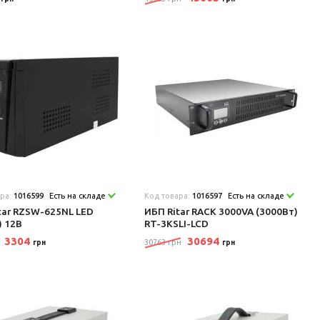
ара:
1016599
Есть на складе
Код товара:
1016597
Есть на складе
tar RZSW-625NL LED
ИБП Ritar RACK 3000VA (3000Вт)
) 12В
RT-3KSLI-LCD
3304
30694
30763 грн
грн
грн