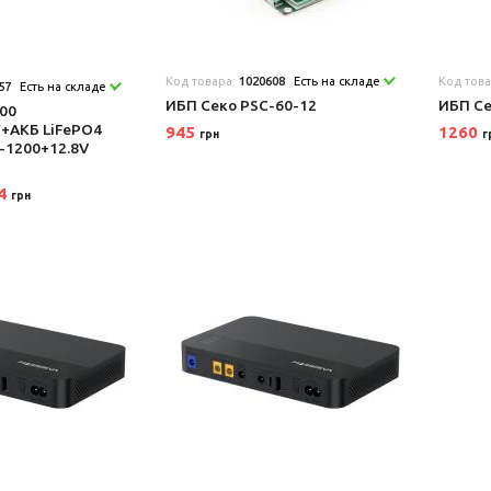
Код товара:
1020608
Есть на складе
Код тов
57
Есть на складе
ИБП Секо PSC-60-12
ИБП Се
00
+АКБ LiFePO4
945
1260
грн
г
L-1200+12.8V
24
грн