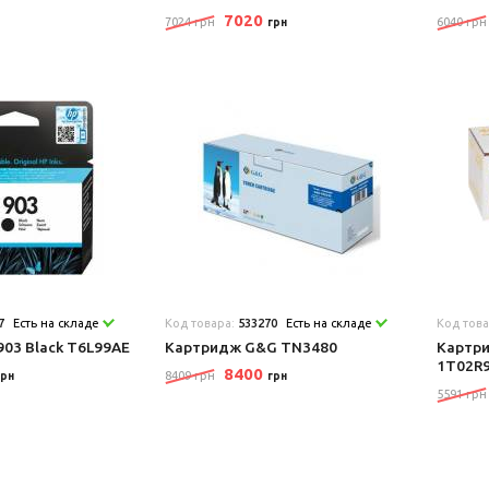
7020
7024 грн
6040 грн
грн
7
Есть на складе
Код товара:
533270
Есть на складе
Код тов
03 Black T6L99AE
Картридж G&G TN3480
Картри
1T02R
8400
8409 грн
грн
грн
5591 грн