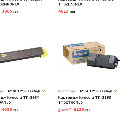
T02NP0NL0
1T02L7CNL0
3866
4623
грн
грн
ара:
532670
Есть на складе
Код товара:
532654
Есть на складе
дж Kyocera TK-895Y
Картридж Kyocera TK-3190
0ANL0
1T02T60NL0
4395
6225
6232 грн
грн
грн