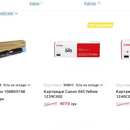
Katun
Patron
2
90
рейтинг
9
Есть на складе
Код товара:
539013
Есть на складе
Код тов
ox 106R03748
Картридж Canon 045 Yellow
Картри
1239C002
1240C
грн
4078
4083 грн
3522 грн
грн