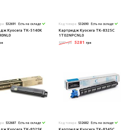
ара:
532691
Есть на складе
Код товара:
532690
Есть на складе
дж Kyocera TK-5140K
Картридж Kyocera TK-8325C
R0NL0
1T02NPCNL0
5281
5287 грн
рн
грн
ара:
532687
Есть на складе
Код товара:
532682
Есть на складе
дж Kyocera TK-8325K
Картридж Kyocera TK-8345C