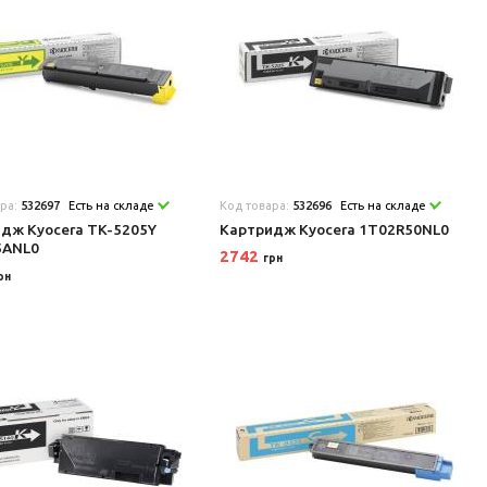
ара:
532697
Есть на складе
Код товара:
532696
Есть на складе
дж Kyocera TK-5205Y
Картридж Kyocera 1T02R50NL0
5ANL0
2742
грн
рн