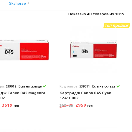
Skyhorse
3
Показано
40
товаров из
1819
ара:
539012
Есть на складе
Код товара:
539011
Есть на складе
дж Canon 045 Magenta
Картридж Canon 045 Cyan
002
1241C002
3519
2959
2962 грн
грн
грн