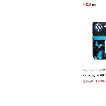
1428
грн
Код товара:
53361
Картридж HP 9
1280
1281 грн