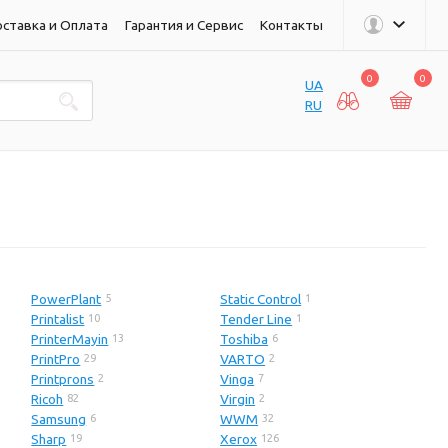
ставка и Оплата
Гарантия и Сервис
Контакты
0
0
UA
RU
PowerPlant
Static Control
5
1
Printalist
Tender Line
10
1
PrinterMayin
Toshiba
13
6
PrintPro
VARTO
29
2
Printprons
Vinga
2
7
Ricoh
Virgin
82
2
Samsung
WWM
6
32
Sharp
Xerox
19
126