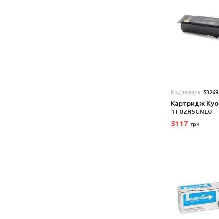
Код товара:
53269
Картридж Kyo
1T02R5CNL0
5117
грн