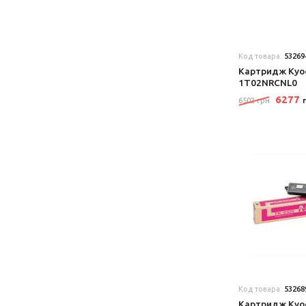
Код товара:
53269
Картридж Kyo
1T02NRCNL0
6277
6502 грн
Код товара:
53268
Картридж Kyo