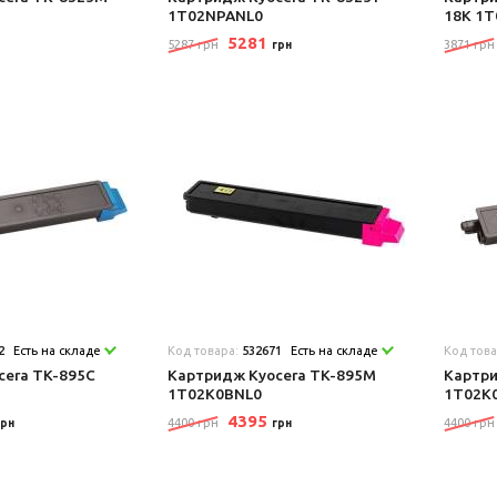
1T02NPANL0
18K 1
5281
5287 грн
3871 грн
грн
2
Есть на складе
Код товара:
532671
Есть на складе
Код тов
cera TK-895C
Картридж Kyocera TK-895M
Картри
1T02K0BNL0
1T02K
4395
4400 грн
4400 грн
грн
грн