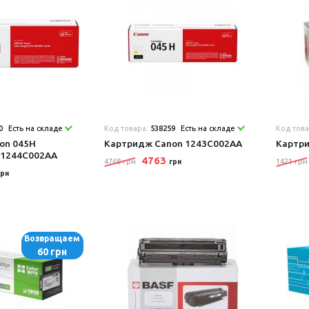
0
Есть на складе
Код товара:
538259
Есть на складе
Код тов
on 045H
Картридж Canon 1243C002AA
Картри
 1244C002AA
4763
4768 грн
1421 грн
грн
грн
Возвращаем
60 грн