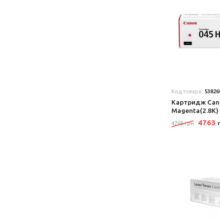
Код товара:
53826
Картридж Can
Magenta(2.8K)
4763
4768 грн