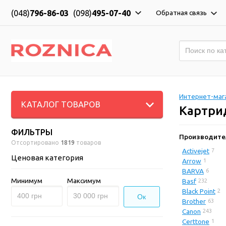
(048)
796-86-03
(098)
495-07-40
Обратная связь
Интернет-мага
КАТАЛОГ ТОВАРОВ
Картри
ФИЛЬТРЫ
Производите
Отсортировано
1819
товаров
Activejet
7
Ценовая категория
Arrow
1
BARVA
6
Минимум
Максимум
Basf
232
Black Point
2
Ок
Brother
63
Canon
243
Certtone
1