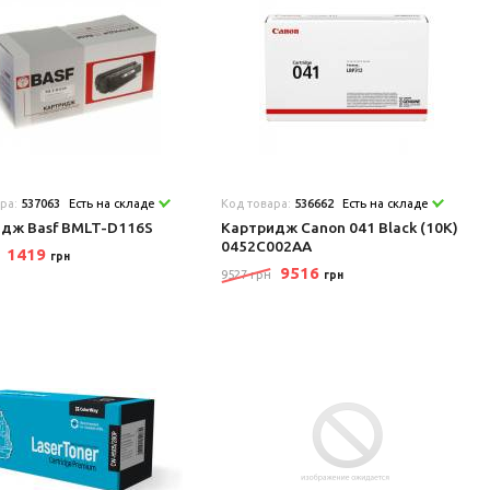
ара:
537063
Есть на складе
Код товара:
536662
Есть на складе
дж Basf BMLT-D116S
Картридж Canon 041 Black (10K)
0452C002AA
1419
грн
9516
9527 грн
грн