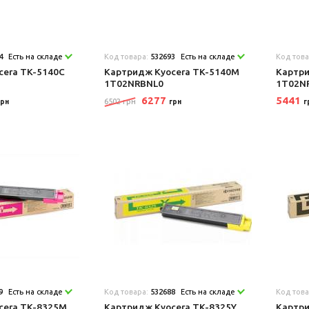
4
Есть на складе
Код товара:
532693
Есть на складе
Код тов
cera TK-5140C
Картридж Kyocera TK-5140M
Картри
1T02NRBNL0
1T02N
6277
5441
6502 грн
грн
грн
г
9
Есть на складе
Код товара:
532688
Есть на складе
Код тов
cera TK-8325M
Картридж Kyocera TK-8325Y
Картри