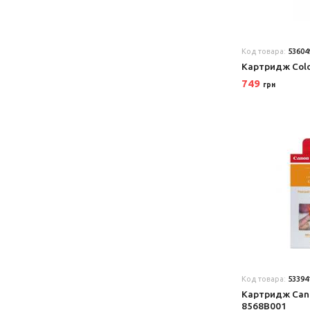
Код товара:
53604
Картридж Col
749
грн
Код товара:
53394
Картридж Can
8568B001