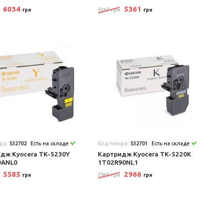
6034
5361
5367 грн
грн
грн
ара:
532702
Есть на складе
Код товара:
532701
Есть на складе
дж Kyocera TK-5230Y
Картридж Kyocera TK-5220K
9ANL0
1T02R90NL1
5585
2966
2969 грн
грн
грн