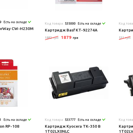
9
Есть на складе
Код товара:
535000
Есть на складе
Код тов
orWay CW-H230M
Картридж Basf KT-92274A
Картр
1879
1882 грн
531 грн
грн
1
Есть на складе
Код товара:
533777
Есть на складе
Код тов
on RP-108
Картридж Kyocera TK-350 B
Картри
1T02LX0NLC
1T02L