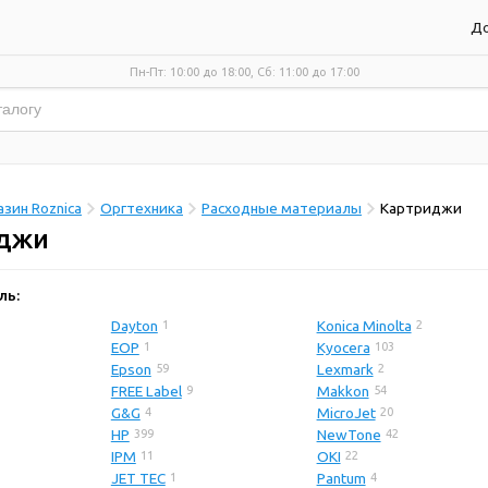
До
Пн-Пт: 10:00 до 18:00, Сб: 11:00 до 17:00
зин Roznica
Оргтехника
Расходные материалы
Картриджи
джи
ль:
Dayton
Konica Minolta
1
2
EOP
Kyocera
1
103
Epson
Lexmark
59
2
FREE Label
Makkon
9
54
G&G
MicroJet
4
20
HP
NewTone
399
42
IPM
OKI
11
22
JET TEC
Pantum
1
4