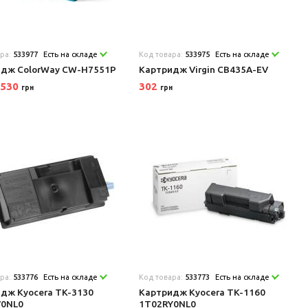
ара:
533977
Есть на складе
Код товара:
533975
Есть на складе
идж ColorWay CW-H7551P
Картридж Virgin CB435A-EV
530
302
грн
грн
ара:
533776
Есть на складе
Код товара:
533773
Есть на складе
дж Kyocera TK-3130
Картридж Kyocera TK-1160
V0NL0
1T02RY0NL0