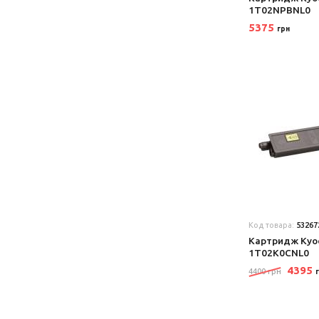
1T02NPBNL0
5375
грн
Код товара:
53267
Картридж Kyo
1T02K0CNL0
4395
4400 грн