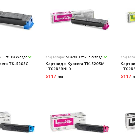
9
Есть на складе
Код товара:
532698
Есть на складе
Код тов
cera TK-5205C
Картридж Kyocera TK-5205M
Картри
1T02R5BNL0
1T02R
5117
5117
грн
г