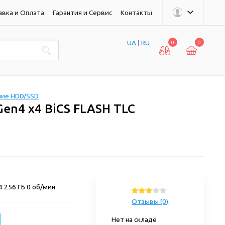
авка и Оплата
Гарантия и Сервис
Контакты
UA
|
RU
0
0
ние HDD/SSD
Gen4 x4 BiCS FLASH TLC
 256 ГБ 0 об/мин
Отзывы (0)
Нет на складе