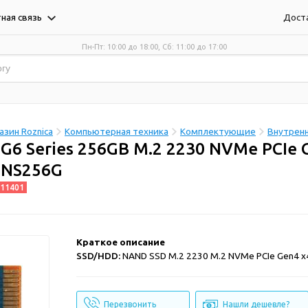
Дост
ная связь
Пн-Пт: 10:00 до 18:00, Сб: 11:00 до 17:00
зин Roznica
Компьютерная техника
Комплектующие
Внутрен
BG6 Series 256GB M.2 2230 NVMe PCIe 
NS256G
11401
Краткое описание
SSD/HDD:
NAND SSD M.2 2230 M.2 NVMe PCIe Gen4 x4
Перезвонить
Нашли дешевле?