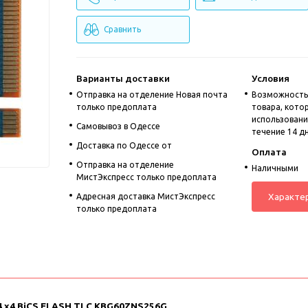
Сравнить
Варианты доставки
Условия
Отправка на отделение Новая почта
Возможность
только предоплата
товара, кото
использовании
Cамовывоз в Одессе
течение 14 д
Доставка по Одессе от
Оплата
Отправка на отделение
Наличными
МистЭкспресс только предоплата
Характе
Адресная доставка МистЭкспресс
только предоплата
n4 x4 BiCS FLASH TLC KBG60ZNS256G