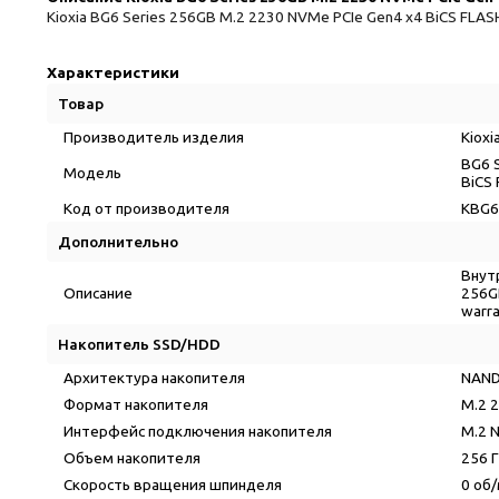
Kioxia BG6 Series 256GB M.2 2230 NVMe PCIe Gen4 x4 BiCS FLA
Характеристики
Товар
Производитель изделия
Kioxi
BG6 
Модель
BiCS
Код от производителя
KBG
Дополнительно
Внутр
Описание
256G
warr
Накопитель SSD/HDD
Архитектура накопителя
NAND
Формат накопителя
M.2 
Интерфейс подключения накопителя
M.2 
Объем накопителя
256 
Скорость вращения шпинделя
0 об