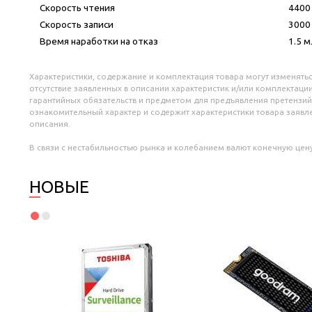
Скорость чтения
4400
Скорость записи
3000
Время наработки на отказ
1.5 м
Характеристики, содержание и комплектация товара могут изменятьс
отсутствие заявленных в описании характеристик и/или комплектации
гарантийных обязательств и предметом для предъявления претензий
ознакомительный характер и содержит характеристики товара заяв
описания.
В связи с нестабильностью рынка и колебанием валют конечную цену
НОВЫЕ