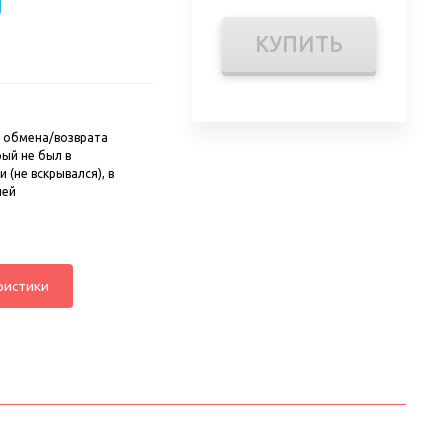
КУПИТЬ
 обмена/возврата
рый не был в
 (не вскрывался), в
ней
ристики