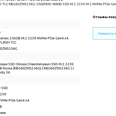
SH TLC KBG60ZNS256G; SSD/HDD: NAND SSD M.2 2230 M.2 NVMe PCIe Gen
Отзывы пок
a
Написать 
Series 256GB M.2 2230 NVMe PCIe Gen4 x4
 FLASH TLC
60ZNS256G
ішні SSD | Kioxia | Накопичувач SSD M.2 2230
B Kioxia (KBG60ZNS256G) | KBG60ZNS256G | |
anty 36
 SSD
2230
NVMe PCIe Gen4 x4
ГБ
/мин