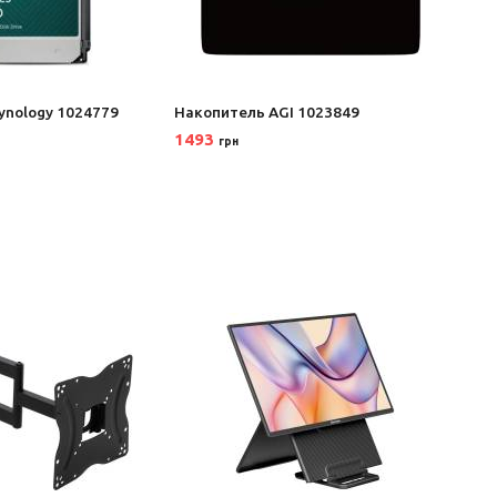
ynology 1024779
Накопитель AGI 1023849
Накоп
1493
497
грн