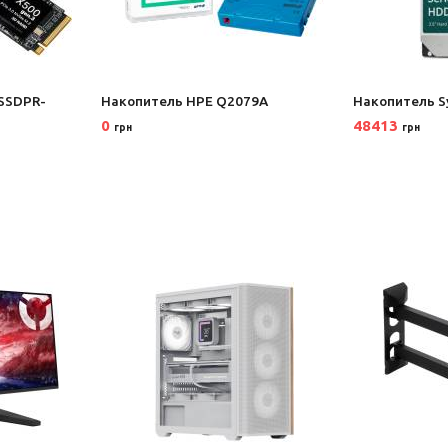
SSDPR-
Накопитель HPE Q2079A
Накопитель S
0
48413
грн
грн