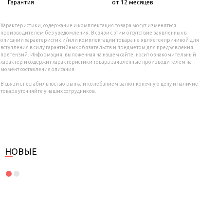
Гарантия
от 12 месяцев
Характеристики, содержание и комплектация товара могут изменяться
производителем без уведомления. В связи с этим отсутствие заявленных в
описании характеристик и/или комплектации товара не является причиной для
вступления в силу гарантийных обязательств и предметом для предъявления
претензий. Информация, выложенная на нашем сайте, носит ознакомительный
характер и содержит характеристики товара заявленные производителем на
момент составления описания.
В связи с нестабильностью рынка и колебанием валют конечную цену и наличие
товара уточняйте у наших сотрудников.
НОВЫЕ