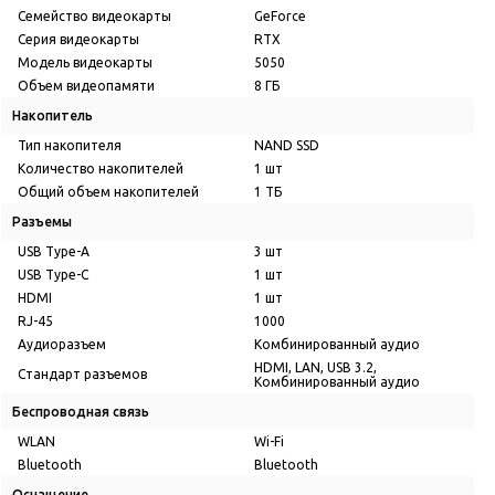
Семейство видеокарты
GeForce
Серия видеокарты
RTX
Модель видеокарты
5050
Объем видеопамяти
8 ГБ
Накопитель
Тип накопителя
NAND SSD
Количество накопителей
1 шт
Общий объем накопителей
1 ТБ
Разъемы
USB Type-A
3 шт
USB Type-C
1 шт
HDMI
1 шт
RJ-45
1000
Аудиоразъем
Комбинированный аудио
HDMI, LAN, USB 3.2,
Стандарт разъемов
Комбинированный аудио
Беспроводная связь
WLAN
Wi-Fi
Bluetooth
Bluetooth
Оснащение