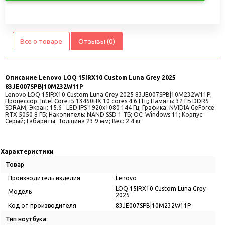
Все о товаре
Отзывы (0)
Описание
Lenovo LOQ 15IRX10 Custom Luna Grey 2025
83JE007SPB|10M232W11P
Lenovo LOQ 15IRX10 Custom Luna Grey 2025 83JE007SPB|10M232W11P;
Процессор: Intel Core i5 13450HX 10 cores 4.6 ГГц; Память: 32 ГБ DDR5
SDRAM; Экран: 15.6 ' LED IPS 1920x1080 144 Гц; Графика: NVIDIA GeForce
RTX 5050 8 ГБ; Накопитель: NAND SSD 1 ТБ; ОС: Windows 11; Корпус:
Серый; Габариты: Толщина 23.9 мм; Вес: 2.4 кг
Характеристики
Товар
Производитель изделия
Lenovo
LOQ 15IRX10 Custom Luna Grey
Модель
2025
Код от производителя
83JE007SPB|10M232W11P
Тип ноутбука