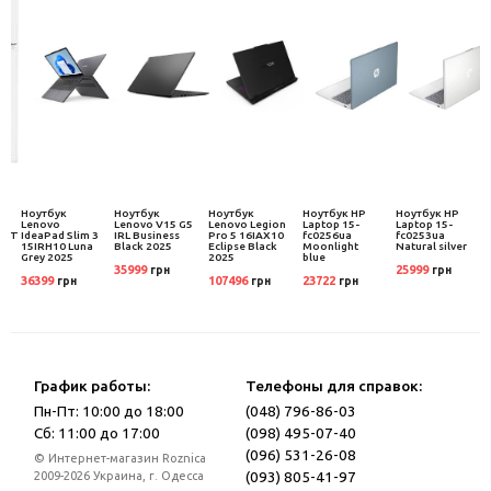
к
Ноутбук
Ноутбук
Ноутбук
Ноутбук HP
Ноутбук HP
Lenovo
Lenovo V15 G5
Lenovo Legion
Laptop 15-
Laptop 15-
48T
IdeaPad Slim 3
IRL Business
Pro 5 16IAX10
fc0256ua
fc0253ua
15IRH10 Luna
Black 2025
Eclipse Black
Moonlight
Natural silver
Grey 2025
2025
blue
35999
25999
грн
грн
36399
107496
23722
грн
грн
грн
График работы:
Телефоны для справок:
Пн-Пт: 10:00 до 18:00
(048) 796-86-03
Сб: 11:00 до 17:00
(098) 495-07-40
(096) 531-26-08
© Интернет-магазин Roznica
(093) 805-41-97
2009-2026 Украина, г. Одесса