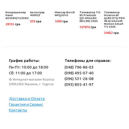
Кондиционер
Аксессуар
Миксер Bosch
Телевизор Tcl
Телевизор
D
Haier
400925
MFQ3010
85 Premium
Hisense 65
AS35RV/1U35RV
QD-MiniLED
QLED E7Q PRO
(85C8K) 2025
4K AI Smooth
359
1099
грн
грн
Motion Smart
28155
грн
TV 2025
107876
грн
34452
грн
График работы:
Телефоны для справок:
Пн-Пт: 10:00 до 18:00
(048) 796-86-03
Сб: 11:00 до 17:00
(098) 495-07-40
(096) 531-26-08
© Интернет-магазин Roznica
(093) 805-41-97
2009-2026 Украина, г. Одесса
Доставка и Оплата
Гарантия и Сервис
Контакты