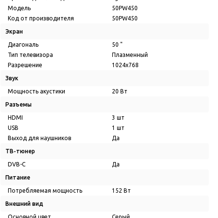
Модель
50PW450
Код от производителя
50PW450
Экран
Диагональ
50 "
Тип телевизора
Плазменный
Разрешение
1024x768
Звук
Мощность акустики
20 Вт
Разъемы
HDMI
3 шт
USB
1 шт
Выход для наушников
Да
ТВ-тюнер
DVB-C
Да
Питание
Потребляемая мощность
152 Вт
Внешний вид
Основной цвет
Серый