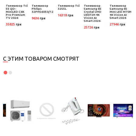
Телевизор Tcl
Телевизор
Телевизор Tcl
Телевизор
Телевизор
55 QD-
Philips
32S5L
Samsung 65
Samsung 65
MiniLED C6K
32PHS6050/12
Crystal UHD
Mini LED M70H
Pro Premium
U8072H 4K
4K Vision AI
16318
грн
TV 2026
Vision AI
Smart 2026
9636
грн
Smart 2026
35825
27946
грн
грн
25726
грн
С ЭТИМ ТОВАРОМ СМОТРЯТ