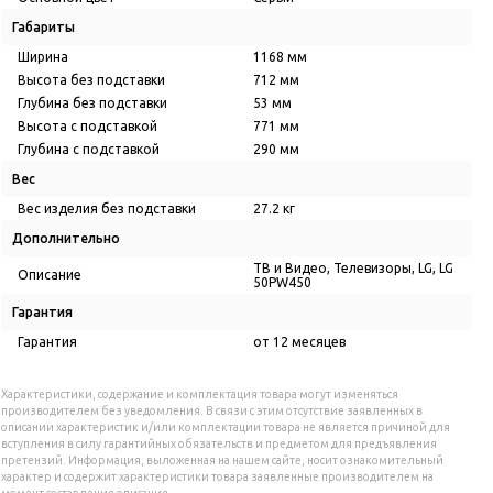
Габариты
Ширина
1168 мм
Высота без подставки
712 мм
Глубина без подставки
53 мм
Высота с подставкой
771 мм
Глубина с подставкой
290 мм
Вес
Вес изделия без подставки
27.2 кг
Дополнительно
ТВ и Видео, Телевизоры, LG, LG
Описание
50PW450
Гарантия
Гарантия
от 12 месяцев
Характеристики, содержание и комплектация товара могут изменяться
производителем без уведомления. В связи с этим отсутствие заявленных в
описании характеристик и/или комплектации товара не является причиной для
вступления в силу гарантийных обязательств и предметом для предъявления
претензий. Информация, выложенная на нашем сайте, носит ознакомительный
характер и содержит характеристики товара заявленные производителем на
момент составления описания.