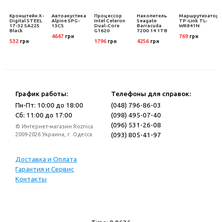
Кронштейн X-
Автоакустика
Процессор
Накопитель
Маршрутизатор
Digital STEEL
Alpine SPG-
Intel Celeron
Seagate
TP-Link TL-
17-32 SA225
13CS
Dual-Core
Barracuda
WR841N
Black
G1620
7200.14 1TB
4647
769
грн
грн
532
1796
4256
грн
грн
грн
График работы:
Телефоны для справок:
Пн-Пт: 10:00 до 18:00
(048) 796-86-03
Сб: 11:00 до 17:00
(098) 495-07-40
(096) 531-26-08
© Интернет-магазин Roznica
(093) 805-41-97
2009-2026 Украина, г. Одесса
Доставка и Оплата
Гарантия и Сервис
Контакты