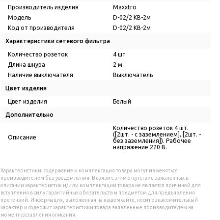
Производитель изделия
Maxxtro
Модель
D-02/2 KB-2м
Код от производителя
D-02/2 KB-2м
Характеристики сетевого фильтра
Количество розеток
4 шт
Длина шнура
2 м
Наличие выключателя
Выключатель
Цвет изделия
Цвет изделия
Белый
Дополнительно
Количество розеток 4 шт.
([2шт. - с заземлением], [2шт. -
Описание
без заземления]). Рабочее
напряжение 220 В.
Характеристики, содержание и комплектация товара могут изменяться
производителем без уведомления. В связи с этим отсутствие заявленных в
описании характеристик и/или комплектации товара не является причиной для
вступления в силу гарантийных обязательств и предметом для предъявления
претензий. Информация, выложенная на нашем сайте, носит ознакомительный
характер и содержит характеристики товара заявленные производителем на
момент составления описания.