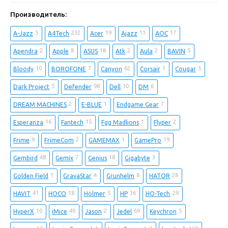
Производитель:
5
232
19
11
17
A-Jazz
A4Tech
Acer
Ajazz
AOC
2
8
18
2
2
5
Apendra
Apple
ASUS
Atk
Aula
BAVIN
10
7
62
1
5
Bloody
BOROFONE
Canyon
Corsair
Cougar
5
98
10
6
Dark Project
Defender
Dell
DM
2
1
7
DREAM MACHINES
E-BLUE
Endgame Gear
16
15
1
2
Esperanza
Fantech
Fgg Madlions
Flyper
9
2
1
19
Frime
FrimeCom
GAMEMAX
GamePro
48
7
18
3
Gembird
Gemix
Genius
Gigabyte
1
4
8
28
Golden Field
GravaStar
Grunhelm
HATOR
41
18
5
36
29
HAVIT
HOCO
Hölmer
HP
HQ-Tech
10
40
2
69
5
HyperX
iMice
Jason
Jedel
Keychron