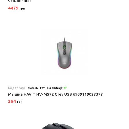
910-005880
4479
грн
Код товара:
750746
Есть на складе
Мышка HAVIT HV-MS72 Grey USB 6939119027377
264
грн