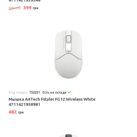
399
460 грн
грн
Код товара:
752231
Есть на складе
Мышка A4Tech Fstyler FG12 Wireless White
4711421958981
482
грн