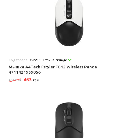
Код товара:
752230
Есть на складе
Мышка A4Tech Fstyler FG12 Wireless Panda
4711421959056
463
464 грн
грн