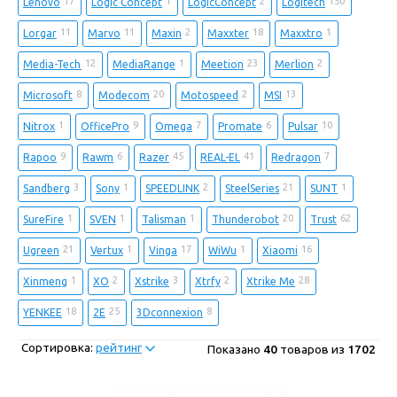
17
1
2
150
Lenovo
Logic Concept
LogicConcept
Logitech
11
11
2
18
1
Lorgar
Marvo
Maxin
Maxxter
Maxxtro
12
1
23
2
Media-Tech
MediaRange
Meetion
Merlion
8
20
2
13
Microsoft
Modecom
Motospeed
MSI
1
9
7
6
10
Nitrox
OfficePro
Omega
Promate
Pulsar
9
6
45
41
7
Rapoo
Rawm
Razer
REAL-EL
Redragon
3
1
2
21
1
Sandberg
Sony
SPEEDLINK
SteelSeries
SUNT
1
1
1
20
62
SureFire
SVEN
Talisman
Thunderobot
Trust
21
1
17
1
16
Ugreen
Vertux
Vinga
WiWu
Xiaomi
1
2
3
2
28
Xinmeng
XO
Xstrike
Xtrfy
Xtrike Me
18
25
8
YENKEE
2E
3Dconnexion
Сортировка:
рейтинг
Показано
40
товаров из
1702