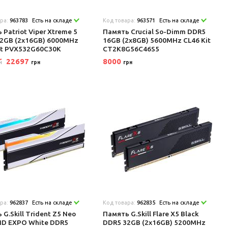
ара:
963783
Есть на складе
Код товара:
963571
Есть на складе
 Patriot Viper Xtreme 5
Память Crucial So-Dimm DDR5
2GB (2x16GB) 6000MHz
16GB (2x8GB) 5600MHz CL46 Kit
it PVX532G60C30K
CT2K8G56C46S5
22697
8000
н
грн
грн
ара:
962837
Есть на складе
Код товара:
962835
Есть на складе
 G.Skill Trident Z5 Neo
Память G.Skill Flare X5 Black
D EXPO White DDR5
DDR5 32GB (2x16GB) 5200MHz