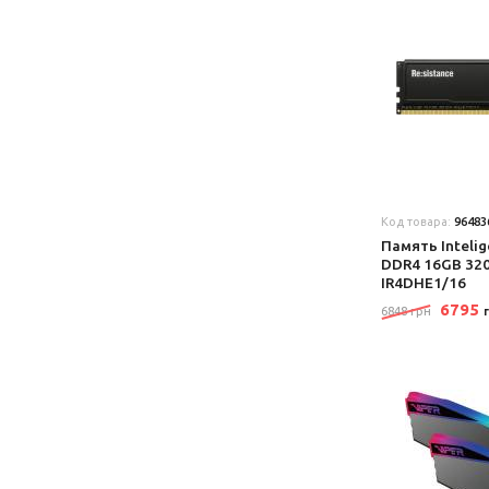
Код товара:
96483
Память Intelig
DDR4 16GB 32
IR4DHE1/16
6795
6848 грн