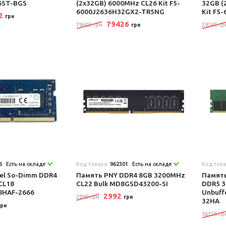
6ST-BGS
(2x32GB) 6000MHz CL26 Kit F5-
32GB (
6000J2636H32GX2-TR5NG
Kit F5
52
грн
79426
79603 грн
29240 гр
грн
6
Есть на складе
Код товара:
962301
Есть на складе
Код тов
el So-Dimm DDR4
Память PNY DDR4 8GB 3200MHz
Память
CL18
CL22 Bulk MD8GSD43200-SI
DDR5 3
8HAF-2666
Unbuff
2992
2999 грн
грн
32HA
грн
56155 гр