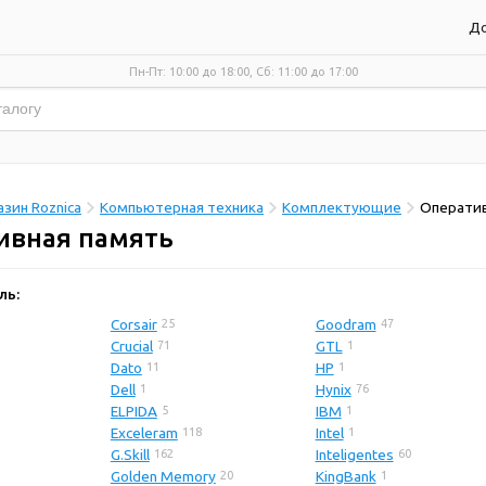
До
Пн-Пт: 10:00 до 18:00, Сб: 11:00 до 17:00
зин Roznica
Компьютерная техника
Комплектующие
Оператив
ивная память
ль:
Corsair
Goodram
25
47
Crucial
GTL
71
1
Dato
HP
11
1
Dell
Hynix
1
76
ELPIDA
IBM
5
1
Exceleram
Intel
118
1
G.Skill
Inteligentes
162
60
Golden Memory
KingBank
20
1