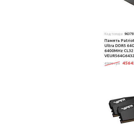
Код товара:
96379
Память Patriot
Ultra DDR5 64
6400MHz CL32 
VEUR564G643
456
45696 грн