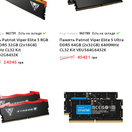
ара:
963791
Есть на складе
Код товара:
963789
Есть на складе
Patriot Viper Elite 5 RGB
Память Patriot Viper Elite 5 Ultra
DDR5 32GB (2x16GB)
DDR5 64GB (2x32GB) 6400MHz
z CL32 Kit
CL32 Kit VEU564G6432K
32G6432K
45421
45472 грн
грн
24345
н
грн