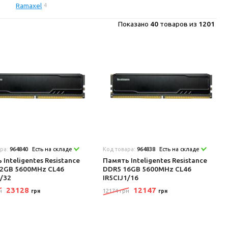
Ramaxel
4
Показано
40
товаров из
1201
ара:
964840
Есть на складе
Код товара:
964838
Есть на складе
 Inteligentes Resistance
Память Inteligentes Resistance
2GB 5600MHz CL46
DDR5 16GB 5600MHz CL46
1/32
IR5CIJ1/16
23128
12147
н
12174 грн
грн
грн