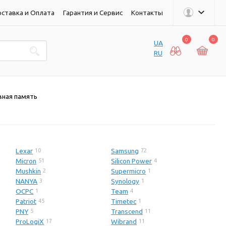
ставка и Оплата
Гарантия и Сервис
Контакты
0
0
UA
RU
ная память
Lexar
Samsung
10
72
Micron
Silicon Power
51
4
Mushkin
Supermicro
2
1
NANYA
Synology
3
1
OCPC
Team
1
4
Patriot
Timetec
45
1
PNY
Transcend
5
11
ProLogiX
Wibrand
17
11