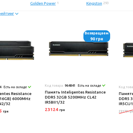
Golden Power
Kingston
1
293
рейтинг
Возвращаем
90 грн
Код товара:
964841
Есть на складе
4
Есть на складе
Код тов
Память Inteligentes Resistance
entes Resistance
Память
DDR5 32GB 5200MHz CL42
x16GB) 6000MHz
DDR5 3
IR5BII1/32
N2/32
IR5CIJ
23124
95
грн
23179 гр
грн