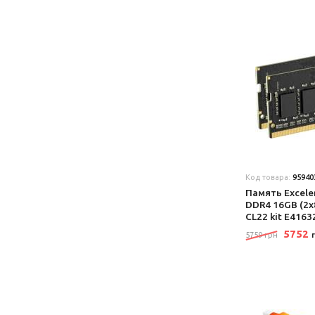
Код товара:
95940
Память Excel
DDR4 16GB (2
CL22 kit E416
5752
5759 грн