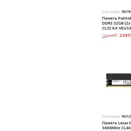
Код товара:
96378
Память Patriot 
DDR5 32GB (2
CL32 Kit VEU5
239
24024 грн
Код товара:
96312
Память Lexar 
5600MHz CL46