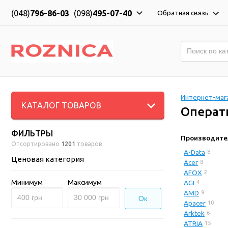
(048)
796-86-03
(098)
495-07-40
Обратная связь
Интернет-мага
КАТАЛОГ ТОВАРОВ
Операт
ФИЛЬТРЫ
Производите
Отсортировано
1201
товаров
A-Data
8
Ценовая категория
Acer
8
AFOX
2
Минимум
Максимум
AGI
4
AMD
9
Ок
Apacer
10
Arktek
6
ATRIA
15