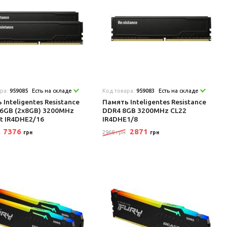
ара:
959085
Есть на складе
Код товара:
959083
Есть на складе
 Inteligentes Resistance
Память Inteligentes Resistance
6GB (2x8GB) 3200MHz
DDR4 8GB 3200MHz CL22
it IR4DHE2/16
IR4DHE1/8
7376
2871
2968 грн
грн
грн