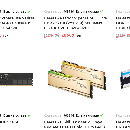
7
Есть на складе
Код товара:
963786
Есть на складе
Код тов
Viper Elite 5 Ultra
Память Patriot Viper Elite 5 Ultra
Память
x16GB) 6400MHz
DDR5 32GB (2x16GB) 6000MHz
DDR5 3
32G6432K
CL28 Kit VEU532G6028K
CL30 K
70
28609
28672 грн
22748 гр
грн
грн
9
Есть на складе
Код товара:
962844
Есть на складе
Код тов
DDR5 16GB
Память G.Skill Trident Z5 Royal
Память
Neo AMD EXPO Gold DDR5 64GB
RGB AM