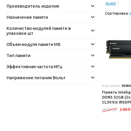
Avant
1
Производитель изделия
Сортировка:
Назначение памяти
Количество модулей памяти в
упаковке шт
Объем модуля памяти МБ
Тип памяти
Эффективная частота МГц
Напряжение питания Вольт
Код товара:
96484
Память Intelig
DDR5 32GB (2
CL30 Kit IR5DF
246
24728 грн