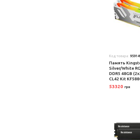
Код товара:
95914
Память Kingst
Silver/White 
DDR5 48GB (2
CL42 Kit KF5
53320
грн