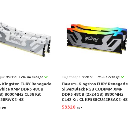
ара:
959151
Есть на складе
Код товара:
959150
Есть на складе
 Kingston FURY Renegade
Память Kingston FURY Renegade
/White XMP DDR5 48GB
Silver/Black RGB CUDIMM XMP
B) 8000MHz CL38 Kit
DDR5 48GB (2x24GB) 8800MHz
C38RWK2-48
CL42 Kit CL KF588CU42RSAK2-48
9
53320
грн
грн