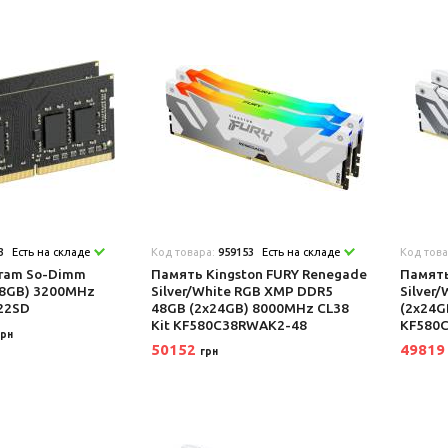
3
Есть на складе
Код товара:
959153
Есть на складе
Код тов
eram So-Dimm
Память Kingston FURY Renegade
Память
x8GB) 3200MHz
Silver/White RGB XMP DDR5
Silver
322SD
48GB (2x24GB) 8000MHz CL38
(2x24G
Kit KF580C38RWAK2-48
KF580
грн
50152
4981
грн