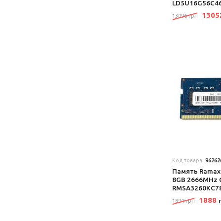
LD5U16G56C4
130
13096 грн
Код товара:
96262
Память Ramax
8GB 2666MHz 
RMSA3260KC7
1888
1894 грн