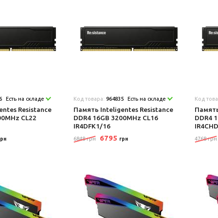
6
Есть на складе
Код товара:
964835
Есть на складе
Код тов
entes Resistance
Память Inteligentes Resistance
Память
00MHz CL22
DDR4 16GB 3200MHz CL16
DDR4 1
IR4DFK1/16
IR4CHD
6795
6848 грн
4768 грн
грн
грн