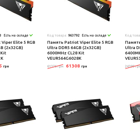
3
Есть на складе
Код товара:
963792
Есть на складе
Код тов
 Viper Elite 5 RGB
Память Patriot Viper Elite 5 RGB
Память 
GB (2x32GB)
Ultra DDR5 64GB (2x32GB)
Ultra 
Kit
6000MHz CL28 Kit
6400MH
2K
VEUR564G6028K
VEUR5
45
61308
61376 грн
24399 гр
грн
грн