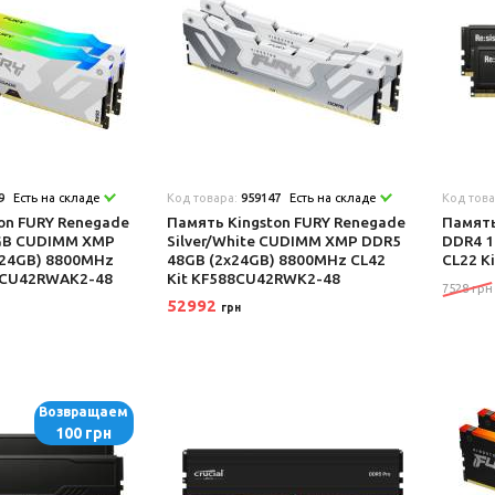
9
Есть на складе
Код товара:
959147
Есть на складе
Код тов
on FURY Renegade
Память Kingston FURY Renegade
Память
RGB CUDIMM XMP
Silver/White CUDIMM XMP DDR5
DDR4 1
x24GB) 8800MHz
48GB (2x24GB) 8800MHz CL42
CL22 K
88CU42RWAK2-48
Kit KF588CU42RWK2-48
7528 грн
52992
грн
Возвращаем
100 грн