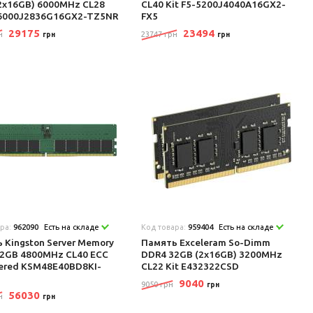
2x16GB) 6000MHz CL28
CL40 Kit F5-5200J4040A16GX2-
-6000J2836G16GX2-TZ5NR
FX5
29175
23494
н
23747 грн
грн
грн
ара:
962090
Есть на складе
Код товара:
959404
Есть на складе
 Kingston Server Memory
Память Exceleram So-Dimm
2GB 4800MHz CL40 ECC
DDR4 32GB (2x16GB) 3200MHz
ered KSM48E40BD8KI-
CL22 Kit E432322CSD
9040
9050 грн
грн
56030
н
грн