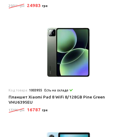
24983
25011 грн
грн
Код товара:
1003955
Есть на складе
Планшет Xiaomi Pad 8 WiFi 8/128GB Pine Green
VHU6395EU
16787
17296 грн
грн