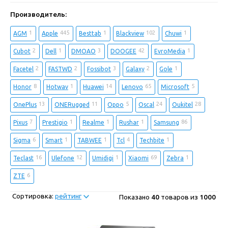
Производитель:
1
445
1
102
1
AGM
Apple
Besttab
Blackview
Chuwi
2
1
3
42
1
Cubot
Dell
DMOAO
DOOGEE
EvroMedia
2
2
3
2
1
Facetel
FASTWD
Fossibot
Galaxy
Gole
8
1
14
65
5
Honor
Hotwav
Huawei
Lenovo
Microsoft
13
11
5
24
28
OnePlus
ONERugged
Oppo
Oscal
Oukitel
7
1
1
1
86
Pixus
Prestigio
Realme
Rushar
Samsung
6
1
1
4
1
Sigma
Smart
TABWEE
Tcl
Techbite
16
12
1
69
1
Teclast
Ulefone
Umidigi
Xiaomi
Zebra
6
ZTE
Сортировка:
рейтинг
Показано
40
товаров из
1000