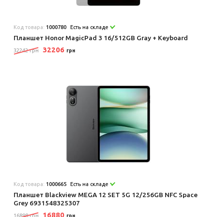
Код товара:
1000780
Есть на складе
Планшет Honor MagicPad 3 16/512GB Gray + Keyboard
32206
32242 грн
грн
Код товара:
1000665
Есть на складе
Планшет Blackview MEGA 12 SET 5G 12/256GB NFC Space
Grey 6931548325307
16880
16898 грн
грн