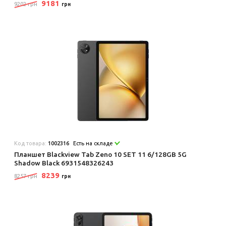
9181
9202 грн
грн
Код товара:
1002316
Есть на складе
Планшет Blackview Tab Zeno 10 SET 11 6/128GB 5G
Shadow Black 6931548326243
8239
8257 грн
грн