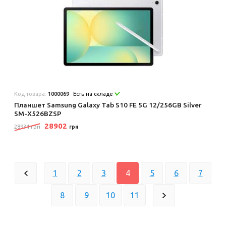
Код товара:
1000069
Есть на складе
Планшет Samsung Galaxy Tab S10 FE 5G 12/256GB Silver
SM-X526BZSP
28902
28934 грн
грн
1
2
3
4
5
6
7
8
9
10
11