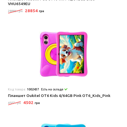
VHU6549EU
28854
28886 грн
грн
Код товара:
1002437
Есть на складе
Планшет Oukitel OT6 Kids 4/64GB Pink OT6_Kids_Pink
4502
4507 грн
грн