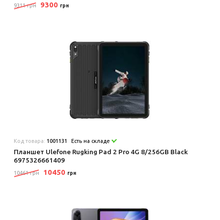
9300
9311 грн
грн
Код товара:
1001131
Есть на складе
Планшет Ulefone Rugking Pad 2 Pro 4G 8/256GB Black
6975326661409
10450
10461 грн
грн