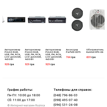
Авторесивер
Авторесивер
Авторесивер
Аксессуар
Обогреватель
n
PULSO RGB,
PULSO RGB,
PULSO RGB,
Perfelli 0075
Kumtel HFH-06
USB, FM, RCA,
USB, FM, RCA,
USB, FM, RCA,
LCD-дисплей,
LCD-дисплей,
LCD-дисплей,
764
659
грн
грн
4х50 Вт
4х50 Вт
4х50 Вт
928
929
929
грн
грн
грн
График работы:
Телефоны для справок:
Пн-Пт: 10:00 до 18:00
(048) 796-86-03
Сб: 11:00 до 17:00
(098) 495-07-40
(096) 531-26-08
© Интернет-магазин Roznica