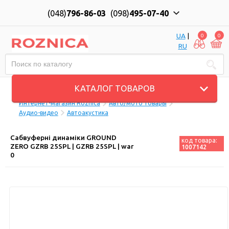
(048)
796-86-03
(098)
495-07-40
UA
|
0
0
RU
Пн-Пт: 10:00 до 18:00, Сб: 11:00 до 17:00
КАТАЛОГ ТОВАРОВ
Интернет-магазин Roznica
Авто/мото товары
Аудио-видео
Автоакустика
Сабвуферні динаміки GROUND
код товара:
ZERO GZRB 25SPL | GZRB 25SPL | war
1007142
0