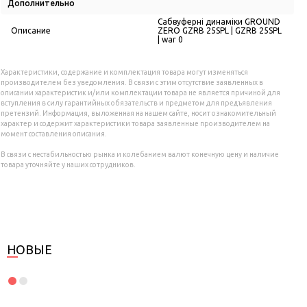
Дополнительно
Сабвуферні динаміки GROUND
Описание
ZERO GZRB 25SPL | GZRB 25SPL
| war 0
Характеристики, содержание и комплектация товара могут изменяться
производителем без уведомления. В связи с этим отсутствие заявленных в
описании характеристик и/или комплектации товара не является причиной для
вступления в силу гарантийных обязательств и предметом для предъявления
претензий. Информация, выложенная на нашем сайте, носит ознакомительный
характер и содержит характеристики товара заявленные производителем на
момент составления описания.
В связи с нестабильностью рынка и колебанием валют конечную цену и наличие
товара уточняйте у наших сотрудников.
НОВЫЕ