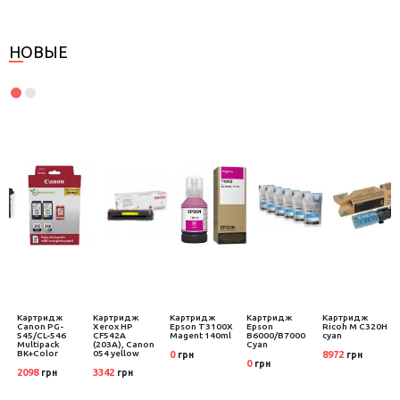
НОВЫЕ
Картридж
Картридж
Картридж
Картридж
Картридж
Canon PG-
Xerox HP
Epson T3100X
Epson
Ricoh M C320H
545/CL-546
CF542A
Magent 140ml
B6000/B7000
cyan
Multipack
(203A), Canon
Cyan
BK+Color
054 yellow
0
8972
грн
грн
N
0
грн
2098
3342
грн
грн