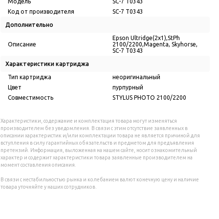
Модель
SC-7 T0343
Код от производителя
SC-7 T0343
Дополнительно
Epson Ultridge(2х1),StPh
Описание
2100/2200,Magenta, Skyhorse,
SC-7 T0343
Характеристики картриджа
Тип картриджа
неоригинальный
Цвет
пурпурный
Совместимость
STYLUS PHOTO 2100/2200
Характеристики, содержание и комплектация товара могут изменяться
производителем без уведомления. В связи с этим отсутствие заявленных в
описании характеристик и/или комплектации товара не является причиной для
вступления в силу гарантийных обязательств и предметом для предъявления
претензий. Информация, выложенная на нашем сайте, носит ознакомительный
характер и содержит характеристики товара заявленные производителем на
момент составления описания.
В связи с нестабильностью рынка и колебанием валют конечную цену и наличие
товара уточняйте у наших сотрудников.