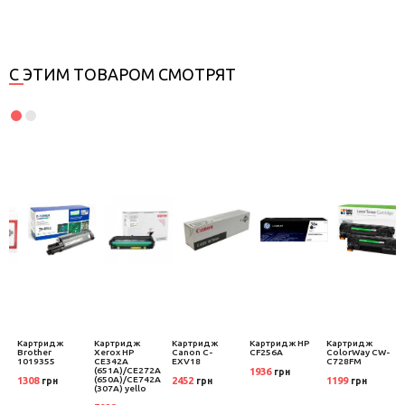
С ЭТИМ ТОВАРОМ СМОТРЯТ
Картридж
Картридж
Картридж
Картридж HP
Картридж
Brother
Xerox HP
Canon C-
CF256A
ColorWay CW-
1019355
CE342A
EXV18
C728FM
(651A)/CE272A
1936
грн
(650A)/CE742A
1308
2452
1199
грн
грн
грн
(307A) yello