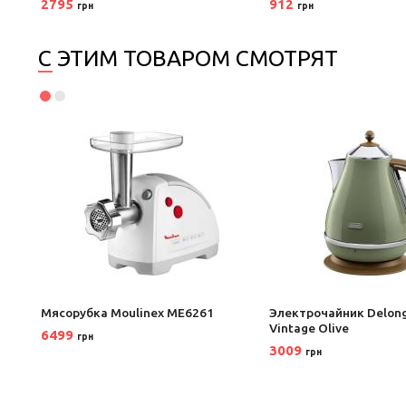
2795
912
грн
грн
С ЭТИМ ТОВАРОМ СМОТРЯТ
DDR5
Мясорубка Moulinex ME6261
Электрочайник Delong
Vintage Olive
6499
грн
3009
грн