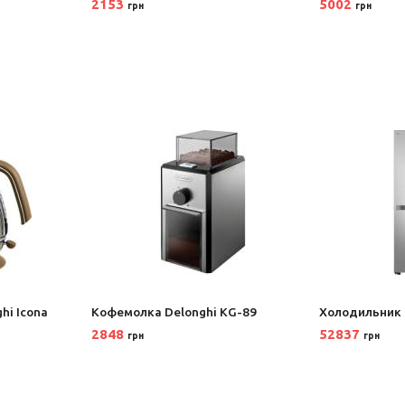
2153
5002
грн
грн
hi Icona
Кофемолка Delonghi KG-89
Холодильник
2848
52837
грн
грн