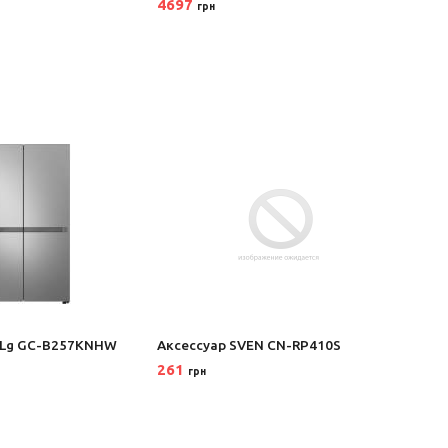
4697
122
грн
 Lg GC-B257KNHW
Аксессуар SVEN CN-RP410S
Автоа
261
174
грн