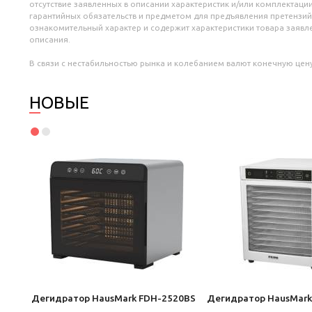
отсутствие заявленных в описании характеристик и/или комплектации
гарантийных обязательств и предметом для предъявления претензий
ознакомительный характер и содержит характеристики товара заяв
описания.
В связи с нестабильностью рынка и колебанием валют конечную цену
НОВЫЕ
SS
Дегидратор HausMark FDH-2520BS
Дегидратор HausMark