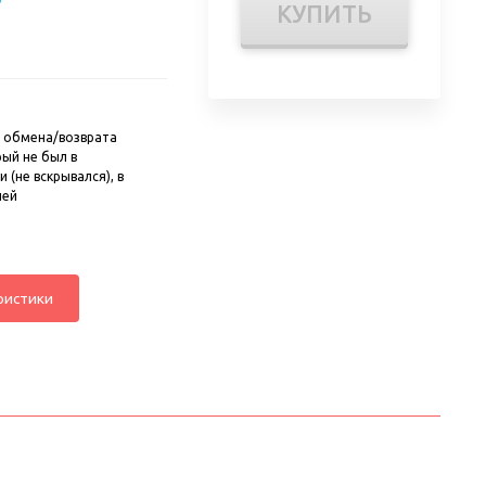
КУПИТЬ
 обмена/возврата
рый не был в
 (не вскрывался), в
ней
ристики