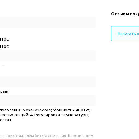
Отзывы пок
Написать 
410C
410C
Вт
евый
управления: механическое; Мощность: 400 Вт;
чество секций: 4; Регулировка температуры;
остат
я производителем без уведомления. В связи с этим