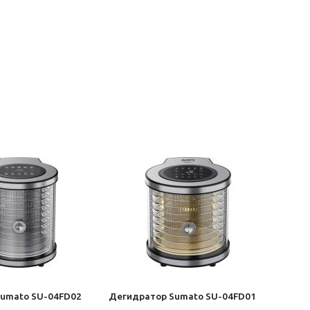
umato SU-04FD02
Дегидратор Sumato SU-04FD01
Дегид