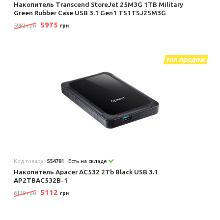
Накопитель Transcend StoreJet 25M3G 1TB Military
Green Rubber Case USB 3.1 Gen1 TS1TSJ25M3G
5975
5982 грн
грн
Код товара:
554781
Есть на складе
Накопитель Apacer AC532 2Tb Black USB 3.1
AP2TBAC532B-1
5112
6139 грн
грн