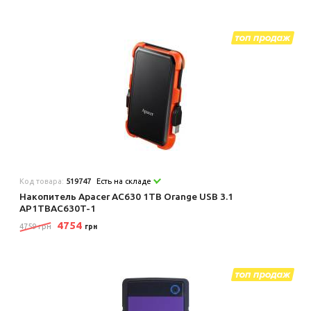
Код товара:
519747
Есть на складе
Накопитель Apacer AC630 1TB Orange USB 3.1
AP1TBAC630T-1
4754
4759 грн
грн