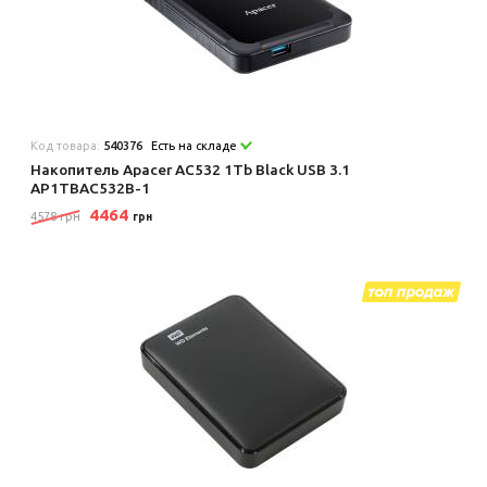
Код товара:
540376
Есть на складе
Накопитель Apacer AC532 1Tb Black USB 3.1
AP1TBAC532B-1
4464
4578 грн
грн