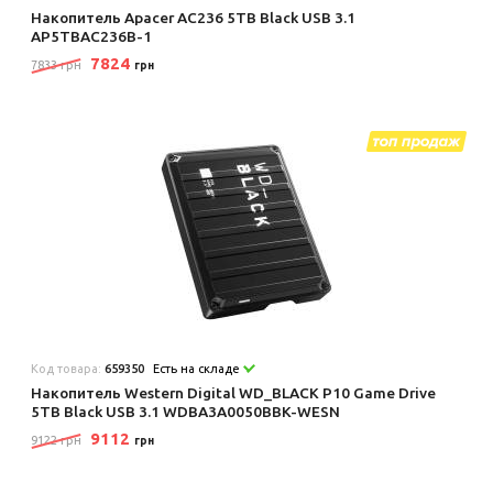
Накопитель Apacer AC236 5TB Black USB 3.1
AP5TBAC236B-1
7824
7833 грн
грн
Код товара:
659350
Есть на складе
Накопитель Western Digital WD_BLACK P10 Game Drive
5TB Black USB 3.1 WDBA3A0050BBK-WESN
9112
9122 грн
грн