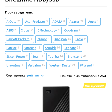
Производитель:
23
3
8
22
1
A-Data
Acer Predator
ADATA
Apacer
Apple
2
2
1
4
ASUS
Crucial
G-Technology
Goodram
1
1
15
9
Hewlett Packard
Intenso
Kingston
LaCie
1
12
16
25
Patriot
Samsung
SanDisk
Seagate
2
1
14
48
Silicon Power
Team
Toshiba
Transcend
1
15
21
3
UnionSine
Verbatim
Western Digital
Wibrand
Сортировка:
рейтинг
Показано
40
товаров из
254