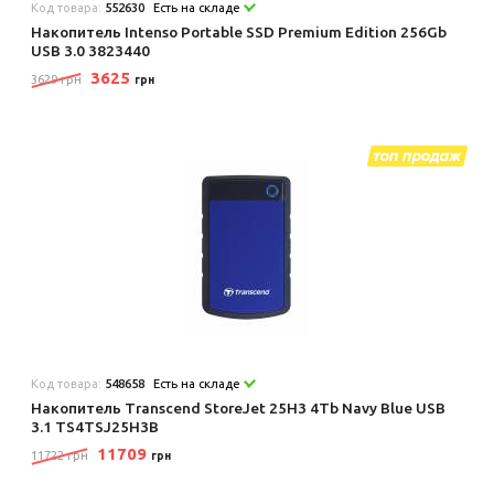
Код товара:
552630
Есть на складе
Накопитель Intenso Portable SSD Premium Edition 256Gb
USB 3.0 3823440
3625
3629 грн
грн
Код товара:
548658
Есть на складе
Накопитель Transcend StoreJet 25H3 4Tb Navy Blue USB
3.1 TS4TSJ25H3B
11709
11722 грн
грн