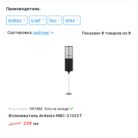
Производитель:
4
3
1
1
Ardesto
Graef
Ikos
Smeg
Сортировка:
рейтинг
Показано
9
товаров из
9
Код товара:
1011952
Есть на складе
Вспениватель Ardesto MBC-S1SSST
238
242 грн
грн