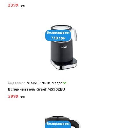
2399
грн
Возвращаем
730 грн
Код товара:
934453
Есть на складе
Вспениватель Graef MS902EU
5999
грн
Возвращаем