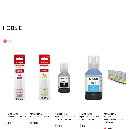
НОВЫЕ
Чернило
Чернило
Чернило
Чернило
Чернило
Canon GI-45 M
Canon GI-45 Y
Epson T3100X
Epson T3100X
Epson
Black 140ml
Cyan 140ml
B6000/B7000
Yellow
0
0
грн
грн
0
0
грн
грн
0
грн