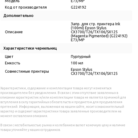
Модель
E73/MP
Код от производителя
G224192
Дополнительно
Запр. для стр. принтера Ink
(100ml) Epson Stylus
Описание
CX3700/T26/TX106/SX125
(Magenta Pigmented) (G224192)
E73/MP
Характеристики чернильниц
Цвет
Пурпурный
Емкость
100 мл
Epson Stylus
Совместимые принтеры
CX3700/T26/TX106/SX125
Характеристики, содержание и комплектация товара могут изменяться
производителем без уведомления. В связи с этим отсутствие заявленных в
описании характеристик и/или комплектации товара не является причиной для
вступления в силу гарантийных обязательств и предметом для предъявления
претензий. Информация, выложенная на нашем сайте, носит ознакомительный
характер и содержит характеристики товара заявленные производителем на
момент составления описания.
В связи с нестабильностью рынка и колебанием валют конечную цену и наличие
товара уточняйте у наших сотрудников.