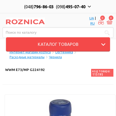
(048)
796-86-03
(098)
495-07-40
UA
|
0
0
RU
Пн-Пт: 10:00 до 18:00, Сб: 11:00 до 17:00
КАТАЛОГ ТОВАРОВ
Интернет-магазин Roznica
Оргтехника
Расходные материалы
Чернила
WWM E73/MP G224192
код товара:
115195