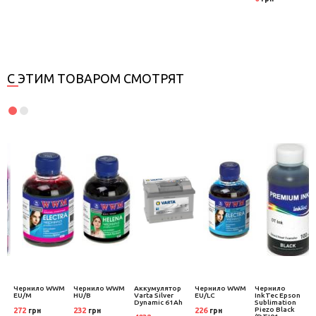
С ЭТИМ ТОВАРОМ СМОТРЯТ
Чернило WWM
Чернило WWM
Аккумулятор
Чернило WWM
Чернило
EU/M
HU/B
Varta Silver
EU/LC
InkTec Epson
Dynamic 61Ah
Sublimation
Piezo Black
272
232
226
грн
грн
грн