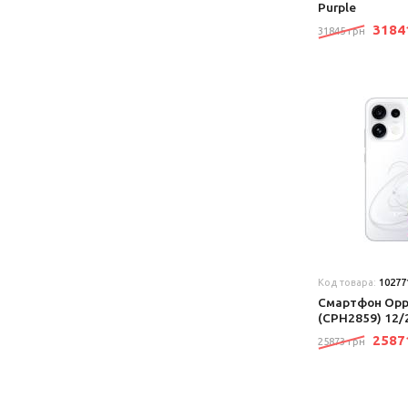
Purple
318
31845 грн
Код товара:
10277
Смартфон Oppo
(CPH2859) 12/
258
25873 грн