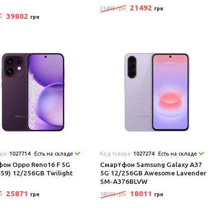
21492
21495 грн
грн
39802
н
грн
ара:
1027714
Есть на складе
Код товара:
1027274
Есть на складе
он Oppo Reno16 F 5G
Смартфон Samsung Galaxy A37
59) 12/256GB Twilight
5G 12/256GB Awesome Lavender
SM-A376BLVW
25871
18011
н
18030 грн
грн
грн