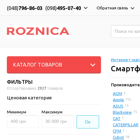
(048)
796-86-03
(098)
495-07-40
Обратная связь
Интернет-мага
КАТАЛОГ ТОВАРОВ
Смарт
ФИЛЬТРЫ
Производите
Отсортировано
2927
товаров
AGM
3
Ценовая категория
Apple
712
ASUS
15
Минимум
Максимум
Blackview
75
CAT
1
Ок
CATERPILLAR
CFM
1
Cubot
18