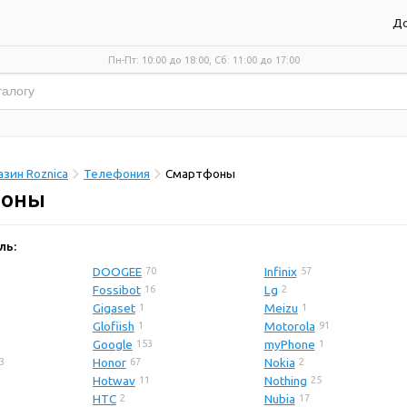
До
Пн-Пт: 10:00 до 18:00, Сб: 11:00 до 17:00
зин Roznica
Телефония
Смартфоны
фоны
ль:
DOOGEE
Infinix
70
57
Fossibot
Lg
16
2
Gigaset
Meizu
1
1
Glofiish
Motorola
1
91
Google
myPhone
153
1
Honor
Nokia
3
67
2
Hotwav
Nothing
11
25
HTC
Nubia
2
17