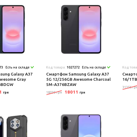
73
Есть на складе
Код товара:
1027272
Есть на складе
Код тов
sung Galaxy A37
Смартфон Samsung Galaxy A37
Смартф
Awesome Gray
5G 12/256GB Awesome Charcoal
16/1TB
76BDGW
SM-A376BZAW
31356 гр
11
18011
18030 грн
грн
грн