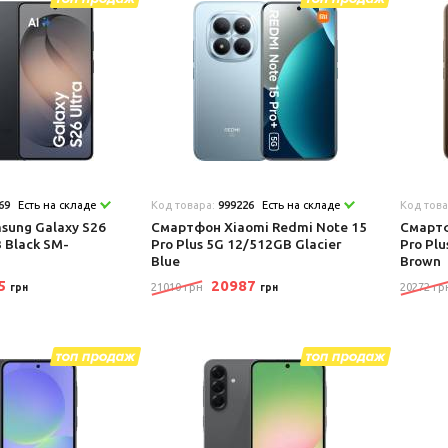
69
Есть на складе
Код товара:
999226
Есть на складе
Код тов
ung Galaxy S26
Смартфон Xiaomi Redmi Note 15
Смартф
 Black SM-
Pro Plus 5G 12/512GB Glacier
Pro Pl
Blue
Brown
95
20987
21010 грн
20272 гр
грн
грн