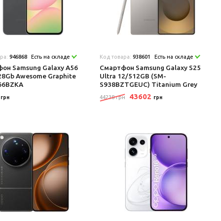
ара:
946868
Есть на складе
Код товара:
938601
Есть на складе
он Samsung Galaxy A56
Смартфон Samsung Galaxy S25
28Gb Awesome Graphite
Ultra 12/512GB (SM-
66BZKA
S938BZTGEUC) Titanium Grey
2
43602
44238 грн
грн
грн