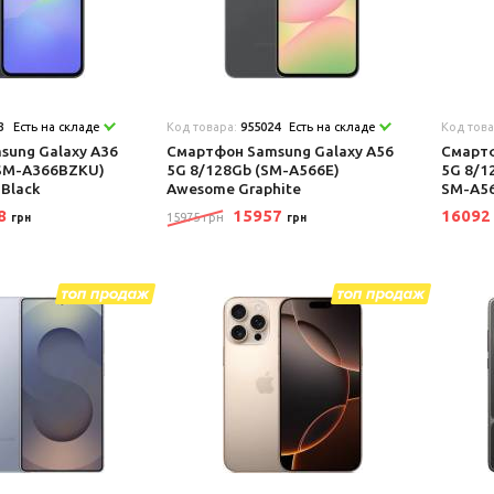
3
Есть на складе
Код товара:
955024
Есть на складе
Код тов
sung Galaxy A36
Смартфон Samsung Galaxy A56
Смартф
(SM-A366BZKU)
5G 8/128Gb (SM-A566E)
5G 8/1
Black
Awesome Graphite
SM-A5
08
15957
1609
15975 грн
грн
грн