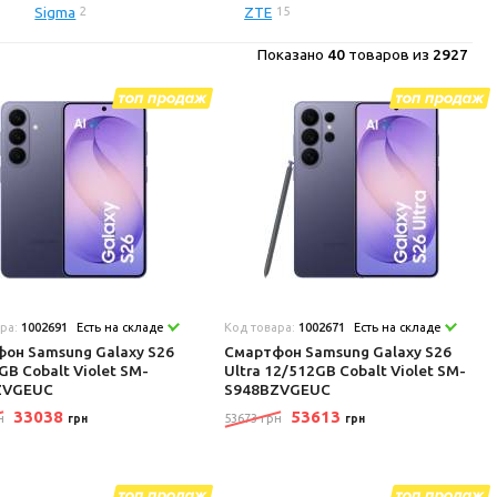
Sigma
ZTE
2
15
Показано
40
товаров из
2927
ара:
1002691
Есть на складе
Код товара:
1002671
Есть на складе
он Samsung Galaxy S26
Смартфон Samsung Galaxy S26
GB Cobalt Violet SM-
Ultra 12/512GB Cobalt Violet SM-
ZVGEUC
S948BZVGEUC
33038
53613
н
53673 грн
грн
грн