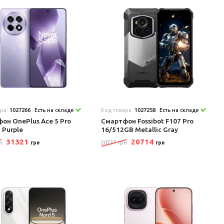
ара:
1027266
Есть на складе
Код товара:
1027258
Есть на складе
он OnePlus Ace 5 Pro
Смартфон Fossibot F107 Pro
 Purple
16/512GB Metallic Gray
31321
20714
н
20737 грн
грн
грн