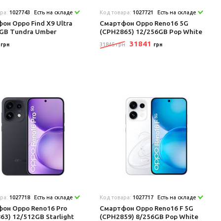
ара:
1027743
Есть на складе
Код товара:
1027721
Есть на складе
он Oppo Find X9 Ultra
Смартфон Oppo Reno16 5G
GB Tundra Umber
(CPH2865) 12/256GB Pop White
3
31841
31845 грн
грн
грн
ара:
1027718
Есть на складе
Код товара:
1027717
Есть на складе
он Oppo Reno16 Pro
Смартфон Oppo Reno16 F 5G
63) 12/512GB Starlight
(CPH2859) 8/256GB Pop White