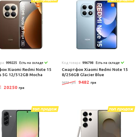
ара:
999225
Есть на складе
Код товара:
996798
Есть на складе
он Xiaomi Redmi Note 15
Смартфон Xiaomi Redmi Note 15
us 5G 12/512GB Mocha
8/256GB Glacier Blue
9482
9493 грн
грн
20250
н
грн