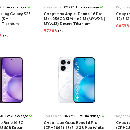
8
Есть на складе
Код товара:
922287
Есть на складе
Код тов
ung Galaxy S25
Смартфон Apple iPhone 16 Pro
Смартф
B (SM-
Max 256GB SIM + eSIM (MYWX3 |
12/512
 Titanium
MYWJ3) Desert Titanium
8053
57283
грн
68
грн
20
Есть на складе
Код товара:
1027719
Есть на складе
Код тов
o Reno16 5G
Смартфон Oppo Reno16 Pro
Смартф
/256GB Dream
(CPH2863) 12/512GB Pop White
(CPH28