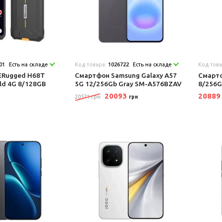
01
Есть на складе
Код товара:
1026722
Есть на складе
Код тов
ERugged H68T
Смартфон Samsung Galaxy A57
Смартф
ld 4G 8/128GB
5G 12/256Gb Gray SM-A576BZAV
8/256G
20093
2088
20571 грн
грн