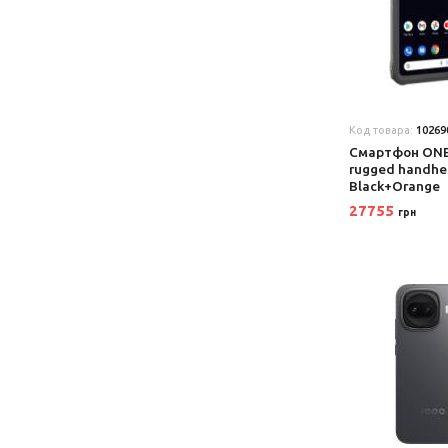
Код товара:
10269
Смартфон ON
rugged handhe
Black+Orange
27755
грн