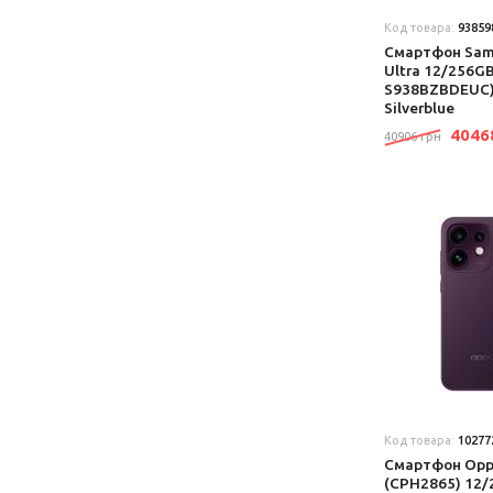
Код товара:
93859
Смартфон Sams
Ultra 12/256G
S938BZBDEUC)
Silverblue
404
40906 грн
Код товара:
10277
Смартфон Opp
(CPH2865) 12