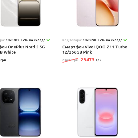
ара:
1026703
Есть на складе
Код товара:
1026690
Есть на складе
он OnePlus Nord 5 5G
Смартфон Vivo IQOO Z11 Turbo
B White
12/256GB Pink
9
23473
23499 грн
грн
грн