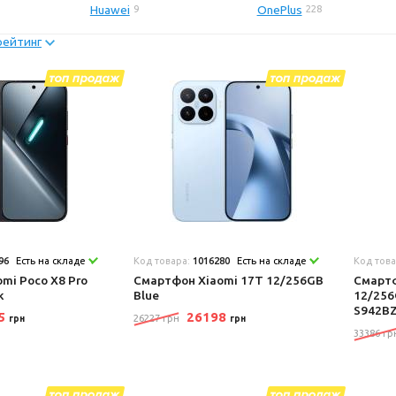
Huawei
OnePlus
9
228
рейтинг
96
Есть на складе
Код товара:
1016280
Есть на складе
Код тов
mi Poco X8 Pro
Смартфон Xiaomi 17T 12/256GB
Смартф
k
Blue
12/256
S942B
25
26198
26227 грн
грн
грн
33386 гр