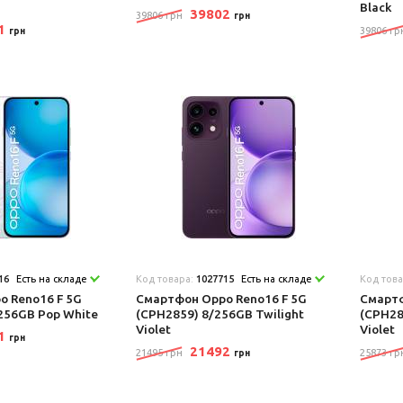
Black
39802
39806 грн
грн
41
39806 гр
грн
16
Есть на складе
Код товара:
1027715
Есть на складе
Код тов
 Reno16 F 5G
Смартфон Oppo Reno16 F 5G
Смартф
256GB Pop White
(CPH2859) 8/256GB Twilight
(CPH28
Violet
Violet
71
грн
21492
21495 грн
25873 гр
грн