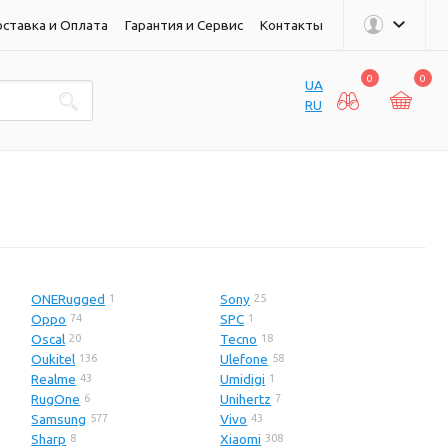
ставка и Оплата
Гарантия и Сервис
Контакты
0
0
UA
RU
ONERugged
Sony
1
25
Oppo
SPC
74
1
Oscal
Tecno
20
18
Oukitel
Ulefone
136
58
Realme
Umidigi
43
1
RugOne
Unihertz
6
7
Samsung
Vivo
577
43
Sharp
Xiaomi
8
308