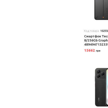
Код товара:
10255
Смартфон Tec
8/256Gb Graphi
489494713233
15662
грн