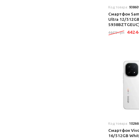
Код товара:
93860
Смартфон Sams
Ultra 12/512G
S938BZTGEUC) 
442
44473 грн
Код товара:
10266
Смартфон Viv
16/512GB Whi