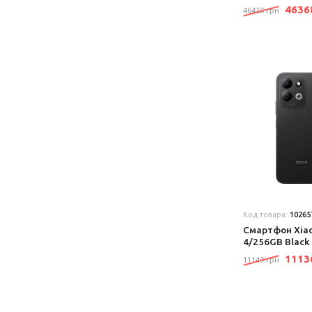
463
46420 грн
Код товара:
10265
Смартфон Xiao
4/256GB Black
111
11149 грн