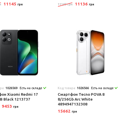
11145
11136
н
11149 грн
грн
грн
ара:
1026569
Есть на складе
Код товара:
1026566
Есть на складе
он Xiaomi Redmi 17
Смартфон Tecno POVA 8
B Black 1213737
8/256Gb Arc White
4894947132308
9453
грн
15662
грн