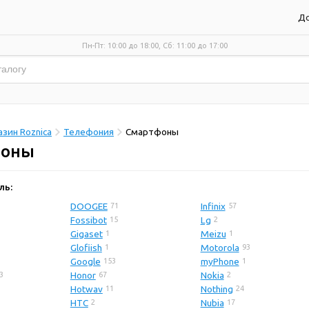
До
Пн-Пт: 10:00 до 18:00, Сб: 11:00 до 17:00
зин Roznica
Телефония
Смартфоны
фоны
ль:
DOOGEE
Infinix
71
57
Fossibot
Lg
15
2
Gigaset
Meizu
1
1
Glofiish
Motorola
1
93
Google
myPhone
153
1
Honor
Nokia
3
67
2
Hotwav
Nothing
11
24
HTC
Nubia
2
17