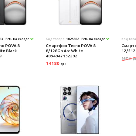
83
Есть на складе
Код товара:
1025582
Есть на складе
Код тов
no POVA 8
Смартфон Tecno POVA 8
Смартф
te Black
8/128Gb Arc White
12/512
9
4894947132292
86526 гр
14180
грн