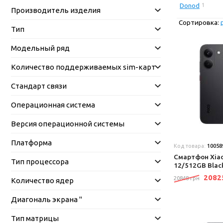
Donod
1
Производитель изделия
Сортировка:
Тип
Модельный ряд
Количество поддерживаемых sim-карт
Стандарт связи
Операционная система
Версия операционной системы
Платформа
Код товара:
10058
Смартфон Xiao
Тип процессора
12/512GB Blac
208
20848 грн
Количество ядер
Диагональ экрана "
Тип матрицы