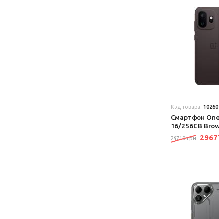
Код товара:
10260
Смартфон One
16/256GB Bro
296
29710 грн