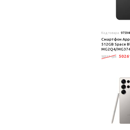
Код товара:
97594
Смартфон Appl
512GB Space B
MG2Q4/MG374
502
50317 грн