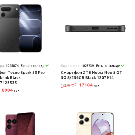
ара:
1025874
Есть на складе
Код товара:
1025739
Есть на складе
он Tecno Spark 50 Pro
Смартфон ZTE Nubia Neo 5 GT
b Ink Black
5G 8/256GB Black 1207914
47123535
17184
18198 грн
грн
8904
грн