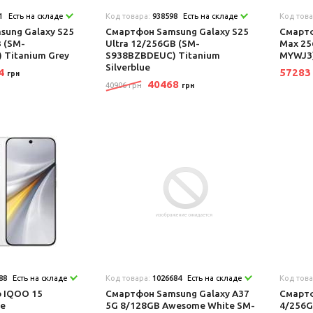
1
Есть на складе
Код товара:
938598
Есть на складе
Код тов
ung Galaxy S25
Смартфон Samsung Galaxy S25
Смартф
B (SM-
Ultra 12/256GB (SM-
Max 25
Titanium Grey
S938BZBDEUC) Titanium
MYWJ3)
Silverblue
44
5728
грн
40468
40906 грн
грн
88
Есть на складе
Код товара:
1026684
Есть на складе
Код тов
o IQOO 15
Смартфон Samsung Galaxy A37
Смартф
te
5G 8/128GB Awesome White SM-
4/256G