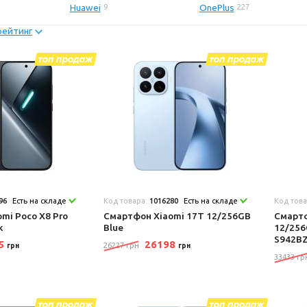
Huawei
OnePlus
9
227
рейтинг
96
Есть на складе
Код товара:
1016280
Есть на складе
Код тов
mi Poco X8 Pro
Смартфон Xiaomi 17T 12/256GB
Смартф
k
Blue
12/256
S942B
25
26198
26227 грн
грн
грн
33433 гр