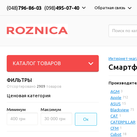
(048)
796-86-03
(098)
495-07-40
Обратная связь
Интернет-мага
КАТАЛОГ ТОВАРОВ
Смарт
ФИЛЬТРЫ
Производите
Отсортировано
2909
товаров
AGM
3
Ценовая категория
Apple
712
ASUS
15
Минимум
Максимум
Blackview
75
CAT
1
Ок
CATERPILLAR
CFM
1
Cubot
18