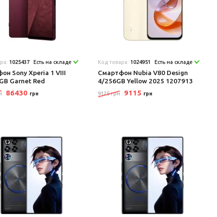
ара:
1025437
Есть на складе
Код товара:
1024951
Есть на складе
он Sony Xperia 1 VIII
Смартфон Nubia V80 Design
GB Garnet Red
4/256GB Yellow 2025 1207913
86430
9115
н
9125 грн
грн
грн