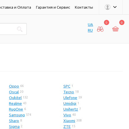
ставка и Оплата
Гарантия и Сервис
Контакты
0
0
UA
RU
Oppo
SPC
66
1
Oscal
Tecno
20
18
Oukitel
Ulefone
132
59
Realme
Umidigi
43
1
RugOne
Unihertz
6
7
Samsung
Vivo
574
40
Sharp
Xiaomi
8
308
Sigma
ZTE
2
15