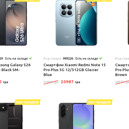
69
Есть на складе
Код товара:
999226
Есть на складе
Код тов
ung Galaxy S26
Смартфон Xiaomi Redmi Note 15
Смартф
 Black SM-
Pro Plus 5G 12/512GB Glacier
Pro Pl
Blue
Brown
95
20987
21010 грн
20272 гр
грн
грн