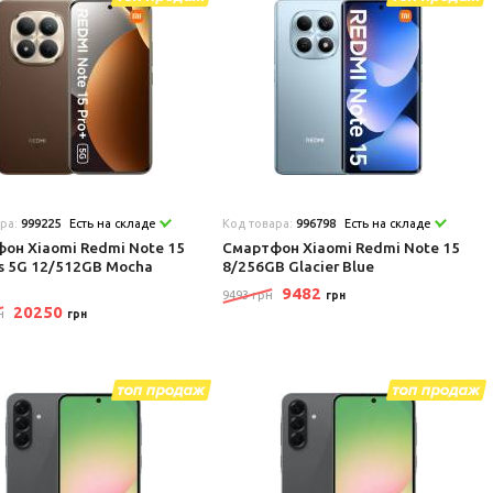
ара:
999225
Есть на складе
Код товара:
996798
Есть на складе
он Xiaomi Redmi Note 15
Смартфон Xiaomi Redmi Note 15
us 5G 12/512GB Mocha
8/256GB Glacier Blue
9482
9493 грн
грн
20250
н
грн