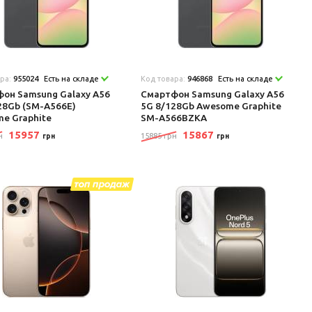
ара:
955024
Есть на складе
Код товара:
946868
Есть на складе
он Samsung Galaxy A56
Смартфон Samsung Galaxy A56
28Gb (SM-A566E)
5G 8/128Gb Awesome Graphite
e Graphite
SM-A566BZKA
15957
15867
н
15885 грн
грн
грн