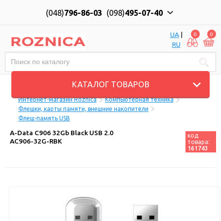
(048)
796-86-03
(098)
495-07-40
UA
|
0
0
RU
Пн-Пт: 10:00 до 18:00, Сб: 11:00 до 17:00
КАТАЛОГ ТОВАРОВ
Интернет-магазин Roznica
Компьютерная техника
Флешки, карты памяти, внешние накопители
Флеш-память USB
A-Data C906 32Gb Black USB 2.0
код
AC906-32G-RBK
товара:
161743