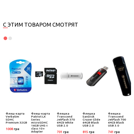
С ЭТИМ ТОВАРОМ СМОТРЯТ
Флеш-карта
Флеш-карта
Флешка
Флешка
Флешка
Verbatim
Patriot LX
Transcend
SanDisk
Transcend
SDHC
Series
JetFlash 370
Cruzer Glide
JetFlash 700
Premium 32GB
microSDHC
64Gb White
64GB Black
64Gb Black
16GB UHS-I
USB 2.0
USB 2.0
USB 3.0
class 10 +
1008
грн
Adapter
701
815
741
грн
грн
грн