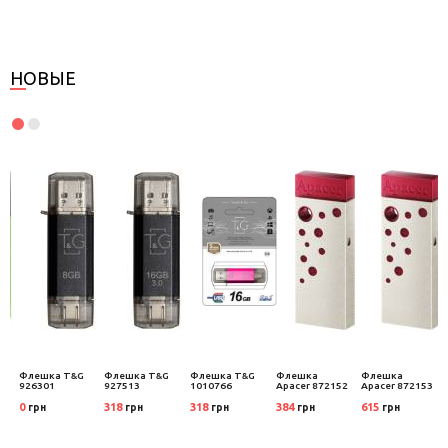
НОВЫЕ
Флешка T&G
Флешка T&G
Флешка T&G
Флешка
Флешка
926301
927513
1010766
Apacer 872152
Apacer 872153
0
318
318
384
615
грн
грн
грн
грн
грн