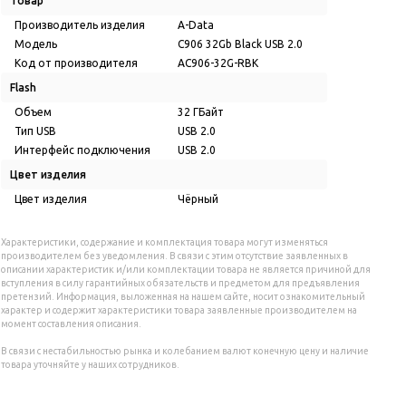
Товар
Производитель изделия
A-Data
Модель
C906 32Gb Black USB 2.0
Код от производителя
AC906-32G-RBK
Flash
Объем
32 ГБайт
Тип USB
USB 2.0
Интерфейс подключения
USB 2.0
Цвет изделия
Цвет изделия
Чёрный
Характеристики, содержание и комплектация товара могут изменяться
производителем без уведомления. В связи с этим отсутствие заявленных в
описании характеристик и/или комплектации товара не является причиной для
вступления в силу гарантийных обязательств и предметом для предъявления
претензий. Информация, выложенная на нашем сайте, носит ознакомительный
характер и содержит характеристики товара заявленные производителем на
момент составления описания.
В связи с нестабильностью рынка и колебанием валют конечную цену и наличие
товара уточняйте у наших сотрудников.