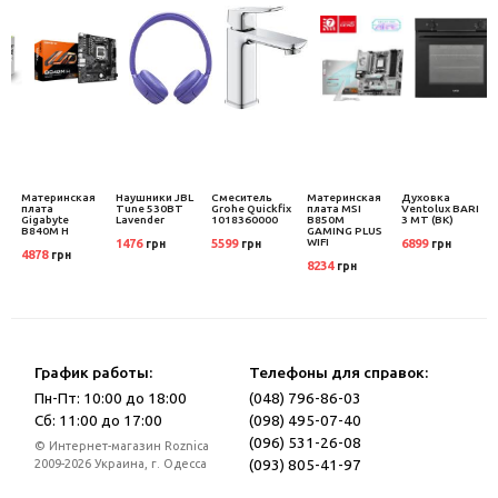
Материнская
Наушники JBL
Смеситель
Материнская
Духовка
-
плата
Tune 530BT
Grohe Quickfix
плата MSI
Ventolux BARI
Gigabyte
Lavender
1018360000
B850M
3 MT (BK)
B840M H
GAMING PLUS
WIFI
1476
5599
6899
грн
грн
грн
4878
грн
8234
грн
График работы:
Телефоны для справок:
Пн-Пт: 10:00 до 18:00
(048) 796-86-03
Сб: 11:00 до 17:00
(098) 495-07-40
(096) 531-26-08
© Интернет-магазин Roznica
(093) 805-41-97
2009-2026 Украина, г. Одесса