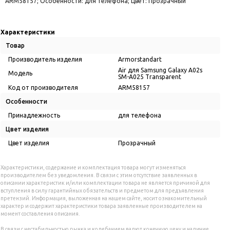
ARM58157; Особенности: для телефона; Цвет: Прозрачный
Характеристики
Товар
Производитель изделия
Armorstandart
Air для Samsung Galaxy A02s
Модель
SM-A025 Transparent
Код от производителя
ARM58157
Особенности
Принадлежность
для телефона
Цвет изделия
Цвет изделия
Прозрачный
Характеристики, содержание и комплектация товара могут изменяться
производителем без уведомления. В связи с этим отсутствие заявленных в
описании характеристик и/или комплектации товара не является причиной для
вступления в силу гарантийных обязательств и предметом для предъявления
претензий. Информация, выложенная на нашем сайте, носит ознакомительный
характер и содержит характеристики товара заявленные производителем на
момент составления описания.
В связи с нестабильностью рынка и колебанием валют конечную цену и наличие