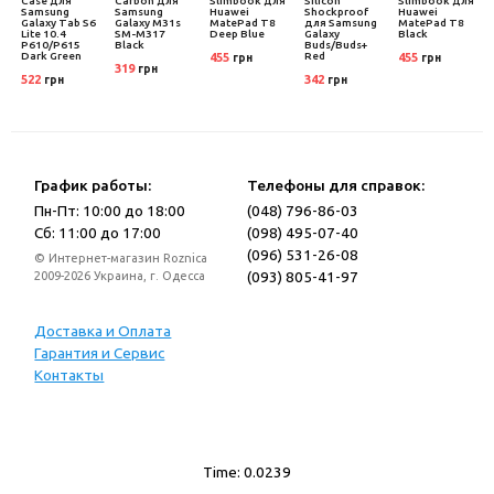
Case для
Carbon для
Slimbook для
Silicon
Slimbook для
Samsung
Samsung
Huawei
Shockproof
Huawei
0s
Galaxy Tab S6
Galaxy M31s
MatePad T8
для Samsung
MatePad T8
Lite 10.4
SM-M317
Deep Blue
Galaxy
Black
P610/P615
Black
Buds/Buds+
Dark Green
Red
455
455
грн
грн
319
грн
522
342
грн
грн
График работы:
Телефоны для справок:
Пн-Пт: 10:00 до 18:00
(048) 796-86-03
Сб: 11:00 до 17:00
(098) 495-07-40
(096) 531-26-08
© Интернет-магазин Roznica
(093) 805-41-97
2009-2026 Украина, г. Одесса
Доставка и Оплата
Гарантия и Сервис
Контакты
Time: 0.0239