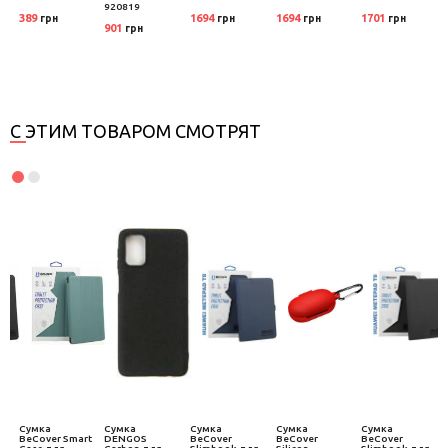
920819
389
1694
1694
1701
грн
грн
грн
грн
901
грн
С ЭТИМ ТОВАРОМ СМОТРЯТ
Сумка
Сумка
Сумка
Сумка
Сумка
BeCover Smart
DENGOS
BeCover
BeCover
BeCover