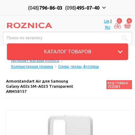
(048)
796-86-03
(098)
495-07-40
UA
|
0
0
RU
Пн-Пт: 10:00 до 18:00, Сб: 11:00 до 17:00
КАТАЛОГ ТОВАРОВ
Интернет-магазин Roznica
Компьютерная техника
Сумки, чехлы, футляры
Armorstandart Air для Samsung
код товара:
Galaxy A02s SM-A025 Transparent
732281
ARM58157