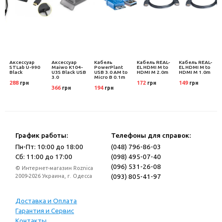
m
Аксессуар
Аксессуар
Кабель
Кабель REAL-
Кабель REAL-
STLab U-990
Maiwo K104-
PowerPlant
EL HDMI M to
EL HDMI M to
Black
U3S Black USB
USB 3.0 AM to
HDMI M 2.0m
HDMI M 1.0m
3.0
Micro B 0.1m
288
172
149
грн
грн
грн
366
194
грн
грн
График работы:
Телефоны для справок:
Пн-Пт: 10:00 до 18:00
(048) 796-86-03
Сб: 11:00 до 17:00
(098) 495-07-40
(096) 531-26-08
© Интернет-магазин Roznica
(093) 805-41-97
2009-2026 Украина, г. Одесса
Доставка и Оплата
Гарантия и Сервис
Контакты