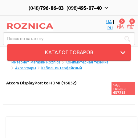
(048)
796-86-03
(098)
495-07-40
UA
|
0
0
RU
Пн-Пт: 10:00 до 18:00, Сб: 11:00 до 17:00
КАТАЛОГ ТОВАРОВ
Интернет-магазин Roznica
Компьютерная техника
Аксессуары
Кабель интерфейсный
Atcom DisplayPort to HDMI (16852)
код
товара:
457293