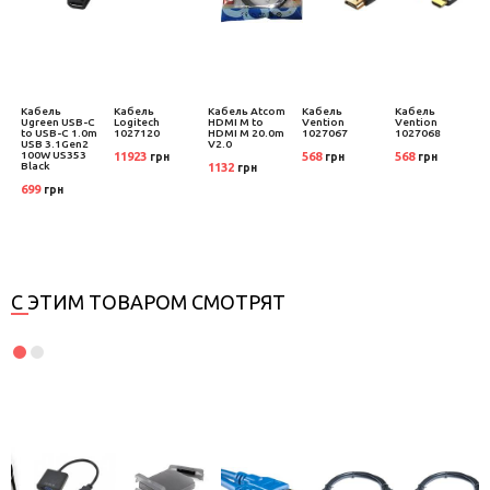
Кабель
Кабель
Кабель Atcom
Кабель
Кабель
Ugreen USB-C
Logitech
HDMI M to
Vention
Vention
to USB-C 1.0m
1027120
HDMI M 20.0m
1027067
1027068
USB 3.1Gen2
V2.0
100W US353
11923
568
568
грн
грн
грн
Black
1132
грн
699
грн
С ЭТИМ ТОВАРОМ СМОТРЯТ