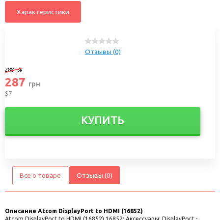
Характеристики
Отзывы (0)
288
грн
287
грн
$7
КУПИТЬ
Все о товаре
Отзывы (0)
Описание
Atcom DisplayPort to HDMI (16852)
Atcom DisplayPort to HDMI (16852) 16852; Аксессуары: DisplayPort -