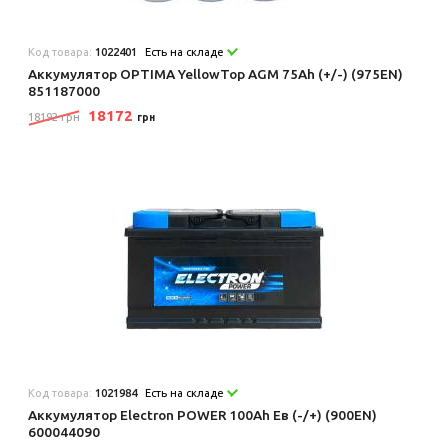
Код товара:
1022401
Есть на складе
Аккумулятор OPTIMA YellowTop AGM 75Ah (+/-) (975EN)
851187000
18172
18192 грн
грн
Код товара:
1021984
Есть на складе
Аккумулятор Electron POWER 100Ah Ев (-/+) (900EN)
600044090