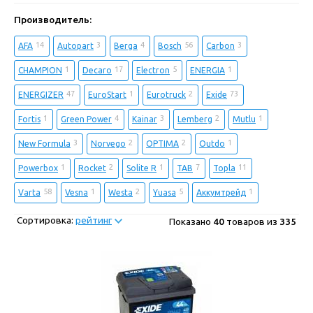
Производитель:
14
3
4
56
3
AFA
Autopart
Berga
Bosch
Carbon
1
17
5
1
CHAMPION
Decaro
Electron
ENERGIA
47
1
2
73
ENERGIZER
EuroStart
Eurotruck
Exide
1
4
3
2
1
Fortis
Green Power
Kainar
Lemberg
Mutlu
3
2
2
1
New Formula
Norvego
OPTIMA
Outdo
1
2
1
7
11
Powerbox
Rocket
Solite R
TAB
Topla
58
1
2
5
1
Varta
Vesna
Westa
Yuasa
Аккумтрейд
Сортировка:
рейтинг
Показано
40
товаров из
335