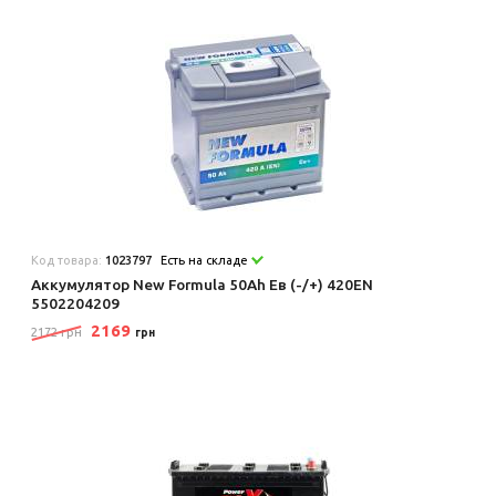
Код товара:
1023797
Есть на складе
Аккумулятор New Formula 50Ah Ев (-/+) 420EN
5502204209
2169
2172 грн
грн