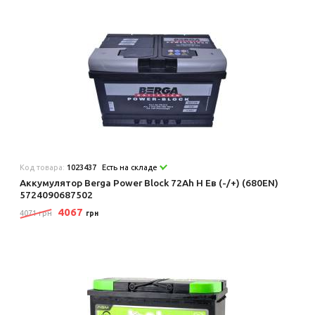
Код товара:
1023437
Есть на складе
Аккумулятор Berga Power Block 72Ah Н Ев (-/+) (680EN)
5724090687502
4067
4071 грн
грн