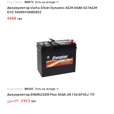
Код товара:
408319
Есть на складе
Аккумулятор Varta Silver Dynamic AGM 60Ah 027AGM
D52 560901068D852
6688
грн
Код товара:
406265
Есть на складе
Аккумулятор ENERGIZER Plus 45Ah UK156 EP45J-TP
2923
2927 грн
грн