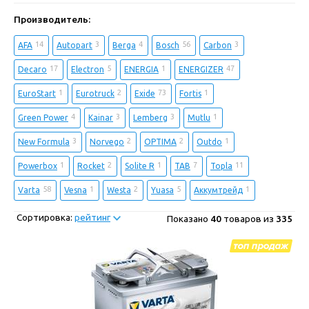
Производитель:
14
3
4
56
3
AFA
Autopart
Berga
Bosch
Carbon
17
5
1
47
Decaro
Electron
ENERGIA
ENERGIZER
1
2
73
1
EuroStart
Eurotruck
Exide
Fortis
4
3
3
1
Green Power
Kainar
Lemberg
Mutlu
3
2
2
1
New Formula
Norvego
OPTIMA
Outdo
1
2
1
7
11
Powerbox
Rocket
Solite R
TAB
Topla
58
1
2
5
1
Varta
Vesna
Westa
Yuasa
Аккумтрейд
Сортировка:
рейтинг
Показано
40
товаров из
335