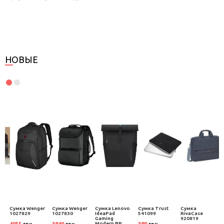
НОВЫЕ
Сумка Wenger
Сумка Wenger
Сумка Lenovo
Сумка Trust
Сумка
1027829
1027830
IdeaPad
541099
RivaCase
Gaming
920819
Modern BP
4955
3849
389