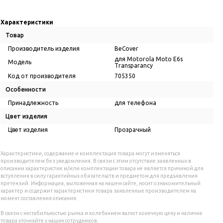
Характеристики
Товар
Производитель изделия
BeCover
для Motorola Moto E6s
Модель
Transparancy
Код от производителя
705350
Особенности
Принадлежность
для телефона
Цвет изделия
Цвет изделия
Прозрачный
Характеристики, содержание и комплектация товара могут изменяться
производителем без уведомления. В связи с этим отсутствие заявленных в
описании характеристик и/или комплектации товара не является причиной для
вступления в силу гарантийных обязательств и предметом для предъявления
претензий. Информация, выложенная на нашем сайте, носит ознакомительный
характер и содержит характеристики товара заявленные производителем на
момент составления описания.
В связи с нестабильностью рынка и колебанием валют конечную цену и наличие
товара уточняйте у наших сотрудников.