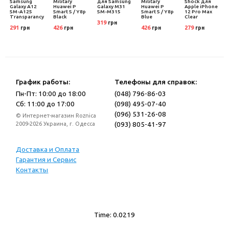
Samsung
Military
для Samsung
Military
Shock для
i
Galaxy A12
Huawei P
Galaxy M31
Huawei P
Apple iPhone
SM-A125
Smart S / Y8p
SM-M315
Smart S / Y8p
12 Pro Max
Transparancy
Black
Blue
Clear
319
грн
291
426
426
279
грн
грн
грн
грн
График работы:
Телефоны для справок:
Пн-Пт: 10:00 до 18:00
(048) 796-86-03
Сб: 11:00 до 17:00
(098) 495-07-40
(096) 531-26-08
© Интернет-магазин Roznica
(093) 805-41-97
2009-2026 Украина, г. Одесса
Доставка и Оплата
Гарантия и Сервис
Контакты
Time: 0.0219