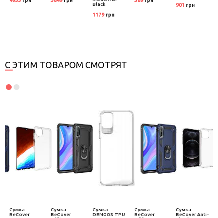
грн
грн
грн
Black
901
грн
1179
грн
С ЭТИМ ТОВАРОМ СМОТРЯТ
Сумка
Сумка
Сумка
Сумка
Сумка
BeCover
BeCover
DENGOS TPU
BeCover
BeCover Anti-