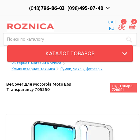
(048)
796-86-03
(098)
495-07-40
UA
|
0
0
RU
Пн-Пт: 10:00 до 18:00, Сб: 11:00 до 17:00
КАТАЛОГ ТОВАРОВ
Интернет-магазин Roznica
Компьютерная техника
Сумки, чехлы, футляры
BeCover для Motorola Moto E6s
код товара:
Transparancy 705350
728001