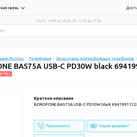
Дост
ная связь
Пн-Пт: 10:00 до 18:00, Сб: 11:00 до 17:00
зин Roznica
Телефония
Аксессуары для мобильных телефонов
NE BAS75A USB-C PD30W black 69419
07962
Краткое описание
BOROFONE BAS75A USB-C PD30W black 6941991122
Перезвонить
Нашли дешевле?