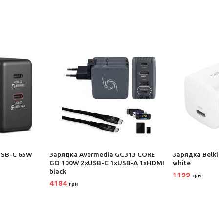
USB-C 65W
Зарядка Avermedia GC313 CORE
Зарядка Belk
GO 100W 2хUSB-С 1хUSB-A 1xHDMI
white
black
1199
грн
4184
грн