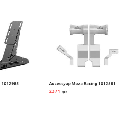
n 1012985
Аксеcсуар Moza Racing 1012581
Аксес
Polle
2371
грн
140