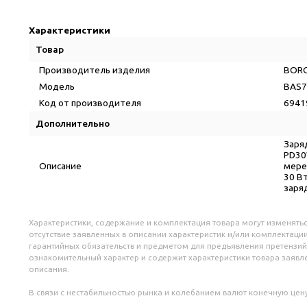
Характеристики
Товар
Производитель изделия
BOR
Модель
BAS7
Код от производителя
6941
Дополнительно
Заря
PD30
Описание
мереж
30 Вт
заряд
Характеристики, содержание и комплектация товара могут изменятьс
отсутствие заявленных в описании характеристик и/или комплектации
гарантийных обязательств и предметом для предъявления претензий
ознакомительный характер и содержит характеристики товара заяв
описания.
В связи с нестабильностью рынка и колебанием валют конечную цену