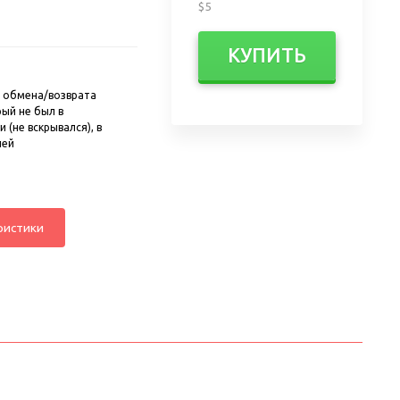
$5
КУПИТЬ
 обмена/возврата
рый не был в
 (не вскрывался), в
ней
ристики