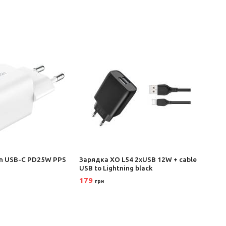
in USB-C PD25W PPS
Зарядка XO L54 2xUSB 12W + cable
Заряд
USB to Lightning black
USB t
179
125
грн
г