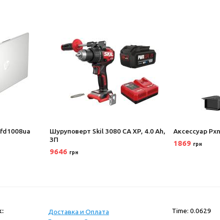
-fd1008ua
Шуруповерт Skil 3080 CA XP, 4.0 Ah,
Аксеcсуар Px
ЗП
1869
грн
9646
грн
:
Time: 0.0629
Доставка и Оплата