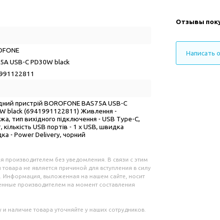
Отзывы пок
OFONE
Написать 
5A USB-C PD30W black
991122811
дний пристрій BOROFONE BAS75A USB-C
W black (6941991122811) Живлення -
а, тип вихідного підключення - USB Type-C,
, кількість USB портів - 1 x USB, швидка
ка - Power Delivery, чорний
я производителем без уведомления. В связи с этим
 товара не является причиной для вступления в силу
. Информация, выложенная на нашем сайте, носит
ленные производителем на момент составления
 и наличие товара уточняйте у наших сотрудников.