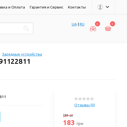
авка и Оплата
Гарантия и Сервис
Контакты
UA
|
RU
0
0
Зарядные устройства
91122811
811
Отзывы (0)
184
грн
183
грн