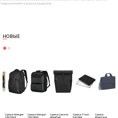
товара уточняйте у наших сотрудников.
НОВЫЕ
Сумка Wenger
Сумка Wenger
Сумка Lenovo
Сумка Trust
Сумка
1027829
1027830
IdeaPad
541099
RivaCase