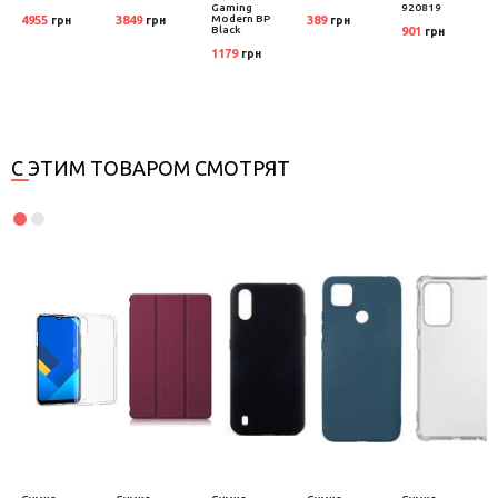
Gaming
920819
Modern BP
4955
3849
389
грн
грн
грн
Black
901
грн
1179
грн
С ЭТИМ ТОВАРОМ СМОТРЯТ