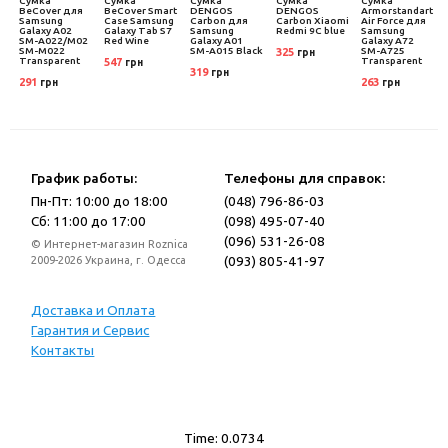
Сумка
Сумка
Сумка
Сумка
Сумка
t
BeCover для
BeCover Smart
DENGOS
DENGOS
Armorstandart
Samsung
Case Samsung
Carbon для
Carbon Xiaomi
Air Force для
Galaxy A02
Galaxy Tab S7
Samsung
Redmi 9C blue
Samsung
SM-A022/M02
Red Wine
Galaxy A01
Galaxy A72
SM-M022
SM-A015 Black
SM-A725
325
грн
Transparent
Transparent
547
грн
319
грн
291
263
грн
грн
График работы:
Телефоны для справок:
Пн-Пт: 10:00 до 18:00
(048) 796-86-03
Сб: 11:00 до 17:00
(098) 495-07-40
(096) 531-26-08
© Интернет-магазин Roznica
(093) 805-41-97
2009-2026 Украина, г. Одесса
Доставка и Оплата
Гарантия и Сервис
Контакты
Time: 0.0734