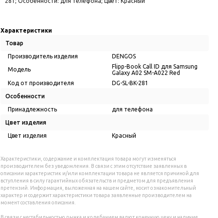
281; Особенности: для телефона; Цвет: Красный
Характеристики
Товар
Производитель изделия
DENGOS
Flipp-Book Call ID для Samsung
Модель
Galaxy A02 SM-A022 Red
Код от производителя
DG-SL-BK-281
Особенности
Принадлежность
для телефона
Цвет изделия
Цвет изделия
Красный
Характеристики, содержание и комплектация товара могут изменяться
производителем без уведомления. В связи с этим отсутствие заявленных в
описании характеристик и/или комплектации товара не является причиной для
вступления в силу гарантийных обязательств и предметом для предъявления
претензий. Информация, выложенная на нашем сайте, носит ознакомительный
характер и содержит характеристики товара заявленные производителем на
момент составления описания.
В связи с нестабильностью рынка и колебанием валют конечную цену и наличие