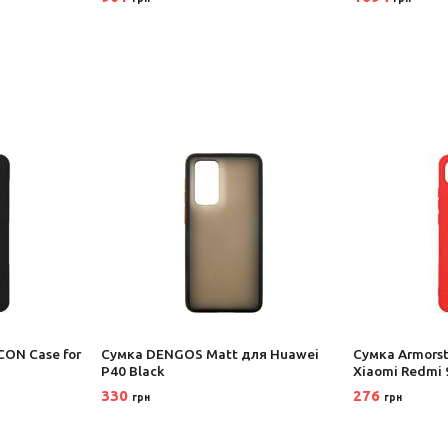
CON Case for
Сумка DENGOS Matt для Huawei
Сумка Armorst
P40 Black
Xiaomi Redmi 9
330
276
грн
грн