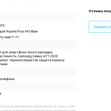
Отзывы пок
GOS
Написать 
для Xiaomi Poco M3 Blue
PU-MATT-71
л для смартфона чехол-накладка
естимость: Samsung Galaxy A71 2020
риал: термополиуретан защита корпуса:
ичная
телефона
й
я производителем без уведомления. В связи с этим
 товара не является причиной для вступления в силу