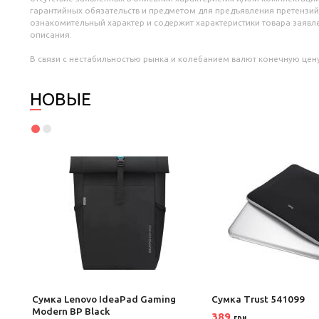
гарантийных обязательств и предметом для предъявления претензий
ознакомительный характер и содержит характеристики товара заяв
описания.
В связи с нестабильностью рынка и колебанием валют конечную цену
НОВЫЕ
Сумка Lenovo IdeaPad Gaming
Сумка Trust 541099
Modern BP Black
389
грн