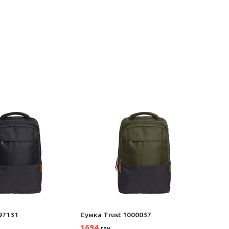
97131
Сумка Trust 1000037
Сумка
1694
170
грн