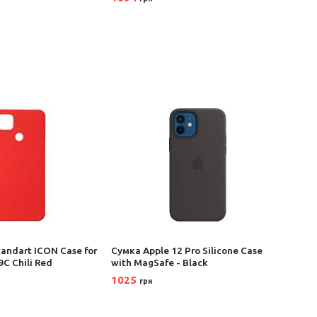
andart ICON Case for
Сумка Apple 12 Pro Silicone Case
Сумка
C Chili Red
with MagSafe - Black
Note 
1025
341
грн
г