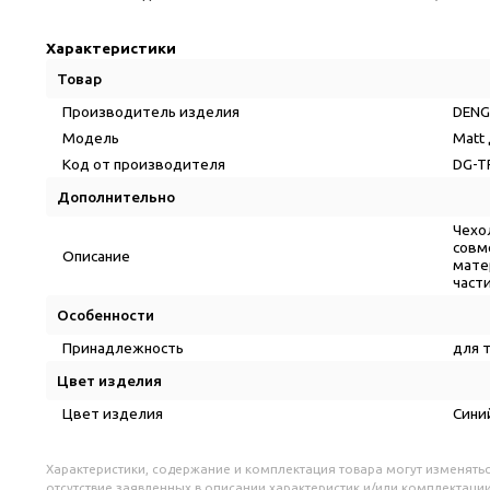
Характеристики
Товар
Производитель изделия
DEN
Модель
Matt 
Код от производителя
DG-T
Дополнительно
Чехо
совм
Описание
мате
част
Особенности
Принадлежность
для 
Цвет изделия
Цвет изделия
Сини
Характеристики, содержание и комплектация товара могут изменятьс
отсутствие заявленных в описании характеристик и/или комплектации