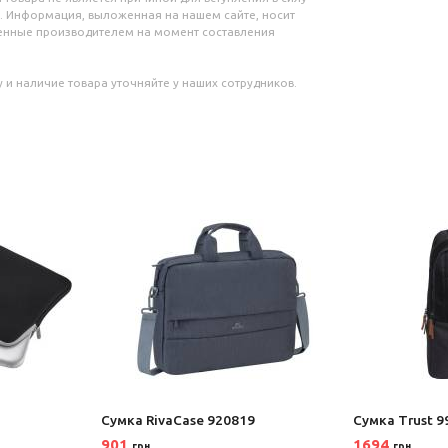
. Информация, выложенная на нашем сайте, носит
ленные производителем на момент составления
 и наличие товара уточняйте у наших сотрудников.
Сумка RivaCase 920819
Сумка Trust 9
901
1694
грн
грн