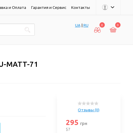
авка и Оплата
Гарантия и Сервис
Контакты
UA
|
RU
0
0
PU-MATT-71
Отзывы (0)
295
грн
$7