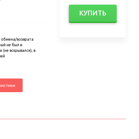
КУПИТЬ
 обмена/возврата
рый не был в
 (не вскрывался), в
ней
ристики