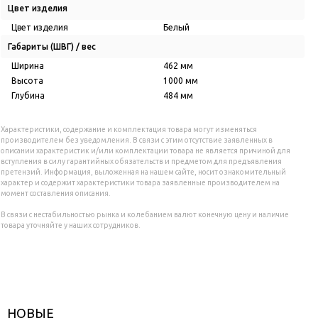
Цвет изделия
Цвет изделия
Белый
Габариты (ШВГ) / вес
Ширина
462 мм
Высота
1000 мм
Глубина
484 мм
Характеристики, содержание и комплектация товара могут изменяться
производителем без уведомления. В связи с этим отсутствие заявленных в
описании характеристик и/или комплектации товара не является причиной для
вступления в силу гарантийных обязательств и предметом для предъявления
претензий. Информация, выложенная на нашем сайте, носит ознакомительный
характер и содержит характеристики товара заявленные производителем на
момент составления описания.
В связи с нестабильностью рынка и колебанием валют конечную цену и наличие
товара уточняйте у наших сотрудников.
НОВЫЕ