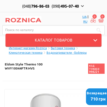
(048)
796-86-03
(098)
495-07-40
UA
|
0
0
RU
Пн-Пт: 10:00 до 18:00, Сб: 11:00 до 17:00
КАТАЛОГ ТОВАРОВ
Интернет-магазин Roznica
Бытовая техника
Климатическая техника
Водонагреватели - Бойлеры
Eldom Style Thermo 100
код
WVY10044FTR HVS
товара:
998221
Возвращае
710 грн