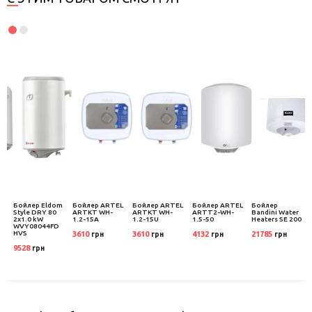
m
Бойлер Eldom
Бойлер ARTEL
Бойлер ARTEL
Бойлер ARTEL
Бойлер
Style DRY 80
ARTKT WH-
ARTKT WH-
ARTT2-WH-
Bandini Water
2x1.0 kW
1.2-15A
1.2-15U
1.5-50
Heaters SE 200
WVY08044FD
HVS
3610
3610
4132
21785
грн
грн
грн
грн
9528
грн