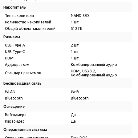
Накопитель
Тип накопителя
NAND SSD
Количество накопителей
1 шт
Общий объем накопителей
512 ГБ
Разъемы
USB Type-A
2 шт
USB Type-C
1 шт
HDMI
1 шт
Аудиоразъем
Комбинированный аудио
HDMI, USB 3.2,
Стандарт разъемов
Комбинированный аудио
Беспроводная связь
WLAN
Wi-Fi
Bluetooth
Bluetooth
Оснащение
Веб-камера
Да
Картридер
Да
Операционная система
Операционная система
Free DOS