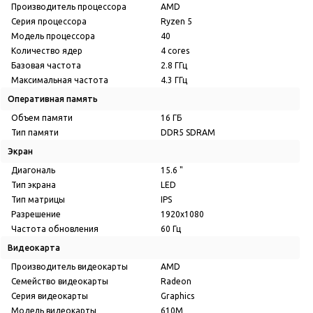
Производитель процессора
AMD
Серия процессора
Ryzen 5
Модель процессора
40
Количество ядер
4 cores
Базовая частота
2.8 ГГц
Максимальная частота
4.3 ГГц
Оперативная память
Объем памяти
16 ГБ
Тип памяти
DDR5 SDRAM
Экран
Диагональ
15.6 "
Тип экрана
LED
Тип матрицы
IPS
Разрешение
1920x1080
Частота обновления
60 Гц
Видеокарта
Производитель видеокарты
AMD
Семейство видеокарты
Radeon
Серия видеокарты
Graphics
Модель видеокарты
610M