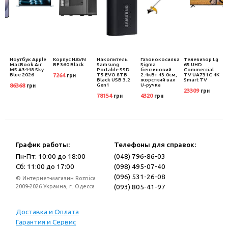
Ноутбук Apple
Корпус HAVN
Накопитель
Газонокосилка
Телевизор Lg
MacBook Air
BF 360 Black
Samsung
Sigma
65 UHD
M5 A3448 Sky
Portable SSD
бензиновий
Commercial
B
Blue 2026
T5 EVO 8TB
2.4кВт 43.0см,
TV UA731C 4K
7264
грн
w
Black USB 3.2
жорсткий вал
Smart TV
Gen1
U-ручка
86368
грн
23309
грн
78154
4320
грн
грн
График работы:
Телефоны для справок:
Пн-Пт: 10:00 до 18:00
(048) 796-86-03
Сб: 11:00 до 17:00
(098) 495-07-40
(096) 531-26-08
© Интернет-магазин Roznica
(093) 805-41-97
2009-2026 Украина, г. Одесса
Доставка и Оплата
Гарантия и Сервис