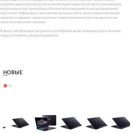
описании характеристик и/или комплектации товара не является причиной для
вступления в силу гарантийных обязательств и предметом для предъявления
претензий. Информация, выложенная на нашем сайте, носит ознакомительный
характер и содержит характеристики товара заявленные производителем на
момент составления описания.
В связи с нестабильностью рынка и колебанием валют конечную цену и наличие
товара уточняйте у наших сотрудников.
НОВЫЕ