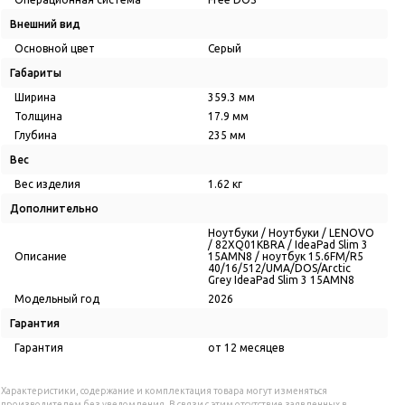
Внешний вид
Основной цвет
Серый
Габариты
Ширина
359.3 мм
Толщина
17.9 мм
Глубина
235 мм
Вес
Вес изделия
1.62 кг
Дополнительно
Ноутбуки / Ноутбуки / LENOVO
/ 82XQ01KBRA / IdeaPad Slim 3
Описание
15AMN8 / ноутбук 15.6FM/R5
40/16/512/UMA/DOS/Arctic
Grey IdeaPad Slim 3 15AMN8
Модельный год
2026
Гарантия
Гарантия
от 12 месяцев
Характеристики, содержание и комплектация товара могут изменяться
производителем без уведомления. В связи с этим отсутствие заявленных в