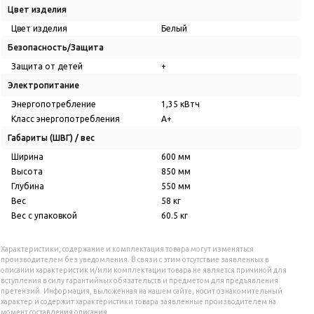
Цвет изделия
Цвет изделия
Белый
Безопасность/Защита
Защита от детей
+
Электропитание
Энергопотребление
1,35 кВтч
Класс энергопотребления
А+
Габариты (ШВГ) / вес
Ширина
600 мм
Высота
850 мм
Глубина
550 мм
Вес
58 кг
Вес с упаковкой
60.5 кг
Характеристики, содержание и комплектация товара могут изменяться
производителем без уведомления. В связи с этим отсутствие заявленных в
описании характеристик и/или комплектации товара не является причиной для
вступления в силу гарантийных обязательств и предметом для предъявления
претензий. Информация, выложенная на нашем сайте, носит ознакомительный
характер и содержит характеристики товара заявленные производителем на
момент составления описания.