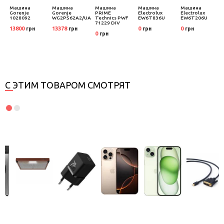
Машина
Машина
Машина
Машина
Машина
Gorenje
Gorenje
PRIME
Electrolux
Electrolux
1028092
WG2PS62A2/UA
Technics PWF
EW6T836U
EW6T206U
71229 DIV
13800
13378
0
0
грн
грн
грн
грн
0
грн
С ЭТИМ ТОВАРОМ СМОТРЯТ