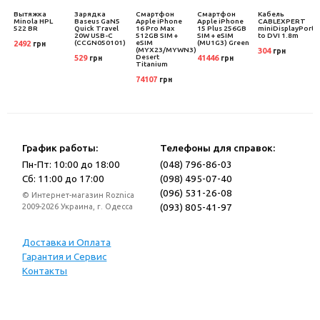
Вытяжка
Зарядка
Смартфон
Смартфон
Кабель
Minola HPL
Baseus GaN5
Apple iPhone
Apple iPhone
CABLEXPERT
522 BR
Quick Travel
16 Pro Max
15 Plus 256GB
miniDisplayPort
T
20W USB-C
512GB SIM +
SIM + eSIM
to DVI 1.8m
(CCGN050101)
eSIM
(MU1G3) Green
2492
грн
(MYX23/MYWN3)
304
грн
Desert
529
41446
грн
грн
Titanium
74107
грн
График работы:
Телефоны для справок:
Пн-Пт: 10:00 до 18:00
(048) 796-86-03
Сб: 11:00 до 17:00
(098) 495-07-40
(096) 531-26-08
© Интернет-магазин Roznica
(093) 805-41-97
2009-2026 Украина, г. Одесса
Доставка и Оплата
Гарантия и Сервис
Контакты