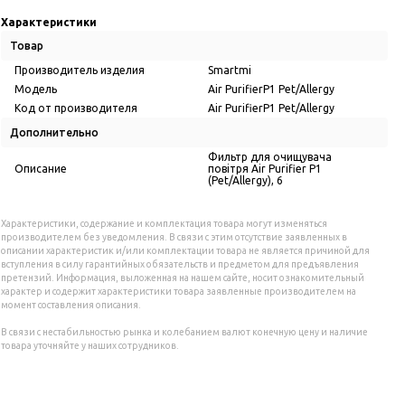
Характеристики
Товар
Производитель изделия
Smartmi
Модель
Air PurifierP1 Pet/Allergy
Код от производителя
Air PurifierP1 Pet/Allergy
Дополнительно
Фильтр для очищувача
Описание
повiтря Air Purifier P1
(Pet/Allergy), 6
Характеристики, содержание и комплектация товара могут изменяться
производителем без уведомления. В связи с этим отсутствие заявленных в
описании характеристик и/или комплектации товара не является причиной для
вступления в силу гарантийных обязательств и предметом для предъявления
претензий. Информация, выложенная на нашем сайте, носит ознакомительный
характер и содержит характеристики товара заявленные производителем на
момент составления описания.
В связи с нестабильностью рынка и колебанием валют конечную цену и наличие
товара уточняйте у наших сотрудников.