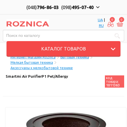
(048)
796-86-03
(098)
495-07-40
UA
|
0
0
RU
Пн-Пт: 10:00 до 18:00, Сб: 11:00 до 17:00
КАТАЛОГ ТОВАРОВ
Интернет-магазин Roznica
Бытовая техника
Мелкая бытовая техника
Аксессуары к мелкобытовой технике
Smartmi Air PurifierP1 Pet/Allergy
код
товара:
1011363