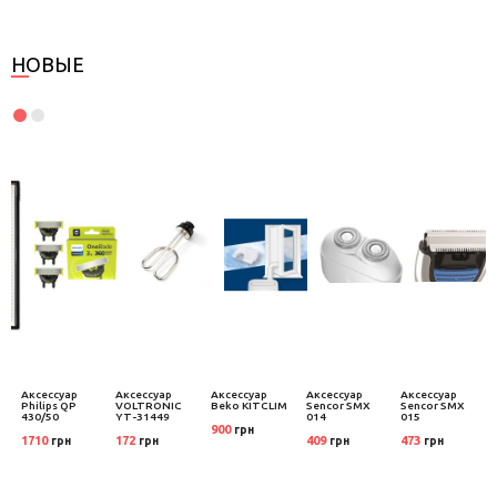
НОВЫЕ
Аксессуар
Аксессуар
Аксессуар
Аксессуар
Аксессуар
Philips QP
VOLTRONIC
Beko KITCLIM
Sencor SMX
Sencor SMX
430/50
YT-31449
014
015
900
грн
1710
172
409
473
грн
грн
грн
грн