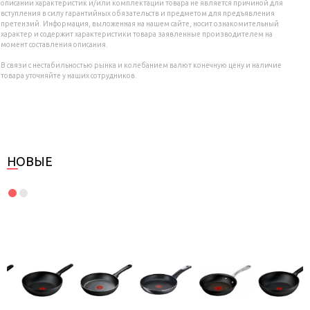
описании характеристик и/или комплектации товара не является причиной для
вступления в силу гарантийных обязательств и предметом для предъявления
претензий. Информация, выложенная на нашем сайте, носит ознакомительный
характер и содержит характеристики товара заявленные производителем на
момент составления описания.
В связи с нестабильностью рынка и колебанием валют конечную цену и наличие
товара уточняйте у наших сотрудников.
НОВЫЕ