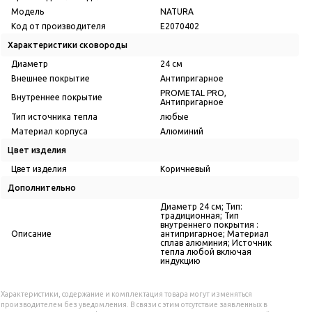
Модель
NATURA
Код от производителя
E2070402
Характеристики сковороды
Диаметр
24 см
Внешнее покрытие
Антипригарное
PROMETAL PRO,
Внутреннее покрытие
Антипригарное
Тип источника тепла
любые
Материал корпуса
Алюминий
Цвет изделия
Цвет изделия
Коричневый
Дополнительно
Диаметр 24 см; Тип:
традиционная; Тип
внутреннего покрытия :
Описание
антипригарное; Материал
сплав алюминия; Источник
тепла любой включая
индукцию
Характеристики, содержание и комплектация товара могут изменяться
производителем без уведомления. В связи с этим отсутствие заявленных в