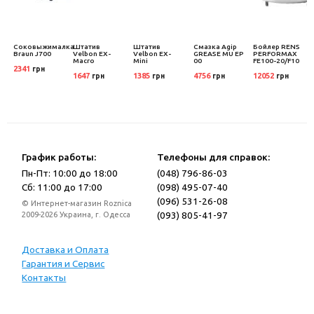
Соковыжималка
Штатив
Штатив
Смазка Agip
Бойлер RENS
9
Braun J700
Velbon EX-
Velbon EX-
GREASE MU EP
PERFORMAX
Macro
Mini
00
FE100-20/F10
2341
грн
1647
1385
4756
12052
грн
грн
грн
грн
График работы:
Телефоны для справок:
Пн-Пт: 10:00 до 18:00
(048) 796-86-03
Сб: 11:00 до 17:00
(098) 495-07-40
(096) 531-26-08
© Интернет-магазин Roznica
(093) 805-41-97
2009-2026 Украина, г. Одесса
Доставка и Оплата
Гарантия и Сервис
Контакты