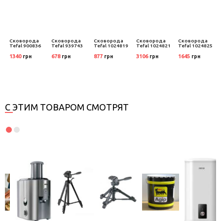
Сковорода
Сковорода
Сковорода
Сковорода
Сковорода
4
Tefal 900836
Tefal 939743
Tefal 1024819
Tefal 1024821
Tefal 1024825
1340
678
877
3106
1645
грн
грн
грн
грн
грн
С ЭТИМ ТОВАРОМ СМОТРЯТ