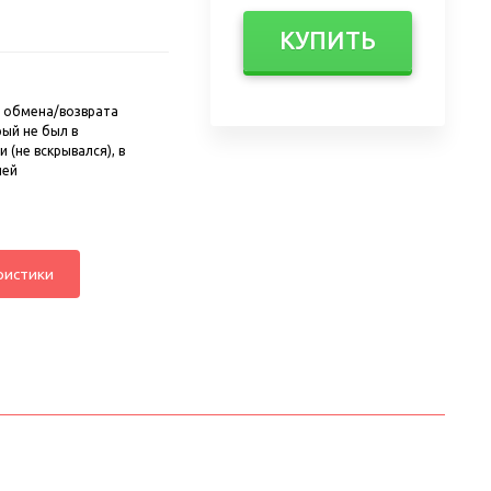
КУПИТЬ
 обмена/возврата
рый не был в
 (не вскрывался), в
ней
ристики