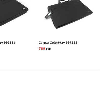
ay 997556
Сумка ColorWay 997555
Сумка
789
169
грн