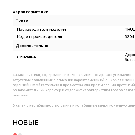
Характеристики
Товар
Производитель изделия
THU
Код от производителя
3204
Дополнительно
Дорож
Описание
Spinn
Характеристики, содержание и комплектация товара могут изменятьс
отсутствие заявленных в описании характеристик и/или комплектации
гарантийных обязательств и предметом для предъявления претензий
ознакомительный характер и содержит характеристики товара заяв
описания.
В связи с нестабильностью рынка и колебанием валют конечную цену
НОВЫЕ