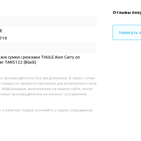
Отзывы пок
LE
Написать 
719
ні сумки і рюкзаки THULE Aion Carry on
er TARS122 (Black)
я производителем без уведомления. В связи с этим
 товара не является причиной для вступления в силу
. Информация, выложенная на нашем сайте, носит
ленные производителем на момент составления
 и наличие товара уточняйте у наших сотрудников.