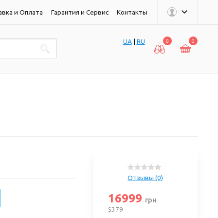
авка и Оплата
Гарантия и Сервис
Контакты
UA
|
RU
0
0
Отзывы (0)
16999
грн
$379