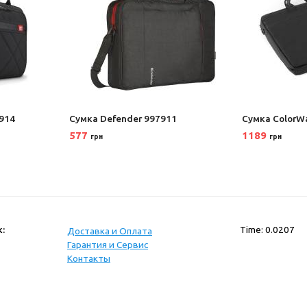
914
Сумка Defender 997911
Сумка ColorW
577
1189
грн
грн
:
Time: 0.0207
Доставка и Оплата
Гарантия и Сервис
Контакты