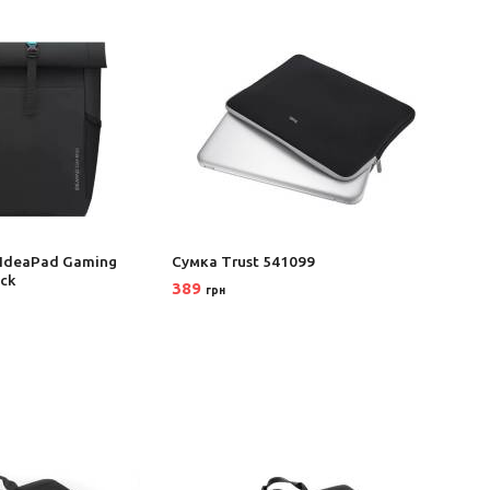
 IdeaPad Gaming
Сумка Trust 541099
Сумка
ck
389
901
грн
г