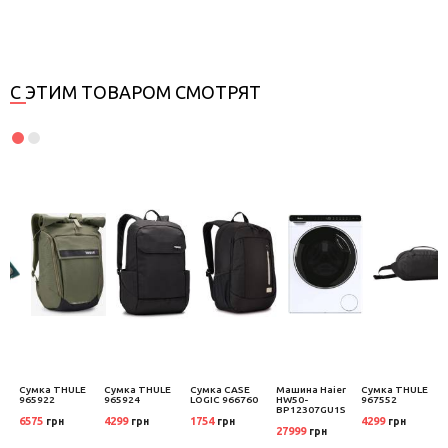
С ЭТИМ ТОВАРОМ СМОТРЯТ
Сумка THULE
Сумка THULE
Сумка CASE
Машина Haier
Сумка THULE
965922
965924
LOGIC 966760
HW50-
967552
BP12307GU1S
6575
4299
1754
4299
грн
грн
грн
грн
27999
грн