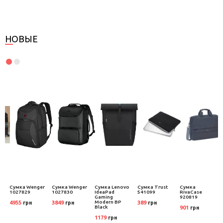
НОВЫЕ
Сумка Wenger
Сумка Wenger
Сумка Lenovo
Сумка Trust
Сумка
1027829
1027830
IdeaPad
541099
RivaCase
Gaming
920819
Modern BP
4955
3849
389
грн
грн
грн
Black
901
грн
1179
грн