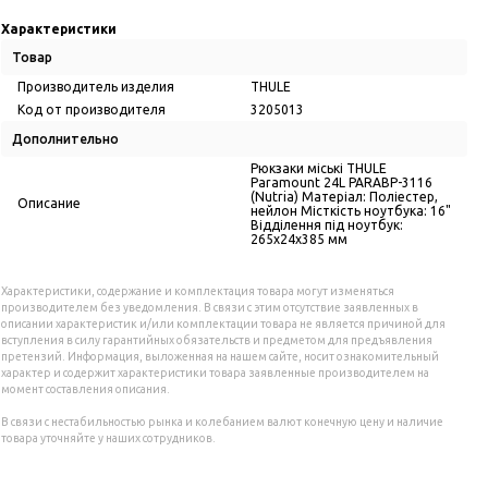
Характеристики
Товар
Производитель изделия
THULE
Код от производителя
3205013
Дополнительно
Рюкзаки міські THULE
Paramount 24L PARABP-3116
(Nutria) Матеріал: Поліестер,
Описание
нейлон Місткість ноутбука: 16"
Відділення під ноутбук:
265х24х385 мм
Характеристики, содержание и комплектация товара могут изменяться
производителем без уведомления. В связи с этим отсутствие заявленных в
описании характеристик и/или комплектации товара не является причиной для
вступления в силу гарантийных обязательств и предметом для предъявления
претензий. Информация, выложенная на нашем сайте, носит ознакомительный
характер и содержит характеристики товара заявленные производителем на
момент составления описания.
В связи с нестабильностью рынка и колебанием валют конечную цену и наличие
товара уточняйте у наших сотрудников.