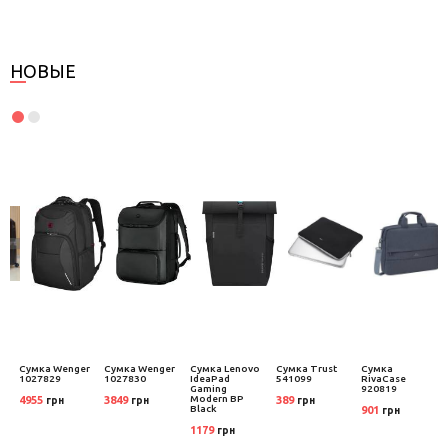
НОВЫЕ
Сумка Wenger
Сумка Wenger
Сумка Lenovo
Сумка Trust
Сумка
1027829
1027830
IdeaPad
541099
RivaCase
Gaming
920819
Modern BP
4955
3849
389
грн
грн
грн
Black
901
грн
1179
грн