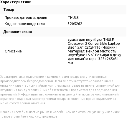
Характеристики
Товар
Производитель изделия
THULE
Код от производителя
3205262
Дополнительно
сумка для ноутбука THULE
Crossover 2 Convertible Laptop
Bag 15.6" C2CB-116 (Чорний)
Описание
Матеріал: Нейлон Місткість
ноутбука: 15.6" Розміри відсіку
для комп"ютера: 385×265×31
мм
Характеристики, содержание и комплектация товара могут изменяться
производителем без уведомления. В связи с этим отсутствие заявленных в
описании характеристик и/или комплектации товара не является причиной для
вступления в силу гарантийных обязательств и предметом для предъявления
претензий. Информация, выложенная на нашем сайте, носит ознакомительный
характер и содержит характеристики товара заявленные производителем на
момент составления описания.
В связи с нестабильностью рынка и колебанием валют конечную цену и наличие
товара уточняйте у наших сотрудников.